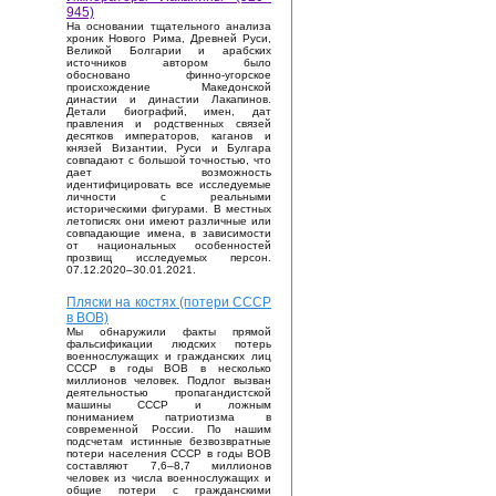
945)
На основании тщательного анализа
хроник Нового Рима, Древней Руси,
Великой Болгарии и арабских
источников автором было
обосновано финно-угорское
происхождение Македонской
династии и династии Лакапинов.
Детали биографий, имен, дат
правления и родственных связей
десятков императоров, каганов и
князей Византии, Руси и Булгара
совпадают с большой точностью, что
дает возможность
идентифицировать все исследуемые
личности с реальными
историческими фигурами. В местных
летописях они имеют различные или
совпадающие имена, в зависимости
от национальных особенностей
прозвищ исследуемых персон.
07.12.2020–30.01.2021.
Пляски на костях (потери СССР
в ВОВ)
Мы обнаружили факты прямой
фальсификации людских потерь
военнослужащих и гражданских лиц
СССР в годы ВОВ в несколько
миллионов человек. Подлог вызван
деятельностью пропагандистской
машины СССР и ложным
пониманием патриотизма в
современной России. По нашим
подсчетам истинные безвозвратные
потери населения СССР в годы ВОВ
составляют 7,6–8,7 миллионов
человек из числа военнослужащих и
общие потери с гражданскими