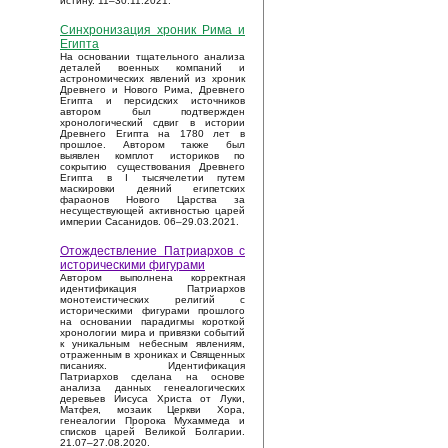
истину. 11–30.11.2021.
Синхронизация хроник Рима и
Египта
На основании тщательного анализа
деталей военных компаний и
астрономических явлений из хроник
Древнего и Нового Рима, Древнего
Египта и персидских источников
автором был подтвержден
хронологический сдвиг в истории
Древнего Египта на 1780 лет в
прошлое. Автором также был
выявлен комплот историков по
сокрытию существования Древнего
Египта в I тысячелетии путем
маскировки деяний египетских
фараонов Нового Царства за
несуществующей активностью царей
империи Сасанидов. 06–29.03.2021.
Отождествление Патриархов с
историческими фигурами
Автором выполнена корректная
идентификация Патриархов
монотеистических религий с
историческими фигурами прошлого
на основании парадигмы короткой
хронологии мира и привязки событий
к уникальным небесным явлениям,
отраженным в хрониках и Священных
писаниях. Идентификация
Патриархов сделана на основе
анализа данных генеалогических
деревьев Иисуса Христа от Луки,
Матфея, мозаик Церкви Хора,
генеалогии Пророка Мухаммеда и
списков царей Великой Болгарии.
21.07–27.08.2020.