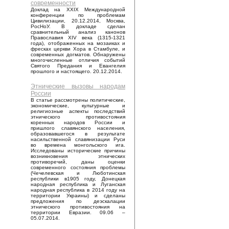
современности
Доклад на XXIX Международной
конференции по проблемам
Цивилизации, 20.12.2014, Москва,
РосНоУ. В докладе сделан
сравнительный анализ канонов
Православия XIV века (1315-1321
года), отображенных на мозаиках и
фресках церкви Хора в Стамбуле, и
современных догматов. Обнаружены
многочисленные отличия событий
Святого Предания и Евангелия
прошлого и настоящего. 20.12.2014.
Этнические вызовы народам
России
В статье рассмотрены политические,
экономические, культурные и
религиозные аспекты последствий
этнического противостояния
коренных народов России и
пришлого славянского населения,
образовавшегося в результате
насильственной славянизации Руси
во времена монгольского ига.
Исследованы исторические причины
возникновения этнических
противоречий, даны оценки
современного состояния проблемы
(Чечелевская и Люботинская
республики в1905 году, Донецкая
народная республика и Луганская
народная республика в 2014 году на
территории Украины) и сделаны
предложения по деэскалации
этнического противостояния на
территории Евразии. 09.06 –
05.07.2014.