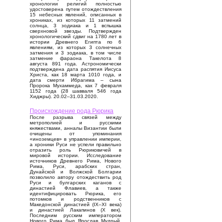
хронологии религий полностью
удостоверена путем отождествления
15 небесных явлений, описанных в
хрониках, из которых 11 затмений
солнца, 3 зодиака и 1 вспышка
сверхновой звезды. Подтвержден
хронологический сдвиг на 1780 лет в
истории Древнего Египта по 6
явлениям, из которых 3 солнечных
затмения и 3 зодиака, в том числе
затмение фараона Такелота 8
августа 891 года. Астрономически
подтверждена дата распятия Иисуса
Христа, как 18 марта 1010 года, и
дата смерти Ибрагима – сына
Пророка Мухаммеда, как 7 февраля
1152 года (28 шавваля 546 года
Хиджры). 20.02–31.03.2020.
Происхождение рода Рюрика
После разрыва связей между
метрополией и русскими
княжествами, анналы Византии были
очищены от упоминания
«иноземцев» в управлении империи,
а хроники Руси не успели правильно
отразить роль Рюриковичей в
мировой истории. Исследование
источников Древнего Рима, Нового
Рима, Руси, арабских стран,
Дунайской и Волжской Болгарии
позволило автору отождествить род
Руси и булгарских каганов с
династией Флавиев, а также
идентифицировать Рюрика, его
потомков и родственников с
Македонской династией (IX–XI века)
и династией Лакапинов (X век).
Последним русским императором
Нового Рима был Ярослав Мудрый,