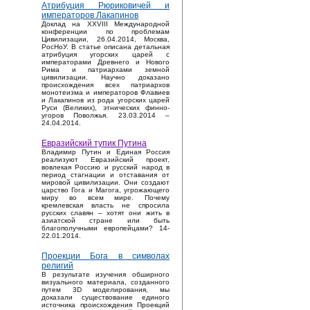
Атрибуция Рюриковичей и
императоров Лакапинов
Доклад на XXVIII Международной
конференции по проблемам
Цивилизации, 26.04.2014, Москва,
РосНоУ. В статье описана детальная
атрибуция угорских царей с
императорами Древнего и Нового
Рима и патриархами земной
цивилизации. Научно доказано
происхождения всех патриархов
монотеизма и императоров Флавиев
и Лакапинов из рода угорских царей
Руси (Великих), этнических финно-
угоров Поволжья. 23.03.2014 –
24.04.2014.
Евразийский тупик Путина
Владимир Путин и Единая Россия
реализуют Евразийский проект,
вовлекая Россию и русский народ в
период стагнации и отставания от
мировой цивилизации. Они создают
царство Гога и Магога, угрожающего
миру во всем мире. Почему
кремлевская власть не спросила
русских славян – хотят они жить в
азиатской стране или быть
благополучными европейцами? 14-
22.01.2014.
Проекции Бога в символах
религий
В результате изучения обширного
визуального материала, созданного
путем 3D моделирования, мы
доказали существование единого
источника происхождения Проекций