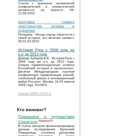
Статья с анализом аномальной
геофизической и климатической
активности на планете. 09-
12.09.2010.
Балтавар – символ
христианства, ислама и
иудаизма
Петрарка: «Когда народ обратится к
своей истории, его величие оживет»
30-31.03.2010
История Руси с 3506 года до
н.э. до 2012 года
Доклад: Кубарев В.В., История Руси с
3506 года до н.э. до 2012 года.
Секция «Цивилизационные аспекты
Российской истории и хронологии».
Десятая Международная научная
конференция «Цивилизация знаний:
глобальный кризис и инновационный
выбор России», Москва, 24-25 апреля
2009 года, РосНОУ.
Архив 2006-2018 гг.
Кто виноват?
Плащаница и путешествия
Новинка!!!
Спасителя
В статье автором проанализированы
данные исследования Туринской
Плащаницы, уточнена датировка
появления реликвии, а также