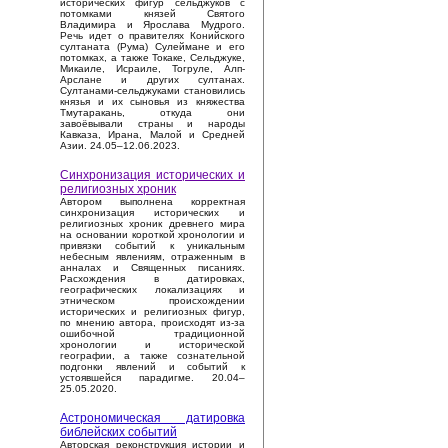
исторических фигур сельджуков с
потомками князей Святого
Владимира и Ярослава Мудрого.
Речь идет о правителях Конийского
султаната (Рума) Сулеймане и его
потомках, а также Токаке, Сельджуке,
Микаиле, Исраиле, Тогруле, Алп-
Арслане и других султанах.
Султанами-сельджуками становились
князья и их сыновья из княжества
Тмутаракань, откуда они
завоёвывали страны и народы
Кавказа, Ирана, Малой и Средней
Азии. 24.05–12.06.2023.
Синхронизация исторических и
религиозных хроник
Автором выполнена корректная
синхронизация исторических и
религиозных хроник древнего мира
на основании короткой хронологии и
привязки событий к уникальным
небесным явлениям, отраженным в
анналах и Священных писаниях.
Расхождения в датировках,
географических локализациях и
этническом происхождении
исторических и религиозных фигур,
по мнению автора, происходят из-за
ошибочной традиционной
хронологии и исторической
географии, а также сознательной
подгонки явлений и событий к
устоявшейся парадигме. 20.04–
25.05.2020.
Астрономическая датировка
библейских событий
Авторская реконструкция истории и