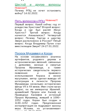
Шестой и другие вопросы
Новинка!!!
Почему РПЦ не хочет остановить
войну? 14.02.2022.
Новинка!!!
Пять вопросов к РПЦ
Первый вопрос: Какой сейчас год от
рождества Христова? Второй вопрос:
Когда и где был распят Иисус
Христос? Третий вопрос: Когда
начнется Апокалипсис? Четвертый
вопрос: Почему Тартар и царство
Зверя расположено в России? Пятый
вопрос: Когда Владимир Путин стал
вместилищем Зверя? 24-27.01.2022.
Пророк Мухаммед и Коран
На основе независимого анализа
артефактов, родового дерева и
астрономических явлений, связанных
с деяниями, жизнью и смертью
Пророка Мухаммеда, а также
исторических свидетельств первого
появления и правового
использования Корана в жизни
мусульман, автор сделал выводы об
интеграции в личности Пророка
Мухаммеда нескольких исторических
фигур VII и XII веков. Ими стали каган
Кубрат, он же император Ираклий,
аравийский Пророк или Халиф из
Праведных Халифов и истинный
Пророк Мухаммед, живший в 1090–
1052 годах. Коран был создан в
1130–1152 годах. Предложенная
интерпретация не подрывает каноны
веры Ислама, но устанавливает