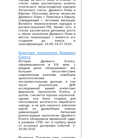
статье также рассмотрены аспекты
этнического происхождения народов
Латинского союза, Древнего Рима и
Европы. Обоснован вектор экспансии
Древнего Рима с Поволжья в Европу,
совпадающий с потоками миграции
Великого перенаселения народов и
распространения PIE. Кроме того, в
статье рассмотрена динамика роста
и убыли населения Древнего Рима в
местах локализации с момента его
создания до заката и
трансформации. 23.06–16.07.2019.
Короткая хронология Древнего
Египта
История Древнего Египта,
сформированная в XIX веке, с
каждым днем обнаруживает всё
большее несоответствие
современным реалиям, новейшим
археологическим и
инструментальным данным, в том
числе результатам ДНК
исследований мумий египетских
фараонов. Хронология Египта, в
целом, считается хорошо изученной,
однако она была создана для
обоснования античности еврейского
народа, а не для научного описания
одной из древнейших земных
цивилизаций. Авторская
реконструкция хронологии Древнего
Египта обнаружила временной сдвиг
в размере 1780 лет в глубину веков
от истинных датировок событий. 1-
16.06.2019.