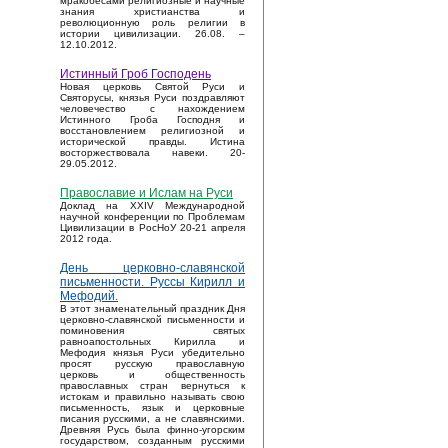
мракобесами религиозные и научные
знания христианства и
революционную роль религии в
истории цивилизации. 26.08. –
12.10.2012.
Истинный Гроб Господень
Новая церковь Святой Руси и
Святорусы, князья Руси поздравляют
человечество с нахождением
Истинного Гроба Господня и
восстановлением религиозной и
исторической правды. Истина
восторжествовала навеки. 20-
29.05.2012.
Православие и Ислам на Руси
Доклад на XXIV Международной
научной конференции по Проблемам
Цивилизации в РосНоУ 20-21 апреля
2012 года.
День церковно-славянской
письменности. Руссы Кирилл и
Мефодий.
В этот знаменательный праздник Дня
церковно-славянской письменности и
поминовения святых
равноапостольных Кирилла и
Мефодия князья Руси убедительно
просят русскую православную
церковь и общественность
православных стран вернуться к
истокам и правильно называть свою
письменность, язык и церковные
писания русскими, а не славянскими.
Древняя Русь была финно-угорским
государством, созданным русскими