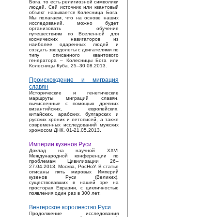
Бога, то есть религиозной символики
людей. Сей источник или квантовый
объект называется Колесница Бога.
Мы полагаем, что на основе наших
исследований, можно будет
организовать обучение
путешествиям по Вселенной для
космических навигаторов из
наиболее одаренных людей и
создать звездолеты с двигателями по
типу описанного квантового
генератора – Колесницы Бога или
Колесницы Куба. 25–30.08.2013.
Происхождение и миграция
славян
Исторические и генетические
маршруты миграций славян,
вычисленные с помощью древних
византийских, европейских,
китайских, арабских, булгарских и
русских хроник и летописей, а также
современных исследований мужских
хромосом ДНК. 01-21.05.2013.
Империи кузенов Руси
Доклад на научной XXVI
Международной конференции по
проблемам Цивилизации 26–
27.04.2013, Москва, РосНоУ. В статье
описаны пять мировых Империй
кузенов Руси (Великих),
существовавших в нашей эре на
просторах Евразии, с цикличностью
появления один раз в 300 лет.
Венгерское королевство Руси
Продолжение исследования