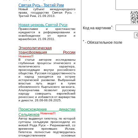
Святая Русь - Третий Рим
Новый субъект международного
права, государство Святая Русь -
Третий Рим, 21.09.2013.
Новая церковь Святой Руси
*
Код на картинке
:
Православие и христианство
нуждаются в реформировании и
освобождении от ереси и
мракобесия. 21.09.2011.
*
- Обязательное поле
Этнополитическая
трансформация России
Новинка!!!
В статье автором исследованы
глубинные процессы этнического и
политического характера,
происходящие внутри российского
общества. Русская государственность
и народ находятся на острие
исторической развилки. Выбранный
властью путь ведет в тупик
обновленного Кыргызского каганата.
Альтернатива позволит русскому
народу совершить европейский
ренессанс и избавится от варварства
и дикости. 26.08-06.09.2025.
Происхождение династии
Новинка!!!
Сельджуков
Автор выдвинул гипотезу, по которой
султаны сельджуки происходили из
князей Рода Руси – Рюриковичей, со
временем принявших Ислам.
Гипотеза полностью подтвердилась
отождествлением основных