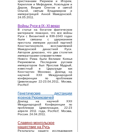
христианами Рюриком и Игорем,
Кириллом и Мефодием, Аскольдом и
Диром, Вещим Олегом и святой
Ольгой, святым Владимиром и
императрицей Анной Македонской.
24.05.2011.
Войны Руси в IX–XI веках
В статье на богатом фактическом
материале показано, что все войны
Руси с Византией в 836-1043 годах
были связаны с удержанием
престола империи русской партией
Константинополя, возглавляемой
Македонской династией Руси.
Автором доказано, что два столетия
императорами-соправителями
Нового Рима были Великие Князья
Рюриковичи. Последним русским
императором был Ярослав Мудрый,
известный в Царьграде как
Константин Мономах. Доклад на
научной XXII Международной
конференции по проблемам
Цивилизации 22-23.04.2011, Москва,
РосНоУ.
Генетические дистанции
кузенов Рюриковичей
Доклад на научной XXII
Международной Конференции по
проблемам Цивилизации, 22-23
апреля 2011 года, РосНоУ, Москва,
Россия. 24.04.2011.
Славяно-монгольское
нашествие на Русь
Результаты нашего исследования