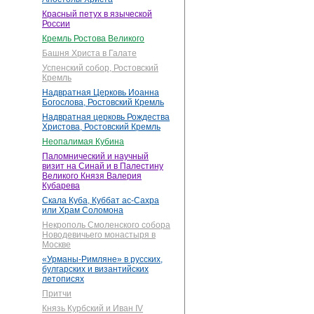
Красный петух в языческой
России
Кремль Ростова Великого
Башня Христа в Галате
Успенский собор, Ростовский
Кремль
Надвратная Церковь Иоанна
Богослова, Ростовский Кремль
Надвратная церковь Рождества
Христова, Ростовский Кремль
Неопалимая Кубина
Паломнический и научный
визит на Синай и в Палестину
Великого Князя Валерия
Кубарева
Скала Куба, Куббат ас-Сахра
или Храм Соломона
Некрополь Смоленского собора
Новодевичьего монастыря в
Москве
«Урманы-Римляне» в русских,
булгарских и византийских
летописях
Притчи
Князь Курбский и Иван IV