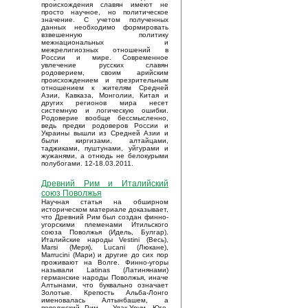
происхождения славян имеют не
просто научное, но политическое
значение. С учетом полученных
данных необходимо формировать
взвешенную политику
межнациональных и
межрелигиозных отношений в
России и мире. Современное
увлечение русских славян
родоверием, своим арийским
происхождением и презрительным
отношением к жителям Средней
Азии, Кавказа, Монголии, Китая и
других регионов мира несет
системную и логическую ошибки.
Родоверие вообще бессмысленно,
ведь предки родоверов России и
Украины вышли из Средней Азии и
были киргизами, алтайцами,
таджиками, пуштунами, уйгурами и
жужанями, а отнюдь не белокурыми
полубогами. 12-18.03.2011.
Древний Рим и Италийский
союз Поволжья
Научная статья на обширном
историческом материале доказывает,
что Древний Рим был создан финно-
угорскими племенами Итильского
союза Поволжья (Идель, Булгар).
Италийские народы Vestini (Весь),
Marsi (Меря), Lucani (Люкане),
Marrucini (Мари) и другие до сих пор
проживают на Волге. Финно-угоры
называли Latinas (Латинянами)
германские народы Поволжья, иначе
Алтынами, что буквально означает
Золотые. Крепость Альба-Лонго
именовалась Алтынбашем, а
поволжский Рим – Улак-Урум. Юго-