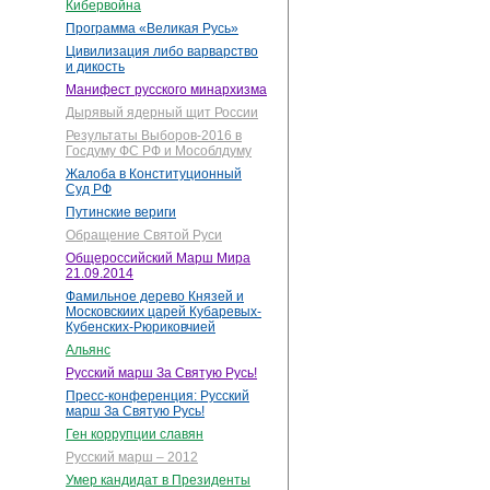
Кибервойна
Программа «Великая Русь»
Цивилизация либо варварство
и дикость
Манифест русского минархизма
Дырявый ядерный щит России
Результаты Выборов-2016 в
Госдуму ФС РФ и Мособлдуму
Жалоба в Конституционный
Суд РФ
Путинские вериги
Обращение Святой Руси
Общероссийский Марш Мира
21.09.2014
Фамильное дерево Князей и
Московскиих царей Кубаревых-
Кубенских-Рюриковчией
Альянс
Русский марш За Святую Русь!
Пресс-конференция: Русский
марш За Святую Русь!
Ген коррупции славян
Русский марш – 2012
Умер кандидат в Президенты