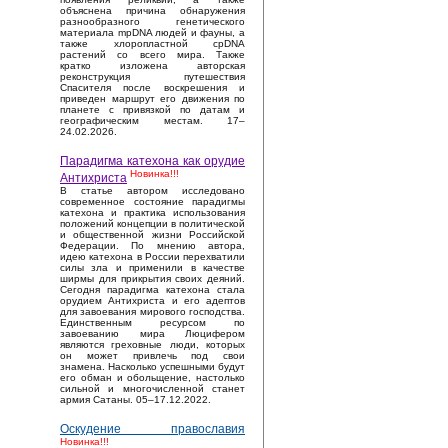
объяснена причина обнаружения
разнообразного генетического
материала mpDNA людей и фауны, а
также хлоропластной cpDNA
растений со всего мира. Также
кратко изложена авторская
реконструкция путешествия
Спасителя после воскрешения и
приведен маршрут его движения по
планете с привязкой по датам и
географическим местам. 17–
24.02.2026.
Парадигма катехона как орудие
Новинка!!!
Антихриста
В статье автором исследовано
современное состояние парадигмы
катехона и практика использования
положений концепции в политической
и общественной жизни Российской
Федерации. По мнению автора,
идею катехона в России перехватили
силы зла и применили в качестве
ширмы для прикрытия своих деяний.
Сегодня парадигма катехона стала
орудием Антихриста и его адептов
для завоевания мирового господства.
Единственным ресурсом по
завоеванию мира Люцифером
являются греховные люди, которых
он может привлечь под свои
знамена. Насколько успешными будут
его обман и обольщение, настолько
сильной и многочисленной станет
армия Сатаны. 05–17.12.2022.
Оскудение православия
Новинка!!!