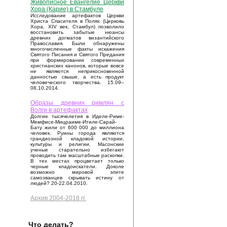
Живописное Евангелие Церкви
Хора (Карие) в Стамбуле
Исследование артефактов Церкви
Христа Спасителя в Полях (Церковь
Хора, XIV век, Стамбул) позволило
восстановить забытые нюансы
древних догматов византийского
Православия. Были обнаружены
многочисленные факты искажения
Святого Писания и Святого Предания
при формировании современных
христианских канонов, которые вовсе
не являются неприкосновенной
данностью свыше, а есть продукт
человеческого творчества. 15.09–
08.10.2014.
Образы древних римлян с
Волги в артефактах
Долгие тысячелетия в Иделе-Риме-
Мемфисе-Мицраиме-Итиле-Сарай-
Бату жили от 600 000 до миллиона
человек. Руины города являются
грандиозной кладовой истории,
культуры и религии. Масонские
ученые старательно избегают
проводить там масштабные раскопки.
В тех местах процветает только
черные кладоискатели. Доколе
возможно мировой элите
самозванцев скрывать истину от
людей? 20-22.04.2010.
Архив 2004-2018 гг.
Что делать?