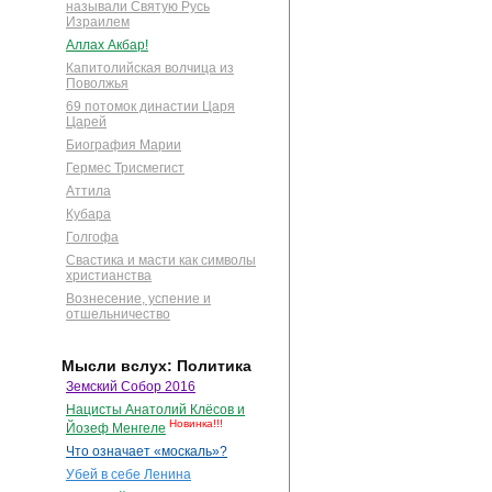
называли Святую Русь
Израилем
Аллах Акбар!
Капитолийская волчица из
Поволжья
69 потомок династии Царя
Царей
Биография Марии
Гермес Трисмегист
Аттила
Кубара
Голгофа
Свастика и масти как символы
христианства
Вознесение, успение и
отшельничество
Мысли вслух: Политика
Земский Собор 2016
Нацисты Анатолий Клёсов и
Новинка!!!
Йозеф Менгеле
Что означает «москаль»?
Убей в себе Ленина