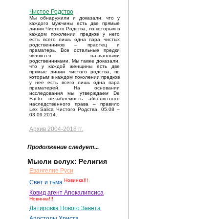
Чистое Родство
Мы обнаружили и доказали, что у
каждого мужчины есть две прямые
линии Чистого Родства, по которым в
каждом поколении предков у него
есть всего лишь одна пара чистых
родственников – праотец и
праматерь. Все остальные предки
являются названными
родственниками. Мы также доказали,
что у каждой женщины есть две
прямые линии чистого родства, по
которым в каждом поколении предков
у неё есть всего лишь одна пара
праматерей. На основании
исследования мы утверждаем De
Facto незыблемость абсолютного
наследственного права – правило
Lex Salica Чистого Родства. 05.08 –
03.09.2014.
Архив 2004-2018 гг.
Продолжение следует...
Мысли вслух: Религия
Евангелие Руси
Новинка!!!
Свет и тьма
Ковид агент Апокалипсиса
Новинка!!!
Датировка Нового Завета
Апостолы Христа