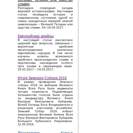
Великая Татария или царство
славян
Разгадана очередная загадка
мировой историографии. Настоящая
статья посвящена истории и
современному состоянию одной из
самых грандиозных империй земной
цивилизации – Великой Татарии или
царства славян. 04–19.09.2017.
Европейские арийцы
В настоящей статье рассмотрен
широкий круг вопросов, связанных с
вероятным арийским
происхождением различных
европейских народов. В том числе
изучены аспекты возможного
арийского происхождения славян и
перспективы нахождения особого
пути оными в окружающем мире.
25.02.2017 – 24.03.2017.
Итоги Земского Собора 2016
В рамках проведения Земского
собора 2016 по выборам Великого
Князя Всея Руси были выдвинуты
четыре номинанта. Подавляющее
большинство голосов были отданы
за кандидатуру Великого Князя
Валерия Викторовича Кубарева.
Волей Господа Бога Вседержителя и
решением участников ассамблеи,
Земский Собор 2016 избрал
пожизненным Великим Князем Всея
Руси Валерия Викторовича Кубарева
Большого Кубенского Рюриковича.
11.05.2016.