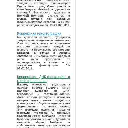
западной столицей финно-угоров
Иделя был город Фанагория или
Финн-Угория, бывший в древности
столицей Боспорского царства и
Великой Болгарии. Сколько бы не
вилась паутина лжи западных
фальсификаторов истории, но ей всё
равно приходит конец. 10-21.02.2011.
Корректная геногеография
Мы доказали верность булгарской
теории происхождения человечества.
Она подтверждается естественным
вектором расселения людей по
планете из Поволжья во все стороны
Евразии, а оттуда в Африку,
Австралию и Америку. Все народы и
расы мира произошли от
индоевропейцев, а именно – от
этнических финно-угоров. 01-
07.02.2011.
Корректная ДНК-генеалогия и
глоттохронология
Вашему вниманию представлена
научная работа Великого Князя
Валерия Кубарева по ДНК-
генеалогии и глоттохронологии.
Автор создал формулы, с помощью
которых можно точно определить
время жизни общего предка и эпохи
формирования различных языков.
Эти формулы получили название
формулы Кубарева. С помощью
математических выкладок, Валерий
Кубарев доказал верность Курганной
гипотезы Марии Гимбутас и
собственной реконструкции истории