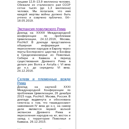
лицами 12,8–13,9 миллиона человек.
Сбежали из сталинского рая СССР
сотни тысяч (до 1,3 миллиона)
человек. Мы полагаем, что имя
каждой жертвы войны должно быть
учтено и озвучено публично. 04–
18.05.2019.
Экспансия поволжского Рима
Доклад на XXXIII Международной
конференции по проблемам
Цивилизации, 24.12.2016, Москва,
РосНоУ. В докладе представлена
обширная информация о
переселении народов в Европу через
порты Боспорского царства и Босфор
в Средиземноморье из Поволжья,
Сибири и Кавказа в период
существования Древнего Рима в
дельте рек Волга и Ахтуба с VI века
до н.э. до середины VI века.
24.12.2016.
Селевк и племенные вожди
Рима
Доклад на научной XXXI
Международной Конференции по
проблемам Цивилизации, 26 декабря
2015 года, РосНоУ, Москва, Россия. В
докладе выдвинута и обоснована
гипотеза о том, что «македонские»
завоевания IV века до н.э. на самом
деле являются первой волной
экспансии Древнего Рима и
переселения народов на юг, восток и
запад с территории Поволжья и
Кавказа. 26.12.2015.