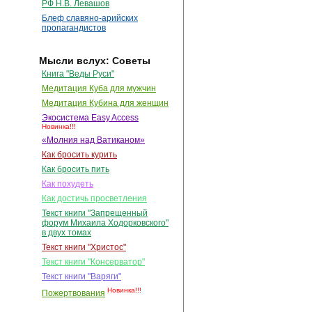
РФ Н.В. Левашов
Блеф славяно-арийских
пропагандистов
Мысли вслух: Советы
Книга "Веды Руси"
Медитация Куба для мужчин
Медитация Кубина для женщин
Экосистема Easy Access
Новинка!!!
«Молния над Ватиканом»
Как бросить курить
Как бросить пить
Как похудеть
Как достичь просветления
Текст книги "Запрещенный
форум Михаила Ходорковского"
в двух томах
Текст книги "Христос"
Текст книги "Консерватор"
Текст книги "Варяги"
Новинка!!!
Пожертвования