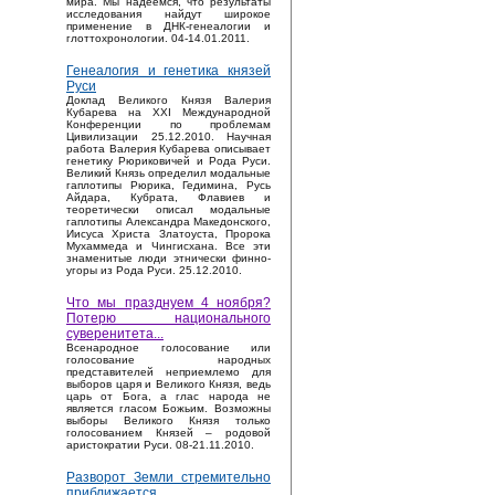
мира. Мы надеемся, что результаты
исследования найдут широкое
применение в ДНК-генеалогии и
глоттохронологии. 04-14.01.2011.
Генеалогия и генетика князей
Руси
Доклад Великого Князя Валерия
Кубарева на XXI Международной
Конференции по проблемам
Цивилизации 25.12.2010. Научная
работа Валерия Кубарева описывает
генетику Рюриковичей и Рода Руси.
Великий Князь определил модальные
гаплотипы Рюрика, Гедимина, Русь
Айдара, Кубрата, Флавиев и
теоретически описал модальные
гаплотипы Александра Македонского,
Иисуса Христа Златоуста, Пророка
Мухаммеда и Чингисхана. Все эти
знаменитые люди этнически финно-
угоры из Рода Руси. 25.12.2010.
Что мы празднуем 4 ноября?
Потерю национального
суверенитета...
Bсенародное голосование или
голосование народных
представителей неприемлемо для
выборов царя и Великого Князя, ведь
царь от Бога, а глас народа не
является гласом Божьим. Возможны
выборы Великого Князя только
голосованием Князей – родовой
аристократии Руси. 08-21.11.2010.
Разворот Земли стремительно
приближается