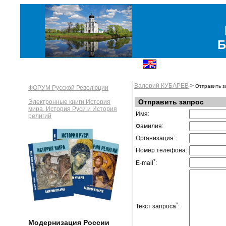
Б
Валерий КУБАРЕВ
>
Отправить з
ФОРУМ Русской Революции
Отправить запрос
Электронные книги История
мира, История Руси и История
Имя:
религий
Фамилия:
Организация:
Номер телефона:
*
E-mail
:
*
Текст запроса
:
Модернизация России