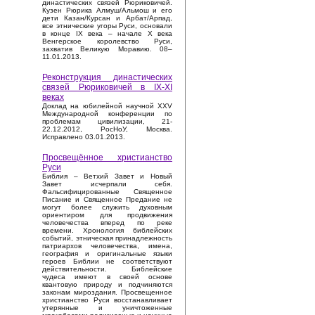
династических связей Рюриковичей.
Кузен Рюрика Алмуш/Альмош и его
дети Казан/Курсан и Арбат/Арпад,
все этнические угоры Руси, основали
в конце IX века – начале X века
Венгерское королевство Руси,
захватив Великую Моравию. 08–
11.01.2013.
Реконструкция династических
связей Рюриковичей в IX-XI
веках
Доклад на юбилейной научной XXV
Международной конференции по
проблемам цивилизации, 21-
22.12.2012, РосНоУ, Москва.
Исправлено 03.01.2013.
Просвещённое христианство
Руси
Библия – Ветхий Завет и Новый
Завет исчерпали себя.
Фальсифицированные Священное
Писание и Священное Предание не
могут более служить духовным
ориентиром для продвижения
человечества вперед по реке
времени. Хронология библейских
событий, этническая принадлежность
патриархов человечества, имена,
география и оригинальные языки
героев Библии не соответствуют
действительности. Библейские
чудеса имеют в своей основе
квантовую природу и подчиняются
законам мироздания. Просвещенное
христианство Руси восстанавливает
утерянные и уничтоженные