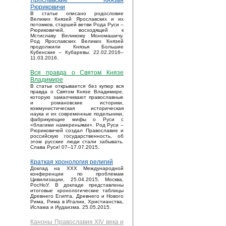
Ярославские Князья
Рюриковичи
В статье описано родословие
Великих Князей Ярославских и их
потомков, старшей ветви Рода Руси –
Рюриковичей, восходящей к
Мстиславу Великому Мономашичу.
Род Ярославских Великих Князей
продолжили Князья Большие
Кубенские – Кубаревы. 22.02.2016–
11.03.2016.
Вся правда о Святом Князе
Владимире
В статье открывается без купюр вся
правда о Святом Князе Владимире,
которую замалчивают православные
и романовские историки,
коммунистическая историческая
наука и их современные подельники,
фабрикующие мифы о Руси с
«благими намереньями». Род Руси –
Рюриковичей создал Православие и
российскую государственность, об
этом русские люди стали забывать.
Слава Руси! 07–17.07.2015.
Краткая хронология религий
Доклад на XXX Международной
конференции по проблемам
Цивилизации, 25.04.2015, Москва,
РосНоУ. В докладе представлены
итоговые хронологические таблицы
Древнего Египта, Древнего и Нового
Рима, Рима в Италии, Христианства,
Ислама и Иудаизма. 25.05.2015.
Каноны Православия XIV века и