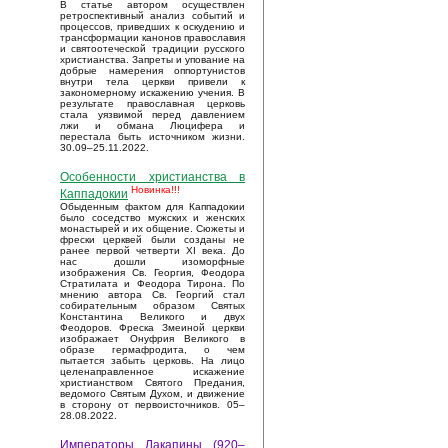
В статье автором осуществлен
ретроспективный анализ событий и
процессов, приведших к оскудению и
трансформации канонов православия
и святоотеческой традиции русского
христианства. Запреты и упование на
добрые намерения оппортунистов
внутри тела церкви привели к
закономерному искажению учения. В
результате православная церковь
стала уязвимой перед давлением
лжи и обмана Люцифера и
перестала быть источником жизни.
30.09–25.11.2022.
Особенности христианства в
Новинка!!!
Каппадокии
Обыденным фактом для Каппадокии
было соседство мужских и женских
монастырей и их общение. Сюжеты и
фрески церквей были созданы не
ранее первой четверти XI века. До
нас дошли изоморфные
изображения Св. Георгия, Феодора
Стратилата и Феодора Тирона. По
мнению автора Св. Георгий стал
собирательным образом Святых
Константина Великого и двух
Феодоров. Фреска Змеиной церкви
изображает Онуфрия Великого в
образе гермафродита, о чем
пытается забыть церковь. На лицо
целенаправленное искажение
христианством Святого Предания,
ведомого Святым Духом, и движение
в сторону от первоисточников. 05–
28.08.2022.
Императоры Лакапины (920–