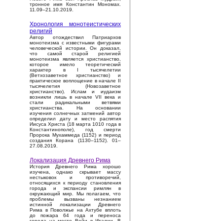
тронное имя Константин Мономах.
11.09–21.10.2019.
Хронология монотеистических
религий
Автор отождествил Патриархов
монотеизма с известными фигурами
человеческой истории. Он доказал,
что самой старой религией
монотеизма является христианство,
которое имело теоретический
характер в I тысячелетии
(Ветхозаветное христианство) и
практическое воплощение в начале II
тысячелетия (Новозаветное
христианство). Ислам и иудаизм
возникли лишь в начале VII века и
стали радикальными ветвями
христианства. На основании
изучения солнечных затмений автор
определил дату и место распятия
Иисуса Христа (18 марта 1010 года в
Константинополе), год смерти
Пророка Мухаммеда (1152) и период
создания Корана (1130–1152). 01–
27.08.2019.
Локализация Древнего Рима
История Древнего Рима хорошо
изучена, однако скрывает массу
нестыковок и противоречий,
относящихся к периоду становления
города и экспансии римлян в
окружающий мир. Мы полагаем, что
проблемы вызваны незнанием
истинной локализации Древнего
Рима в Поволжье на Ахтубе вплоть
до пожара 64 года и переноса
города на место Вейи в Италии. В