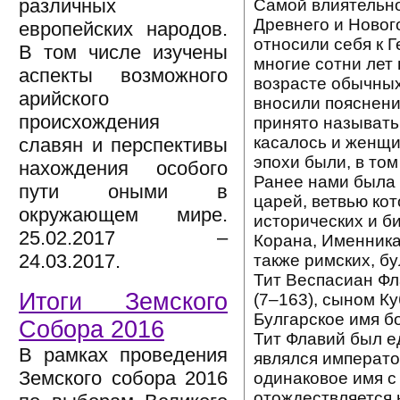
различных
Самой влиятельно
Древнего и Новог
европейских народов.
относили себя к 
В том числе изучены
многие сотни лет 
аспекты возможного
возрасте обычных
арийского
вносили пояснени
происхождения
принято называть
касалось и женщи
славян и перспективы
эпохи были, в том
нахождения особого
Ранее нами была 
пути оными в
царей, ветвью ко
окружающем мире.
исторических и б
25.02.2017 –
Корана, Именника
24.03.2017.
также римских, бу
Тит Веспасиан Фл
Итоги Земского
(7–163), сыном Ку
Булгарское имя бо
Собора 2016
Тит Флавий был ед
В рамках проведения
являлся императо
Земского собора 2016
одинаковое имя с
отождествляется 