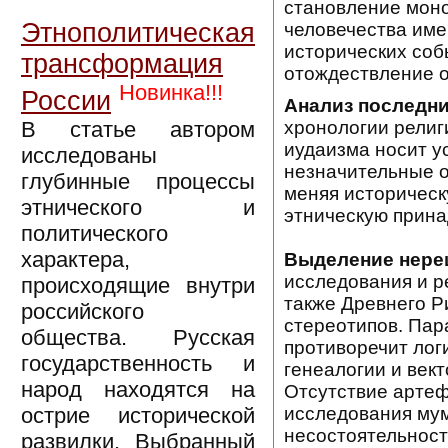
становление моно
Этнополитическая
человечества име
исторических соб
трансформация
отождествление 
Новинка!!!
России
Анализ последни
В статье автором
хронологии религ
иудаизма носит у
исследованы
незначительные от
глубинные процессы
меняя историческ
этнического и
этническую прина
политического
характера,
Выделение нере
исследования и р
происходящие внутри
также Древнего Р
российского
стереотипов. Пар
общества. Русская
противоречит лог
государственность и
генеалогии и век
народ находятся на
Отсутствие артефа
острие исторической
исследования мум
несостоятельност
развилки. Выбранный