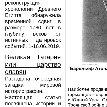
реконструкция
хронологии Древнего
Египта обнаружила
временной сдвиг в
размере 1780 лет в
глубину веков от
истинных датировок
событий. 1-16.06.2019.
Великая Татария
или царство
Барельеф Атона
славян
Разгадана очередная
загадка мировой
Наиболее продвин
историографии.
германцев – евро
Настоящая статья
и Южный Урал. Од
посвящена истории и
Троянской войне в