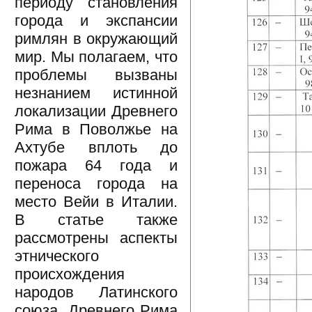
периоду становления
города и экспансии
римлян в окружающий
мир. Мы полагаем, что
проблемы вызваны
незнанием истинной
локализации Древнего
Рима в Поволжье на
Ахтубе вплоть до
пожара 64 года и
переноса города на
место Вейи в Италии.
В статье также
рассмотрены аспекты
этнического
происхождения
народов Латинского
союза, Древнего Рима