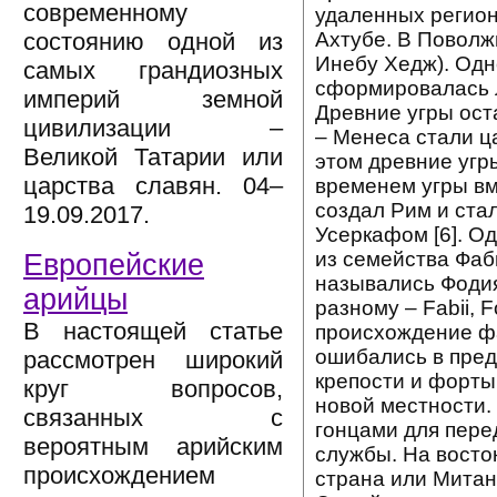
современному
удаленных регион
Ахтубе. В Поволж
состоянию одной из
Инебу Хедж). Одн
самых грандиозных
сформировалась л
империй земной
Древние угры ост
цивилизации –
– Менеса стали ц
Великой Татарии или
этом древние угры
царства славян. 04–
временем угры вм
создал Рим и ста
19.09.2017.
Усеркафом [6]. О
из семейства Фаб
Европейские
назывались Фодия
арийцы
разному – Fabii, 
В настоящей статье
происхождение фа
ошибались в пред
рассмотрен широкий
крепости и форты
круг вопросов,
новой местности
связанных с
гонцами для пере
вероятным арийским
службы. На восто
происхождением
страна или Митан