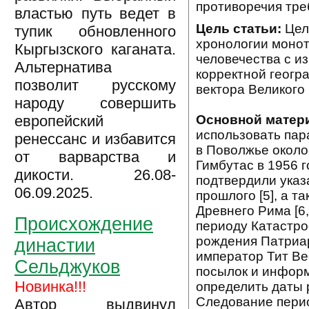
противоречия тре
властью путь ведет в
Цель статьи:
Цел
тупик обновленного
хронологии монот
Кыргызского каганата.
человечества с и
Альтернатива
корректной геогр
позволит русскому
вектора Великого
народу совершить
европейский
Основной матер
использовать пар
ренессанс и избавится
в Поволжье около
от варварства и
Гимбутас в 1956 г
дикости. 26.08-
подтвердили указ
06.09.2025.
прошлого [5], а 
Древнего Рима [6,
Происхождение
периоду Катастроф
рождения Патриарх
династии
император Тит Вес
Сельджуков
посылок и информ
Новинка!!!
определить даты 
Следование перио
Автор выдвинул