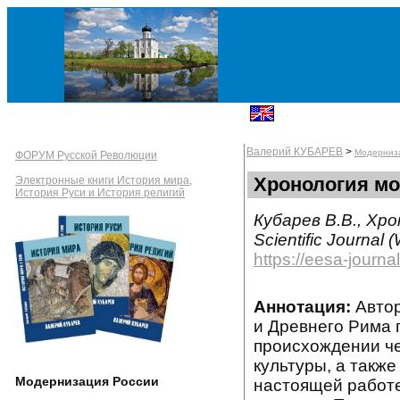
Валерий КУБАРЕВ
>
Модерниз
ФОРУМ Русской Революции
Хронология мо
Электронные книги История мира,
История Руси и История религий
Кубарев В.В., Хр
Scientific Journal
https://eesa-jour
Аннотация:
Автор
и Древнего Рима 
происхождении че
культуры, а также
Модернизация России
настоящей работ