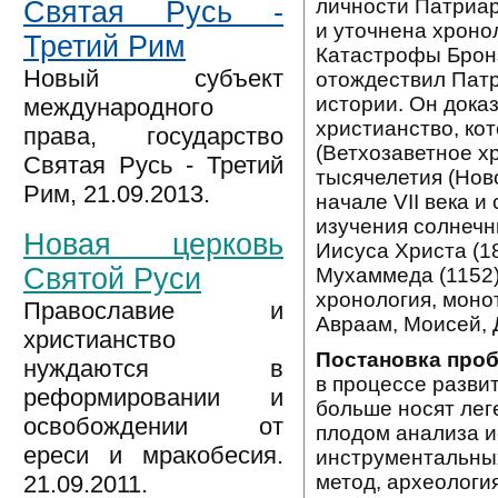
личности Патриар
Святая Русь -
и уточнена хроно
Третий Рим
Катастрофы Бронзо
Новый субъект
отождествил Пат
истории. Он дока
международного
христианство, ко
права, государство
(Ветхозаветное хр
Святая Русь - Третий
тысячелетия (Нов
Рим, 21.09.2013.
начале VII века 
изучения солнечн
Новая церковь
Иисуса Христа (1
Святой Руси
Мухаммеда (1152)
хронология, монот
Православие и
Авраам, Моисей, 
христианство
Постановка про
нуждаются в
в процессе разви
реформировании и
больше носят лег
освобождении от
плодом анализа и
ереси и мракобесия.
инструментальных
метод, археологи
21.09.2011.