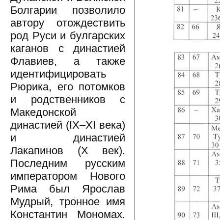
Болгарии позволило
автору отождествить
род Руси и булгарских
каганов с династией
Флавиев, а также
идентифицировать
Рюрика, его потомков
и родственников с
Македонской
династией (IX–XI века)
и династией
Лакапинов (X век).
Последним русским
императором Нового
Рима был Ярослав
Мудрый, тронное имя
Константин Мономах.