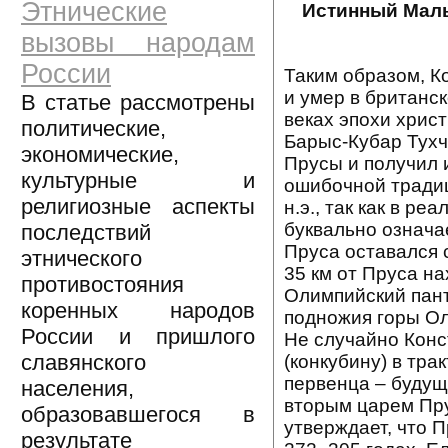
Этнические
Истинный Малы
вызовы народам
России
Таким образом, К
и умер в британск
В статье рассмотрены
веках эпохи хрис
политические,
Барыс-Кубар Тухчи
экономические,
Прусы и получил 
культурные и
ошибочной традиц
религиозные аспекты
н.э., так как в р
буквально означа
последствий
Пруса оставался 
этнического
35 км от Пруса на
противостояния
Олимпийский пант
коренных народов
подножия горы О
России и пришлого
Не случайно Конс
славянского
(конкубину) в тр
первенца – будущ
населения,
вторым царем Пру
образовавшегося в
утверждает, что П
результате