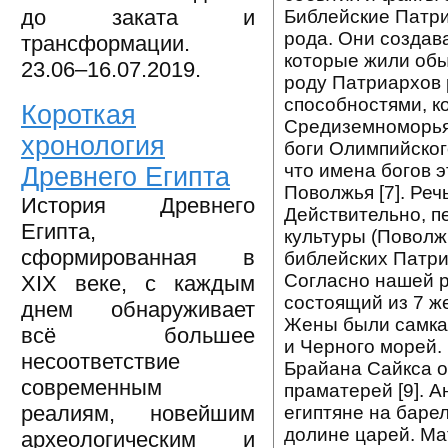
до заката и
Библейские Патри
рода. Они создава
трансформации.
которые жили обы
23.06–16.07.2019.
роду Патриархов 
способностями, к
Короткая
Средиземноморья
хронология
боги Олимпийског
что имена богов 
Древнего Египта
Поволжья [7]. Реч
История Древнего
Действительно, п
Египта,
культуры (Поволж
сформированная в
библейских Патри
Согласно нашей ре
XIX веке, с каждым
состоящий из 7 же
днем обнаруживает
Жены были самкам
всё большее
и Черного морей.
несоответствие
Брайана Сайкса о
современным
праматерей [9]. 
реалиям, новейшим
египтяне на баре
долине царей. Ма
археологическим и