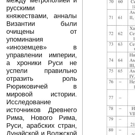
между метрополией и
русскими
княжествами, анналы
Византии были
очищены от
упоминания
«иноземцев» в
управлении империи,
а хроники Руси не
успели правильно
отразить роль
Рюриковичей в
мировой истории.
Исследование
источников Древнего
Рима, Нового Рима,
Руси, арабских стран,
Дунайской и Волжской