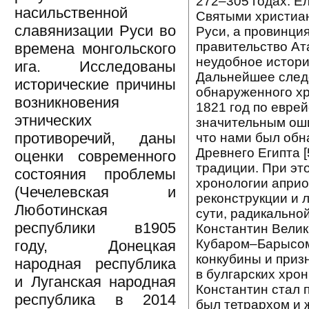
272–305 годах. Е
насильственной
Святыми христианс
славянизации Руси во
Руси, а провинция
правительство Ат
времена монгольского
неудобное истори
ига. Исследованы
Дальнейшее следо
исторические причины
обнаруженного хр
возникновения
1821 год по еврей
этнических
значительным оши
противоречий, даны
что нами был обн
Древнего Египта [
оценки современного
традиции. При эт
состояния проблемы
хронологии априо
(Чечелевская и
реконструкции и л
Люботинская
сути, радикальной
республики в1905
Константин Велик
Кубаром–Барысом 
году, Донецкая
конкубины и при
народная республика
в булгарских хрон
и Луганская народная
Константин стал п
республика в 2014
был тетрархом и 