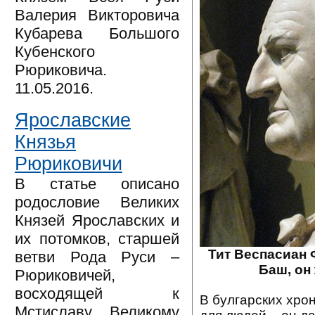
Валерия Викторовича
Кубарева Большого
Кубенского
Рюриковича.
11.05.2016.
Ярославские
Князья
Рюриковичи
В статье описано
родословие Великих
Князей Ярославских и
их потомков, старшей
Тит Веспасиан 
ветви Рода Руси –
Баш, он
Рюриковичей,
восходящей к
В булгарских хро
Мстиславу Великому