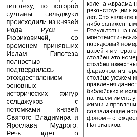
колена Авраама (р
гипотезу, по которой
реконструкции к 
султаны сельджуки
лет. Это явление
происходили из князей
либо заниженными
Рода Руси –
Результаты нашей
монотеистических
Рюриковичей, со
порядковый номер
временем принявших
царей и императо
Ислам. Гипотеза
столбец это номе
полностью
столбец известны
подтвердилась
фараонов, импера
отождествлением
столбце укажем и
правления данног
основных
библейских и исл
исторических фигур
напишем имена уг
сельджуков с
жизни и правлени
потомками князей
совпадающие исто
Святого Владимира и
фоном – отождест
Патриархов.
Ярослава Мудрого.
Речь идет о