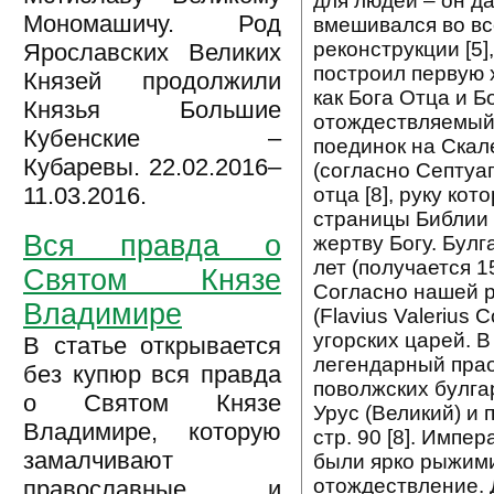
для людей – он да
Мономашичу. Род
вмешивался во вс
реконструкции [5]
Ярославских Великих
построил первую 
Князей продолжили
как Бога Отца и Б
Князья Большие
отождествляемый 
Кубенские –
поединок на Скал
Кубаревы. 22.02.2016–
(согласно Септуаг
11.03.2016.
отца [8], руку ко
страницы Библии 
Вся правда о
жертву Богу. Бул
лет (получается 15
Святом Князе
Согласно нашей р
Владимире
(Flavius Valerius
угорских царей. 
В статье открывается
легендарный прао
без купюр вся правда
поволжских булга
о Святом Князе
Урус (Великий) и 
Владимире, которую
стр. 90 [8]. Импе
замалчивают
были ярко рыжими
отождествление. 
православные и