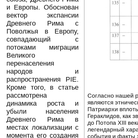
и Европы. Обоснован
вектор экспансии
Древнего Рима с
Поволжья в Европу,
совпадающий с
потоками миграции
Великого
перенаселения
народов и
распространения PIE.
Кроме того, в статье
рассмотрена
Согласно нашей р
являются этничес
динамика роста и
Патриархи вплоть
убыли населения
Гераклидов, как 
Древнего Рима в
до Потопа XIII ве
местах локализации с
легендарный хара
момента его создания
события и факты 