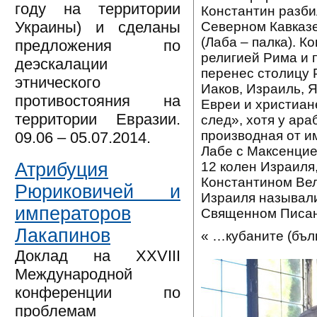
году на территории
Константин разби
Украины) и сделаны
Северном Кавказе
(Лаба – палка). 
предложения по
религией Рима и 
деэскалации
перенес столицу Р
этнического
Иаков, Израиль, Я
противостояния на
Евреи и христиан
территории Евразии.
след», хотя у ара
производная от им
09.06 – 05.07.2014.
Лабе с Максенцие
12 колен Израиля
Атрибуция
Константином Вел
Рюриковичей и
Израиля называли
императоров
Священном Писани
Лакапинов
« …кубаните (бъл
Доклад на XXVIII
Международной
конференции по
проблемам