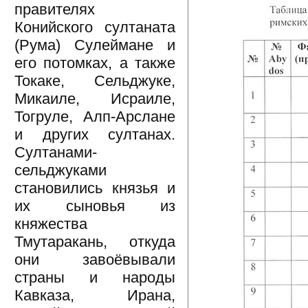
правителях
Конийского султаната
(Рума) Сулеймане и
его потомках, а также
Токаке, Сельджуке,
Микаиле, Исраиле,
Тогруле, Алп-Арслане
и других султанах.
Султанами-
сельджуками
становились князья и
их сыновья из
княжества
Тмутаракань, откуда
они завоёвывали
страны и народы
Кавказа, Ирана,