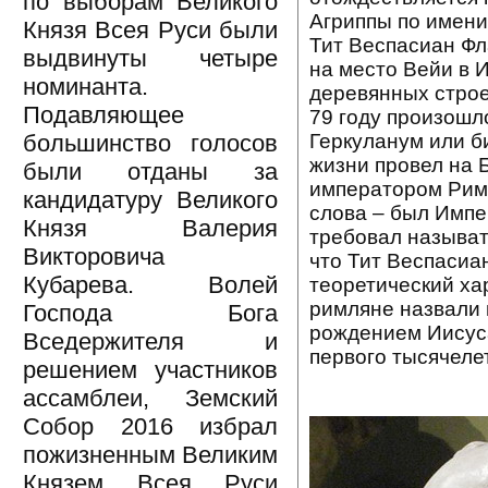
по выборам Великого
Агриппы по имени
Князя Всея Руси были
Тит Веспасиан Ф
выдвинуты четыре
на место Вейи в И
номинанта.
деревянных строе
Подавляющее
79 году произошл
Геркуланум или б
большинство голосов
жизни провел на 
были отданы за
императором Рима
кандидатуру Великого
слова – был Импе
Князя Валерия
требовал называть
Викторовича
что Тит Веспасиа
Кубарева. Волей
теоретический ха
римляне назвали 
Господа Бога
рождением Иисуса
Вседержителя и
первого тысячеле
решением участников
ассамблеи, Земский
Собор 2016 избрал
пожизненным Великим
Князем Всея Руси