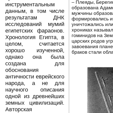
– Плеяды, Береги
инструментальным
образована Адамо
данным, в том числе
мужчины образова
результатам ДНК
формировались из
исследований мумий
уничтожались или
хрониках называл
египетских фараонов.
гоминидов на Зем
Хронология Египта, в
царских родов уг
целом, считается
завоевания плане
хорошо изученной,
браков стали обл
однако она была
создана для
обоснования
античности еврейского
народа, а не для
научного описания
одной из древнейших
земных цивилизаций.
Авторская