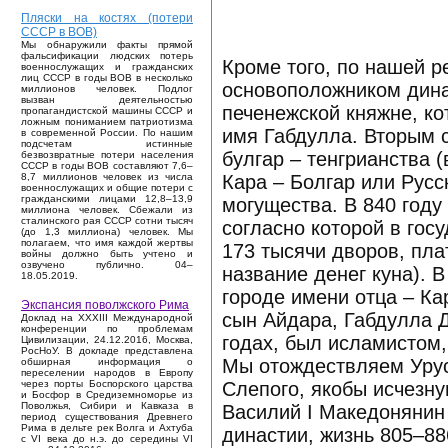
Пляски на костях (потери
СССР в ВОВ)
Мы обнаружили факты прямой
фальсификации людских потерь
Кроме того, по нашей р
военнослужащих и гражданских
лиц СССР в годы ВОВ в несколько
основоположником дина
миллионов человек. Подлог
вызван деятельностью
печенежской княжне, ко
пропагандистской машины СССР и
ложным пониманием патриотизма
имя Габдулла. Вторым с
в современной России. По нашим
подсчетам истинные
булгар – тенгрианства 
безвозвратные потери населения
СССР в годы ВОВ составляют 7,6–
Кара – Болгар или Русс
8,7 миллионов человек из числа
военнослужащих и общие потери с
гражданскими лицами 12,8–13,9
могущества. В 840 году
миллиона человек. Сбежали из
сталинского рая СССР сотни тысяч
согласно которой в гос
(до 1,3 миллиона) человек. Мы
полагаем, что имя каждой жертвы
173 тысячи дворов, пла
войны должно быть учтено и
озвучено публично. 04–
название денег куна). 
18.05.2019.
городе имени отца – Ка
Экспансия поволжского Рима
сын Айдара, Габдулла Д
Доклад на XXXIII Международной
конференции по проблемам
годах, был исламистом,
Цивилизации, 24.12.2016, Москва,
РосНоУ. В докладе представлена
Мы отождествляем Урус
обширная информация о
переселении народов в Европу
Слепого, якобы исчезн
через порты Боспорского царства
и Босфор в Средиземноморье из
Поволжья, Сибири и Кавказа в
Василий I Македонянин (
период существования Древнего
Рима в дельте рек Волга и Ахтуба
династии, жизнь 805–8
с VI века до н.э. до середины VI