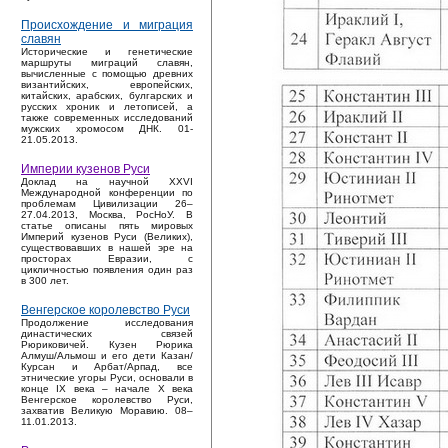
Происхождение и миграция
славян
Исторические и генетические
маршруты миграций славян,
вычисленные с помощью древних
византийских, европейских,
китайских, арабских, булгарских и
русских хроник и летописей, а
также современных исследований
мужских хромосом ДНК. 01-
21.05.2013.
Империи кузенов Руси
Доклад на научной XXVI
Международной конференции по
проблемам Цивилизации 26–
27.04.2013, Москва, РосНоУ. В
статье описаны пять мировых
Империй кузенов Руси (Великих),
существовавших в нашей эре на
просторах Евразии, с
цикличностью появления один раз
в 300 лет.
Венгерское королевство Руси
Продолжение исследования
династических связей
Рюриковичей. Кузен Рюрика
Алмуш/Альмош и его дети Казан/
Курсан и Арбат/Арпад, все
этнические угоры Руси, основали в
конце IX века – начале X века
Венгерское королевство Руси,
захватив Великую Моравию. 08–
11.01.2013.