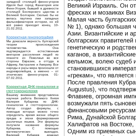
западной столицей финно-угоров
Великий Израиль. Он о
Иделя был город Фанагория или
Финн-Угория, бывший в древности
фресках и мозаиках Виз
столицей Боспорского царства и
Великой Болгарии. Сколько бы не
Малая часть булгарски
вилась паутина лжи западных
фальсификаторов истории, но ей
№ 1), однако большая ч
всё равно приходит конец. 10-
21.02.2011.
Азии. Византийские и а
Корректная геногеография
болгарских правителей 
Мы доказали верность булгарской
теории происхождения
генетическую и родстве
человечества. Она
подтверждается естественным
каганов, а византийски
вектором расселения людей по
планете из Поволжья во все
вельмож, волею судеб 
стороны Евразии, а оттуда в
Африку, Австралию и Америку. Все
становившихся императ
народы и расы мира произошли от
индоевропейцев, а именно – от
«грекам», что являетс
этнических финно-угоров. 01-
07.02.2011.
После правления Кубрата
Корректная ДНК-генеалогия и
Augustus), что подтвер
глоттохронология
Флавиев, огромная импе
Вашему вниманию представлена
научная работа Великого Князя
возмужали пять сынове
Валерия Кубарева по ДНК-
генеалогии и глоттохронологии.
Автор создал формулы, с
финансовыми ресурсами
помощью которых можно точно
определить время жизни общего
Рима, Дунайской Болгар
предка и эпохи формирования
различных языков. Эти формулы
Халифатов на Востоке, 
получили название формулы
Кубарева. С помощью
Одним из приемных сын
математических выкладок,
Валерий Кубарев доказал