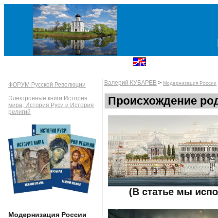
Валерий КУБАРЕВ
>
Модернизация России
ФОРУМ Русской Революции
Происхождение ро
Электронные книги История
мира, История Руси и История
религий
(В статье мы испо
Модернизация России