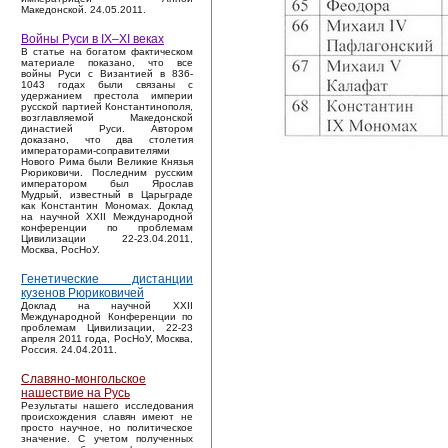
Македонской. 24.05.2011.
Войны Руси в IX–XI веках
В статье на богатом фактическом
материале показано, что все
войны Руси с Византией в 836-
1043 годах были связаны с
удержанием престола империи
русской партией Константинополя,
возглавляемой Македонской
династией Руси. Автором
доказано, что два столетия
императорами-соправителями
Нового Рима были Великие Князья
Рюриковичи. Последним русским
императором был Ярослав
Мудрый, известный в Царьграде
как Константин Мономах. Доклад
на научной XXII Международной
конференции по проблемам
Цивилизации 22-23.04.2011,
Москва, РосНоУ.
Генетические дистанции
кузенов Рюриковичей
Доклад на научной XXII
Международной Конференции по
проблемам Цивилизации, 22-23
апреля 2011 года, РосНоУ, Москва,
Россия. 24.04.2011.
Славяно-монгольское
нашествие на Русь
Результаты нашего исследования
происхождения славян имеют не
просто научное, но политическое
значение. С учетом полученных