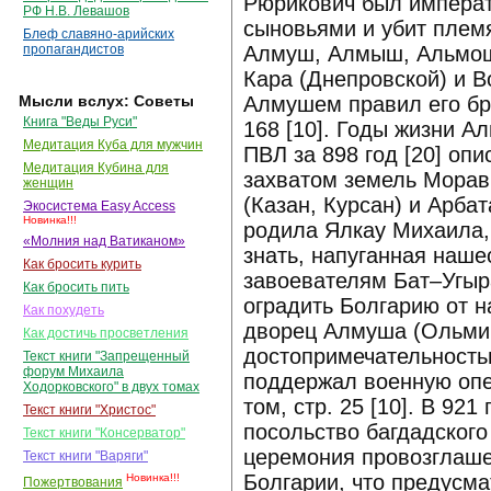
Рюрикович был императ
РФ Н.В. Левашов
сыновьями и убит плем
Блеф славяно-арийских
Алмуш, Алмыш, Альмош 
пропагандистов
Кара (Днепровской) и В
Алмушем правил его брат
Мысли вслух: Советы
Книга "Веды Руси"
168 [10]. Годы жизни А
Медитация Куба для мужчин
ПВЛ за 898 год [20] оп
Медитация Кубина для
захватом земель Морав
женщин
(Казан, Курсан) и Арба
Экосистема Easy Access
Новинка!!!
родила Ялкау Михаила, М
«Молния над Ватиканом»
знать, напуганная наше
Как бросить курить
завоевателям Бат–Угыр
Как бросить пить
оградить Болгарию от н
Как похудеть
дворец Алмуша (Ольмин 
Как достичь просветления
достопримечательностью 
Текст книги "Запрещенный
форум Михаила
поддержал военную опе
Ходорковского" в двух томах
том, стр. 25 [10]. В 9
Текст книги "Христос"
посольство багдадского
Текст книги "Консерватор"
церемония провозглаше
Текст книги "Варяги"
Болгарии, что предусма
Новинка!!!
Пожертвования