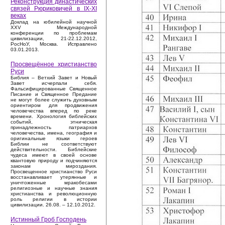
Реконструкция династических
связей Рюриковичей в IX-XI
веках
Доклад на юбилейной научной
XXV Международной
конференции по проблемам
цивилизации, 21-22.12.2012,
РосНоУ, Москва. Исправлено
03.01.2013.
Просвещённое христианство
Руси
Библия – Ветхий Завет и Новый
Завет исчерпали себя.
Фальсифицированные Священное
Писание и Священное Предание
не могут более служить духовным
ориентиром для продвижения
человечества вперед по реке
времени. Хронология библейских
событий, этническая
принадлежность патриархов
человечества, имена, география и
оригинальные языки героев
Библии не соответствуют
действительности. Библейские
чудеса имеют в своей основе
квантовую природу и подчиняются
законам мироздания.
Просвещенное христианство Руси
восстанавливает утерянные и
уничтоженные мракобесами
религиозные и научные знания
христианства и революционную
роль религии в истории
цивилизации. 26.08. – 12.10.2012.
Истинный Гроб Господень