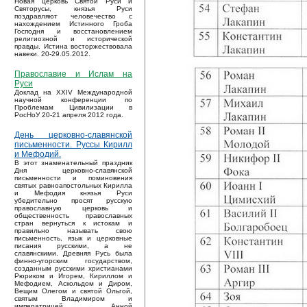
Новая церковь Святой Руси и
Святорусы, князья Руси
поздравляют человечество с
нахождением Истинного Гроба
Господня и восстановлением
религиозной и исторической
правды. Истина восторжествовала
навеки. 20-29.05.2012.
Православие и Ислам на
Руси
Доклад на XXIV Международной
научной конференции по
Проблемам Цивилизации в
РосНоУ 20-21 апреля 2012 года.
День церковно-славянской
письменности. Руссы Кирилл
и Мефодий.
В этот знаменательный праздник
Дня церковно-славянской
письменности и поминовения
святых равноапостольных Кирилла
и Мефодия князья Руси
убедительно просят русскую
православную церковь и
общественность православных
стран вернуться к истокам и
правильно называть свою
письменность, язык и церковные
писания русскими, а не
славянскими. Древняя Русь была
финно-угорским государством,
созданным русскими христианами
Рюриком и Игорем, Кириллом и
Мефодием, Аскольдом и Диром,
Вещим Олегом и святой Ольгой,
святым Владимиром и
императрицей Анной