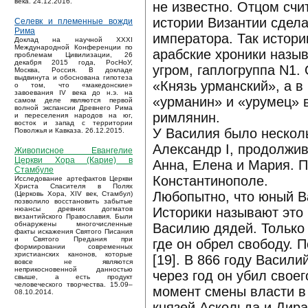
века. 24.12.2016.
не известно. Отцом сч
истории Византии сдела
Селевк и племенные вожди
Рима
императора. Так историк
Доклад на научной XXXI
Международной Конференции по
арабские хроники назы
проблемам Цивилизации, 26
декабря 2015 года, РосНоУ,
угром, гаплогруппа N1.
Москва, Россия. В докладе
выдвинута и обоснована гипотеза
«Князь урманский», а в
о том, что «македонские»
завоевания IV века до н.э. на
«урманин» и «урумец» в
самом деле являются первой
волной экспансии Древнего Рима
римлянин.
и переселения народов на юг,
восток и запад с территории
У Василия было несколь
Поволжья и Кавказа. 26.12.2015.
Александр I, продолжи
Живописное Евангелие
Церкви Хора (Карие) в
Анна, Елена и Мария. 
Стамбуле
Константинополе.
Исследование артефактов Церкви
Христа Спасителя в Полях
Любопытно, что юный Ва
(Церковь Хора, XIV век, Стамбул)
позволило восстановить забытые
Историки называют это
нюансы древних догматов
византийского Православия. Были
обнаружены многочисленные
Василию дядей. Только 
факты искажения Святого Писания
и Святого Предания при
где он обрел свободу. 
формировании современных
христианских канонов, которые
[19]. В 866 году Васил
вовсе не являются
неприкосновенной данностью
через год он убил свое
свыше, а есть продукт
человеческого творчества. 15.09–
момент смены власти в
08.10.2014.
князей Аскольда и Дира