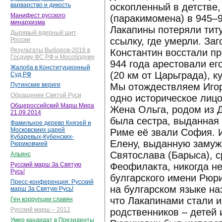
оскопленный в детстве
варварство и дикость
Манифест русского
(паракимомена) в 945–9
минархизма
Лакапины потеряли тит
Дырявый ядерный щит
ссылку, где умерли. Заг
России
Результаты Выборов-2016 в
Константин восстали пр
Госдуму ФС РФ и Мособлдуму
944 года арестовали ег
Жалоба в Конституционный
(20 км от Царьграда), 
Суд РФ
Мы отождествляем Игор
Путинские вериги
Обращение Святой Руси
одно историческое лицо
Общероссийский Марш Мира
Жена Ольга, родом из Д
21.09.2014
была сестра, выданная
Фамильное дерево Князей и
Московскиих царей
Риме её звали София. И
Кубаревых-Кубенских-
Елену, выданную замуж 
Рюриковчией
Святослава (Барыса), с
Альянс
Феофилакта, никогда не
Русский марш За Святую
Русь!
булгарского имени Рюри
Пресс-конференция: Русский
на булгарском языке н
марш За Святую Русь!
что Лакапинами стали и
Ген коррупции славян
Русский марш – 2012
родственников – детей 
Умер кандидат в Президенты