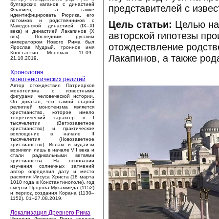
булгарских каганов с династией
представителей с изве
Флавиев, а также
идентифицировать Рюрика, его
потомков и родственников с
Цель статьи:
Целью на
Македонской династией (IX–XI
века) и династией Лакапинов (X
авторской гипотезы пр
век). Последним русским
императором Нового Рима был
отождествление родств
Ярослав Мудрый, тронное имя
Константин Мономах. 11.09–
Лакапинов, а также род
21.10.2019.
Хронология
монотеистических религий
Автор отождествил Патриархов
монотеизма с известными
фигурами человеческой истории.
Он доказал, что самой старой
религией монотеизма является
христианство, которое имело
теоретический характер в I
тысячелетии (Ветхозаветное
христианство) и практическое
воплощение в начале II
тысячелетия (Новозаветное
христианство). Ислам и иудаизм
возникли лишь в начале VII века и
стали радикальными ветвями
христианства. На основании
изучения солнечных затмений
автор определил дату и место
распятия Иисуса Христа (18 марта
1010 года в Константинополе), год
смерти Пророка Мухаммеда (1152)
и период создания Корана (1130–
1152). 01–27.08.2019.
Локализация Древнего Рима
История Древнего Рима хорошо