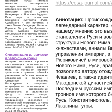
принявших Ислам. Гипотеза
https://eesa-journal.co
полностью подтвердилась
отождествлением основных
исторических фигур сельджуков с
потомками князей Святого
Владимира и Ярослава Мудрого.
Речь идет о правителях
Аннотация:
Происхожде
Конийского султаната (Рума)
Сулеймане и его потомках, а
легендарный характер,
также Токаке, Сельджуке, Микаиле,
Исраиле, Тогруле, Алп-Арслане и
нашему мнению это выз
других султанах. Султанами-
сельджуками становились князья и
становления Руси и во
их сыновья из княжества
Тмутаракань, откуда они
структуры Нового Рима
завоёвывали страны и народы
Кавказа, Ирана, Малой и Средней
княжествами, анналы В
Азии. 24.05–12.06.2023.
управлении империи, а 
Синхронизация исторических
и религиозных хроник
Рюриковичей в мировой
Автором выполнена корректная
Нового Рима, Руси, ара
синхронизация исторических и
религиозных хроник древнего
мира на основании короткой
позволило автору отожд
хронологии и привязки событий к
уникальным небесным явлениям,
Флавиев, а также идент
отраженным в анналах и
Священных писаниях.
Македонской династией 
Расхождения в датировках,
географических локализациях и
Последним русским им
этническом происхождении
исторических и религиозных
тронное имя которого 
фигур, по мнению автора,
происходят из-за ошибочной
Русь, Константинополь
традиционной хронологии и
исторической географии, а также
Лакапины, угры.
сознательной подгонки явлений и
событий к устоявшейся парадигме.
20.04–25.05.2020.