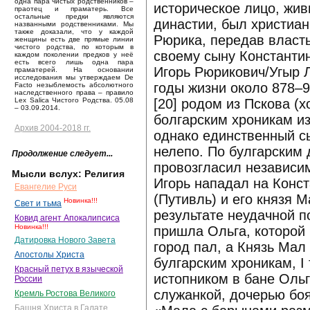
одна пара чистых родственников –
историческое лицо, жив
праотец и праматерь. Все
остальные предки являются
династии, был христиан
названными родственниками. Мы
также доказали, что у каждой
Рюрика, передав власт
женщины есть две прямые линии
чистого родства, по которым в
своему сыну Константин
каждом поколении предков у неё
есть всего лишь одна пара
Игорь Рюрикович/Угыр Л
праматерей. На основании
исследования мы утверждаем De
годы жизни около 878–9
Facto незыблемость абсолютного
наследственного права – правило
[20] родом из Пскова (х
Lex Salica Чистого Родства. 05.08
– 03.09.2014.
болгарским хроникам из
Архив 2004-2018 гг.
однако единственный сы
нелепо. По булгарским д
Продолжение следует...
провозгласил независим
Мысли вслух: Религия
Игорь нападал на Конст
Евангелие Руси
(Путивль) и его князя М
Новинка!!!
Свет и тьма
результате неудачной п
Ковид агент Апокалипсиса
Новинка!!!
пришла Ольга, которой 
Датировка Нового Завета
город пал, а Князь Мал
Апостолы Христа
булгарским хроникам, I 
Красный петух в языческой
истопником в бане Ольг
России
служанкой, дочерью боя
Кремль Ростова Великого
Башня Христа в Галате