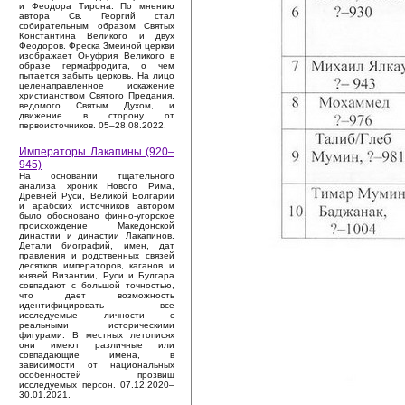
и Феодора Тирона. По мнению
автора Св. Георгий стал
собирательным образом Святых
Константина Великого и двух
Феодоров. Фреска Змеиной церкви
изображает Онуфрия Великого в
образе гермафродита, о чем
пытается забыть церковь. На лицо
целенаправленное искажение
христианством Святого Предания,
ведомого Святым Духом, и
движение в сторону от
первоисточников. 05–28.08.2022.
Императоры Лакапины (920–
945)
На основании тщательного
анализа хроник Нового Рима,
Древней Руси, Великой Болгарии
и арабских источников автором
было обосновано финно-угорское
происхождение Македонской
династии и династии Лакапинов.
Детали биографий, имен, дат
правления и родственных связей
десятков императоров, каганов и
князей Византии, Руси и Булгара
совпадают с большой точностью,
что дает возможность
идентифицировать все
исследуемые личности с
реальными историческими
фигурами. В местных летописях
они имеют различные или
совпадающие имена, в
зависимости от национальных
особенностей прозвищ
исследуемых персон. 07.12.2020–
30.01.2021.