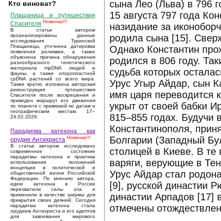
сына Лео (Льва) в 796 
Кто виноват?
15 августа 797 года Ко
Плащаница и путешествия
Новинка!!!
Спасителя
назидание за иконоборч
В статье автором
родила сына [15]. Свер
проанализированы данные
исследования Туринской
Плащаницы, уточнена датировка
Однако Константин прож
появления реликвии, а также
объяснена причина обнаружения
родился в 806 году. Та
разнообразного генетического
материала mpDNA людей и
судьба которых осталас
фауны, а также хлоропластной
cpDNA растений со всего мира.
Урус Угыр Айдар, сын Ка
Также кратко изложена авторская
реконструкция путешествия
имя царя переводится к
Спасителя после воскрешения и
приведен маршрут его движения
укрыт от своей бабки И
по планете с привязкой по датам и
географическим местам. 17–
815–855 годах. Будучи 
24.02.2026.
Константинополя, приня
Парадигма катехона как
Болгарии (Западный Бул
Новинка!!!
орудие Антихриста
В статье автором исследовано
столицей в Киеве. В те
современное состояние
парадигмы катехона и практика
варяги, верующие в Тен
использования положений
концепции в политической и
Урус Айдар стал родон
общественной жизни Российской
Федерации. По мнению автора,
[9], русской династии 
идею катехона в России
перехватили силы зла и
династии Арпадов [17] 
применили в качестве ширмы для
прикрытия своих деяний. Сегодня
отмечены отождествлен
парадигма катехона стала
орудием Антихриста и его адептов
для завоевания мирового