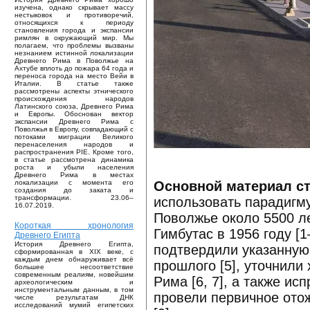
изучена, однако скрывает массу
нестыковок и противоречий,
относящихся к периоду
становления города и экспансии
римлян в окружающий мир. Мы
полагаем, что проблемы вызваны
незнанием истинной локализации
Древнего Рима в Поволжье на
Ахтубе вплоть до пожара 64 года и
переноса города на место Вейи в
Италии. В статье также
рассмотрены аспекты этнического
происхождения народов
Латинского союза, Древнего Рима
и Европы. Обоснован вектор
экспансии Древнего Рима с
Поволжья в Европу, совпадающий с
потоками миграции Великого
перенаселения народов и
распространения PIE. Кроме того,
в статье рассмотрена динамика
роста и убыли населения
Древнего Рима в местах
Основной материал ст
локализации с момента его
создания до заката и
трансформации. 23.06–
использовать парадигм
16.07.2019.
Поволжье около 5500 л
Короткая хронология
Гимбутас в 1956 году [
Древнего Египта
История Древнего Египта,
подтвердили указанную 
сформированная в XIX веке, с
каждым днем обнаруживает всё
прошлого [5], уточнили
большее несоответствие
современным реалиям, новейшим
Рима [6, 7], а также ис
археологическим и
инструментальным данным, в том
провели первичное ото
числе результатам ДНК
исследований мумий египетских