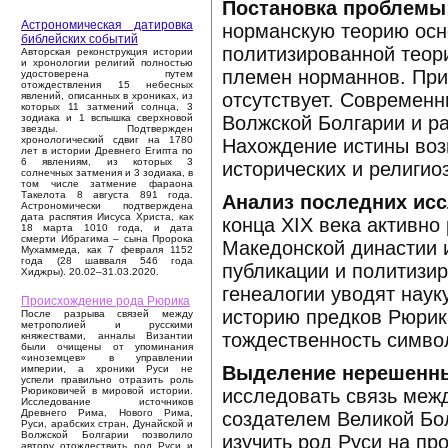
Постановка проблемы
Астрономическая датировка
норманскую теорию осн
библейских событий
политизированной теори
Авторская реконструкция истории
и хронологии религий полностью
племен норманнов. При
удостоверена путем
отождествления 15 небесных
отсутствует. Современ
явлений, описанных в хрониках, из
которых 11 затмений солнца, 3
Волжской Болгарии и р
зодиака и 1 вспышка сверхновой
звезды. Подтвержден
хронологический сдвиг на 1780
Нахождение истины воз
лет в истории Древнего Египта по
6 явлениям, из которых 3
исторических и религио
солнечных затмения и 3 зодиака, в
том числе затмение фараона
Такелота 8 августа 891 года.
Анализ последних исс
Астрономически подтверждена
дата распятия Иисуса Христа, как
конца XIX века активн
18 марта 1010 года, и дата
смерти Ибрагима – сына Пророка
Македонской династии и
Мухаммеда, как 7 февраля 1152
года (28 шавваля 546 года
публикации и политизи
Хиджры). 20.02–31.03.2020.
генеалогии уводят наук
Происхождение рода Рюрика
историю предков Рюрик
После разрыва связей между
метрополией и русскими
тождественность символ
княжествами, анналы Византии
были очищены от упоминания
«иноземцев» в управлении
Выделение нерешенны
империи, а хроники Руси не
успели правильно отразить роль
исследовать связь межд
Рюриковичей в мировой истории.
Исследование источников
Древнего Рима, Нового Рима,
создателем Великой Бо
Руси, арабских стран, Дунайской и
Волжской Болгарии позволило
изучить род Руси на пр
автору отождествить род Руси и