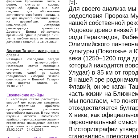
[9].
фараонов. Хронология Египта, в
целом, считается хорошо
Для своего анализа мы 
изученной, однако она была
создана для обоснования
родословия Пророка Мух
античности еврейского народа, а
не для научного описания одной
нашей собственной реко
из древнейших земных
цивилизаций. Авторская
Родовое древо князей 
реконструкция хронологии
Древнего Египта обнаружила
временной сдвиг в размере 1780
рода Гераклидов, Фабие
лет в глубину веков от истинных
датировок событий. 1-16.06.2019.
Олимпийского пантеона 
культуры (Поволжье и 
Великая Татария или царство
славян
века (1250–1200 года д
Разгадана очередная загадка
мировой историографии.
который находится вовс
Настоящая статья посвящена
истории и современному
Улудаг) в 35 км от горо
состоянию одной из самых
грандиозных империй земной
В нашей эре родоначал
цивилизации – Великой Татарии
или царства славян. 04–
Флавий, он же каган Та
19.09.2017.
часть жизни на Ближнем
Европейские арийцы
Мы полагаем, что понят
В настоящей статье рассмотрен
широкий круг вопросов, связанных
с вероятным арийским
отождествляется булга
происхождением различных
европейских народов. В том числе
X веке, как официально
изучены аспекты возможного
арийского происхождения славян и
первоначальный смысл 
перспективы нахождения особого
пути оными в окружающем мире.
В историографии утвер
25.02.2017 – 24.03.2017.
становились представи