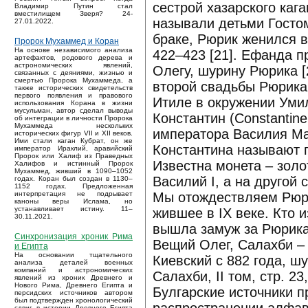
сестрой хазарского каг
Владимир Путин стал
вместилищем Зверя? 24-
называли детьми Гостом
27.01.2022.
браке, Рюрик женился в
Пророк Мухаммед и Коран
На основе независимого анализа
422–423 [21]. Ефанда 
артефактов, родового дерева и
астрономических явлений,
Олегу, шурину Рюрика [
связанных с деяниями, жизнью и
смертью Пророка Мухаммеда, а
второй свадьбы Рюрика,
также исторических свидетельств
первого появления и правового
Итиле в окружении Уми
использования Корана в жизни
мусульман, автор сделал выводы
Константин (Constantine
об интеграции в личности Пророка
Мухаммеда нескольких
императора Василия Ма
исторических фигур VII и XII веков.
Ими стали каган Кубрат, он же
Константина называют 
император Ираклий, аравийский
Пророк или Халиф из Праведных
Известна монета – золо
Халифов и истинный Пророк
Мухаммед, живший в 1090–1052
Василий I, а на другой 
годах. Коран был создан в 1130–
1152 годах. Предложенная
Мы отождествляем Рюри
интерпретация не подрывает
каноны веры Ислама, но
устанавливает истину. 11–
жившее в IX веке. Кто 
30.11.2021.
вышла замуж за Рюрика
Синхронизация хроник Рима
Вещий Олег, Салахби – 
и Египта
На основании тщательного
Киевский с 882 года, ш
анализа деталей военных
компаний и астрономических
Салахби, II том, стр. 23
явлений из хроник Древнего и
Нового Рима, Древнего Египта и
Булгарские источники 
персидских источников автором
был подтвержден хронологический
сдвиг в истории Древнего Египта