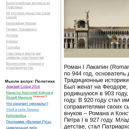
Капитолийская волчица из
Поволжья
69 потомок династии Царя
Царей
Биография Марии
Гермес Трисмегист
Аттила
Кубара
Голгофа
Свастика и масти как
символы христианства
Вознесение, успение и
Роман I Лакапин (Roman
отшельничество
по 944 год, основатель
Традиционные историки
Мысли вслух: Политика
Был женат на Феодоре, 
Земский Собор 2016
родившуюся в 903 году,
Нацисты Анатолий Клёсов и
Новинка!!!
Йозеф Менгеле
году. В 920 году стал 
Что означает «москаль»?
соправителями своих с
Убей в себе Ленина
внуков – Романа и Конс
Кибервойна
Петра I в 927 году. Мл
Программа «Великая Русь»
детстве, стал Патриарх
Цивилизация либо