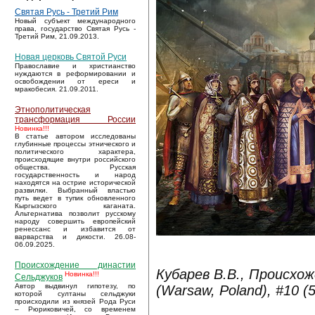
Святая Русь - Третий Рим
Новый субъект международного
права, государство Святая Русь -
Третий Рим, 21.09.2013.
Новая церковь Святой Руси
Православие и христианство
нуждаются в реформировании и
освобождении от ереси и
мракобесия. 21.09.2011.
Этнополитическая
трансформация России
Новинка!!!
В статье автором исследованы
глубинные процессы этнического и
политического характера,
происходящие внутри российского
общества. Русская
государственность и народ
находятся на острие исторической
развилки. Выбранный властью
путь ведет в тупик обновленного
Кыргызского каганата.
Альтернатива позволит русскому
народу совершить европейский
ренессанс и избавится от
варварства и дикости. 26.08-
06.09.2025.
Происхождение династии
Кубарев В.В., Происхожд
Новинка!!!
Сельджуков
Автор выдвинул гипотезу, по
(Warsaw, Poland), #10 (
которой султаны сельджуки
происходили из князей Рода Руси
– Рюриковичей, со временем