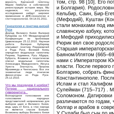
том, стр. 98 [10]. Его
верность Курганной гипотезы
Марии Гимбутас и собственной
и Болгария). Родословн
реконструкции истории мира. Мы
надеемся, что результаты
Кельбир, Саин, Бир-Еге
исследования найдут широкое
применение в ДНК-генеалогии и
(Мефодий), Куштан (Кон
глоттохронологии. 04-14.01.2011.
стали монахами под им
Генеалогия и генетика князей
Руси
славянскую азбуку, кот
Доклад Великого Князя Валерия
и Мефодий приходились
Кубарева на XXI Международной
Конференции по проблемам
Рюрик вел свое родосло
Цивилизации 25.12.2010. Научная
работа Валерия Кубарева
описывает генетику Рюриковичей
Старшая императорская
и Рода Руси. Великий Князь
определил модальные гаплотипы
Баяном/Илятом (665–690
Рюрика, Гедимина, Русь Айдара,
Кубрата, Флавиев и теоретически
нами с Императором Юс
описал модальные гаплотипы
Александра Македонского, Иисуса
власти. После первого
Христа Златоуста, Пророка
Мухаммеда и Чингисхана. Все эти
Болгарию, собрать фина
знаменитые люди этнически
финно-угоры из Рода Руси.
Константинополе. Посл
25.12.2010.
Ислам и стал Халифом
Что мы празднуем 4 ноября?
Сулейман (715–717) . 
Потерю национального
суверенитета...
Соломоном. Датировки 
Bсенародное голосование или
голосование народных
различаются по годам, 
представителей неприемлемо для
выборов царя и Великого Князя,
болгар и арабов в совр
ведь царь от Бога, а глас народа
не является гласом Божьим.
У Сулаби был сын по им
Возможны выборы Великого Князя