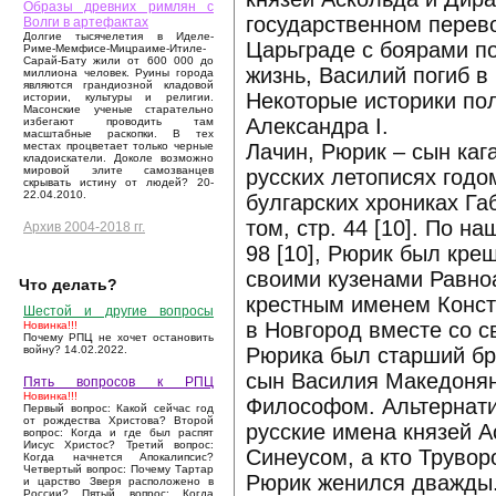
Образы древних римлян с
государственном перево
Волги в артефактах
Долгие тысячелетия в Иделе-
Царьграде с боярами п
Риме-Мемфисе-Мицраиме-Итиле-
Сарай-Бату жили от 600 000 до
жизнь, Василий погиб в 
миллиона человек. Руины города
являются грандиозной кладовой
Некоторые историки пол
истории, культуры и религии.
Масонские ученые старательно
Александра I.
избегают проводить там
масштабные раскопки. В тех
Лачин, Рюрик – сын каг
местах процветает только черные
кладоискатели. Доколе возможно
мировой элите самозванцев
русских летописях годом
скрывать истину от людей? 20-
22.04.2010.
булгарских хрониках Га
том, стр. 44 [10]. По н
Архив 2004-2018 гг.
98 [10], Рюрик был крещ
своими кузенами Равн
Что делать?
крестным именем Конста
Шестой и другие вопросы
в Новгород вместе со с
Новинка!!!
Почему РПЦ не хочет остановить
Рюрика был старший бр
войну? 14.02.2022.
сын Василия Македонян
Пять вопросов к РПЦ
Новинка!!!
Философом. Альтернати
Первый вопрос: Какой сейчас год
от рождества Христова? Второй
русские имена князей А
вопрос: Когда и где был распят
Иисус Христос? Третий вопрос:
Синеусом, а кто Трувор
Когда начнется Апокалипсис?
Четвертый вопрос: Почему Тартар
Рюрик женился дважды. 
и царство Зверя расположено в
России? Пятый вопрос: Когда