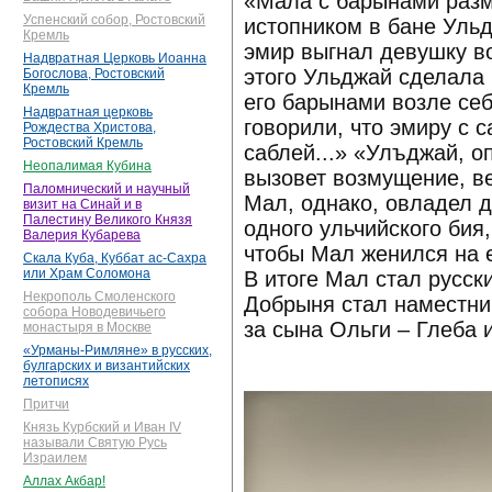
«Мала с барынами разм
Успенский собор, Ростовский
истопником в бане Ульд
Кремль
эмир выгнал девушку в
Надвратная Церковь Иоанна
этого Ульджай сделала
Богослова, Ростовский
Кремль
его барынами возле се
Надвратная церковь
говорили, что эмиру с с
Рождества Христова,
Ростовский Кремль
саблей...» «Улъджай, оп
Неопалимая Кубина
вызовет возмущение, ве
Паломнический и научный
Мал, однако, овладел 
визит на Синай и в
Палестину Великого Князя
одного ульчийского бия
Валерия Кубарева
чтобы Мал женился на 
Скала Куба, Куббат ас-Сахра
или Храм Соломона
В итоге Мал стал русск
Некрополь Смоленского
Добрыня стал наместни
собора Новодевичьего
за сына Ольги – Глеба 
монастыря в Москве
«Урманы-Римляне» в русских,
булгарских и византийских
летописях
Притчи
Князь Курбский и Иван IV
называли Святую Русь
Израилем
Аллах Акбар!