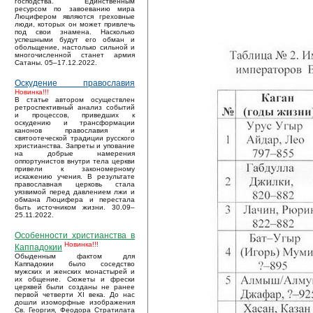
господства. Единственным
ресурсом по завоеванию мира
Люцифером являются греховные
люди, которых он может привлечь
под свои знамена. Насколько
успешными будут его обман и
обольщение, настолько сильной и
многочисленной станет армия
Сатаны. 05–17.12.2022.
Оскудение православия
Новинка!!!
В статье автором осуществлен
ретроспективный анализ событий
и процессов, приведших к
оскудению и трансформации
канонов православия и
святоотеческой традиции русского
христианства. Запреты и упование
на добрые намерения
оппортунистов внутри тела церкви
привели к закономерному
искажению учения. В результате
православная церковь стала
уязвимой перед давлением лжи и
обмана Люцифера и перестала
быть источником жизни. 30.09–
25.11.2022.
Особенности христианства в
Новинка!!!
Каппадокии
Обыденным фактом для
Каппадокии было соседство
мужских и женских монастырей и
их общение. Сюжеты и фрески
церквей были созданы не ранее
первой четверти XI века. До нас
дошли изоморфные изображения
Св. Георгия, Феодора Стратилата