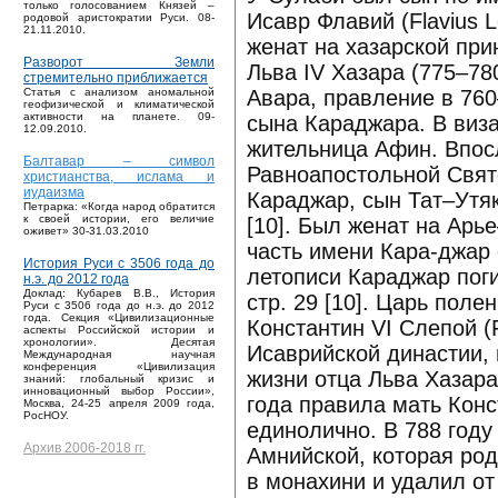
только голосованием Князей –
Исавр Флавий (Flavius L
родовой аристократии Руси. 08-
21.11.2010.
женат на хазарской при
Разворот Земли
Льва IV Хазара (775–78
стремительно приближается
Авара, правление в 760
Статья с анализом аномальной
геофизической и климатической
активности на планете. 09-
сына Караджара. В виза
12.09.2010.
жительница Афин. Впос
Балтавар – символ
Равноапостольной Свят
христианства, ислама и
иудаизма
Караджар, сын Тат–Утяка
Петрарка: «Когда народ обратится
к своей истории, его величие
[10]. Был женат на Арь
оживет» 30-31.03.2010
часть имени Кара-джар 
История Руси с 3506 года до
летописи Караджар поги
н.э. до 2012 года
Доклад: Кубарев В.В., История
стр. 29 [10]. Царь пол
Руси с 3506 года до н.э. до 2012
года. Секция «Цивилизационные
Константин VI Слепой (F
аспекты Российской истории и
хронологии». Десятая
Исаврийской династии, 
Международная научная
конференция «Цивилизация
жизни отца Льва Хазара
знаний: глобальный кризис и
инновационный выбор России»,
года правила мать Конс
Москва, 24-25 апреля 2009 года,
РосНОУ.
единолично. В 788 году
Архив 2006-2018 гг.
Амнийской, которая род
в монахини и удалил от