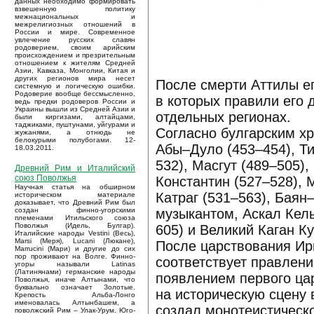
данных необходимо формировать
взвешенную политику
межнациональных и
межрелигиозных отношений в
России и мире. Современное
увлечение русских славян
родоверием, своим арийским
происхождением и презрительным
отношением к жителям Средней
Азии, Кавказа, Монголии, Китая и
других регионов мира несет
После смерти Аттилы е
системную и логическую ошибки.
Родоверие вообще бессмысленно,
в которых правили его 
ведь предки родоверов России и
Украины вышли из Средней Азии и
отдельных регионах.
были киргизами, алтайцами,
таджиками, пуштунами, уйгурами и
Согласно булгарским хро
жужанями, а отнюдь не
белокурыми полубогами. 12-
Абы–Дуло (453–454), Ти
18.03.2011.
532), Масгут (489–505),
Древний Рим и Италийский
союз Поволжья
Константин (527–528), М
Научная статья на обширном
Катраг (531–563), Баян
историческом материале
доказывает, что Древний Рим был
музыкантом, Аскал Кель
создан финно-угорскими
племенами Итильского союза
Поволжья (Идель, Булгар).
605) и Великий Каган Ку
Италийские народы Vestini (Весь),
Marsi (Меря), Lucani (Люкане),
После царствования Ирн
Marrucini (Мари) и другие до сих
пор проживают на Волге. Финно-
соответствует правлени
угоры называли Latinas
(Латинянами) германские народы
появлением первого ца
Поволжья, иначе Алтынами, что
буквально означает Золотые.
на историческую сцену в
Крепость Альба-Лонго
именовалась Алтынбашем, а
создал монотеистическ
поволжский Рим – Улак-Урум. Юго-