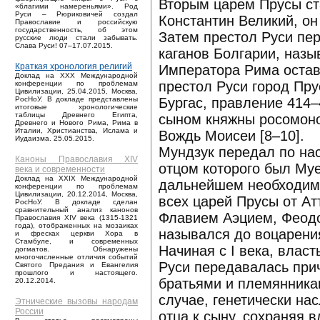
Вторым царем Прусы ст
«благими намереньями». Род
Руси – Рюриковичей создал
Константин Великий, он
Православие и российскую
государственность, об этом
Затем престол Руси пе
русские люди стали забывать.
Слава Руси! 07–17.07.2015.
каганов Болгарии, наз
Краткая хронология религий
Императора Рима остав
Доклад на XXX Международной
престол Руси город Пру
конференции по проблемам
Цивилизации, 25.04.2015, Москва,
Бургас, правление 414–4
РосНоУ. В докладе представлены
итоговые хронологические
таблицы Древнего Египта,
сыном княжны росомонов
Древнего и Нового Рима, Рима в
Италии, Христианства, Ислама и
Вождь Моисеи [8–10].
Иудаизма. 25.05.2015.
Мундзук передал по на
Каноны Православия XIV
отцом которого был Муен
века и современности
Доклад на XXIX Международной
дальнейшем необходимо
конференции по проблемам
Цивилизации, 20.12.2014, Москва,
всех царей Прусы от Ат
РосНоУ. В докладе сделан
сравнительный анализ канонов
Флавием Аэцием, Феодо
Православия XIV века (1315-1321
года), отображенных на мозаиках
назывался до воцарения
и фресках церкви Хора в
Стамбуле, и современных
Начиная с I века, влас
догматов. Обнаружены
многочисленные отличия событий
Руси передавалась при
Святого Предания и Евангелия
прошлого и настоящего.
братьями и племянника
20.12.2014.
случае, генетически на
Этнические вызовы народам
России
отца к сыну, сохраняя в