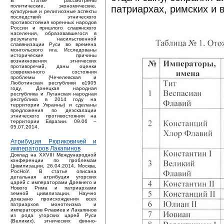
В статье рассмотрены
политические, экономические,
патриархах, римских и 
культурные и религиозные аспекты
последствий этнического
противостояния коренных народов
России и пришлого славянского
населения, образовавшегося в
результате насильственной
славянизации Руси во времена
монгольского ига. Исследованы
исторические причины
возникновения этнических
противоречий, даны оценки
современного состояния
проблемы (Чечелевская и
Люботинская республики в1905
году, Донецкая народная
республика и Луганская народная
республика в 2014 году на
территории Украины) и сделаны
предложения по деэскалации
этнического противостояния на
территории Евразии. 09.06 –
05.07.2014.
Атрибуция Рюриковичей и
императоров Лакапинов
Доклад на XXVIII Международной
конференции по проблемам
Цивилизации, 26.04.2014, Москва,
РосНоУ. В статье описана
детальная атрибуция угорских
царей с императорами Древнего и
Нового Рима и патриархами
земной цивилизации. Научно
доказано происхождения всех
патриархов монотеизма и
императоров Флавиев и Лакапинов
из рода угорских царей Руси
(Великих), этнических финно-