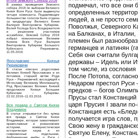
Итоги Земского Собора 2016
подмечал, что все они
В рамках проведения Земского
собора 2016 по выборам Великого
определенных территор
Князя Всея Руси были выдвинуты
четыре номинанта. Подавляющее
людей, а не просто се
большинство голосов были отданы
за кандидатуру Великого Князя
Поволжья, Северного Ка
Валерия Викторовича Кубарева.
Волей Господа Бога Вседержителя
и решением участников
на Балканах, в Италии,
ассамблеи, Земский Собор 2016
избрал пожизненным Великим
племен был разнообразе
Князем Всея Руси Валерия
Викторовича Кубарева Большого
германцев и латинян (га
Кубенского Рюриковича.
11.05.2016.
Себя они считали булг
державы – Идель или И
Ярославские Князья
Рюриковичи
том числе, из сословия
В статье описано родословие
Великих Князей Ярославских и их
После Потопа, согласно
потомков, старшей ветви Рода
Руси – Рюриковичей, восходящей к
Недаром престол Руси 
Мстиславу Великому Мономашичу.
Род Ярославских Великих Князей
предков – богов Олимпи
продолжили Князья Большие
Кубенские – Кубаревы.
Прусы стал Констанций Х
22.02.2016–11.03.2016.
царя Прусия I звали по
Вся правда о Святом Князе
Владимире
Констанция есть «Бледн
В статье открывается без купюр
получается игра слов, 
вся правда о Святом Князе
Владимире, которую замалчивают
православные и романовские
Свою жену в гражданск
историки, коммунистическая
историческая наука и их
Святую Елену, Констанц
современные подельники,
фабрикующие мифы о Руси с