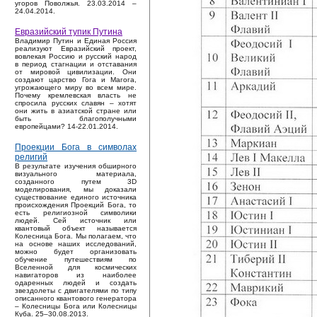
угоров Поволжья. 23.03.2014 –
24.04.2014.
Евразийский тупик Путина
Владимир Путин и Единая Россия
реализуют Евразийский проект,
вовлекая Россию и русский народ
в период стагнации и отставания
от мировой цивилизации. Они
создают царство Гога и Магога,
угрожающего миру во всем мире.
Почему кремлевская власть не
спросила русских славян – хотят
они жить в азиатской стране или
быть благополучными
европейцами? 14-22.01.2014.
Проекции Бога в символах
религий
В результате изучения обширного
визуального материала,
созданного путем 3D
моделирования, мы доказали
существование единого источника
происхождения Проекций Бога, то
есть религиозной символики
людей. Сей источник или
квантовый объект называется
Колесница Бога. Мы полагаем, что
на основе наших исследований,
можно будет организовать
обучение путешествиям по
Вселенной для космических
навигаторов из наиболее
одаренных людей и создать
звездолеты с двигателями по типу
описанного квантового генератора
– Колесницы Бога или Колесницы
Куба. 25–30.08.2013.