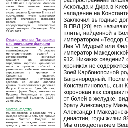
распространении алфав
на 1780 лет в прошлое. Автором
Аскольда и Дира в Киев
также был выявлен комплот
историков по сокрытию
нападение на Константи
существования Древнего Египта в I
тысячелетии путем маскировки
Заключил выгодные дого
деяний египетских фараонов
Нового Царства за
В ПВЛ [20] его называю
несуществующей активностью
царей империи Сасанидов. 06–
плиты, найденной в Бол
29.03.2021.
императором «Теодор Ол
Отождествление Патриархов
с историческими фигурами
Лев VI Мудрый или Филос
Автором выполнена корректная
идентификация Патриархов
император Македонской
монотеистических религий с
историческими фигурами
912. Никаких сведений 
прошлого на основании
парадигмы короткой хронологии
хрониках не содержится
мира и привязки событий к
уникальным небесным явлениям,
Зоей Карбонопсиной ро
отраженным в хрониках и
Священных писаниях.
Багрянородный. После н
Идентификация Патриархов
сделана на основе анализа
Константинополь, сын К
данных генеалогических деревьев
Иисуса Христа от Луки, Матфея,
коронован как соправит
мозаик Церкви Хора, генеалогии
Пророка Мухаммеда и списков
от болей в желудке, в
царей Великой Болгарии. 21.07–
27.08.2020.
брату Александру Маке
Чистое Родство
Александр I Македонски
Мы обнаружили и доказали, что у
каждого мужчины есть две прямые
династии, годы жизни 8
линии Чистого Родства, по
которым в каждом поколении
Мы отождествляем Веще
предков у него есть всего лишь