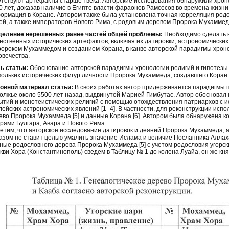
утствуют артефакты старше I века. Авторские исследования обнаружили хроно
0 лет, доказав наличие в Египте власти фараонов Рамсесов во времена жизни
ормация в Коране. Автором также была установлена точная корреляция родов
ей, а также императоров Нового Рима, с родовым деревом Пророка Мухаммед
еление нерешенных ранее частей общей проблемы:
Необходимо сделать 
ественных исторических артефактов, включая их датировки, астрономических
ророком Мухаммедом и созданием Корана, в канве авторской парадигмы хрон
овечества.
ь статьи:
Обоснование авторской парадигмы хронологии религий и гипотезы
кольких исторических фигур личности Пророка Мухаммеда, создавшего Коран в
овной материал статьи:
В своих работах автор придерживается парадигмы 
олжье около 5500 лет назад, выдвинутой Марией Гимбутас. Автор обосновал 
ытий и монотеистических религий с помощью отождествления патриархов с и
лейских астрономических явлений [1–4]. В частности, для реконструкции исп
ево Пророка Мухаммеда [5] и данные Корана [6]. Автором была обнаружена 
арями Булгара, Авара и Нового Рима.
етим, что авторское исследование датировок и деяний Пророка Мухаммеда, а
азом не ставит целью умалить значение Ислама и величие Посланника Аллах
ные родословного дерева Пророка Мухаммеда [5] с учетом родословия угорски
кви Хора (Константинополь) сведем в Таблицу № 1 до колена Луайа, он же кн