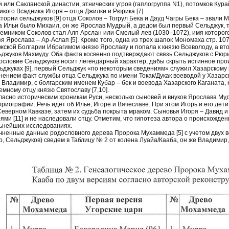
и или Сакланской династии, этнических угров (гаплогруппа N1), потомков Кур
икого Всадника Игоря – отца Джилки и Рюрика [7].
стории сельджуков [9] отца Соколов – Тогрул Бека и Дауд Чагры Бека – звали 
а Ильи было Михаил, он же Ярослав Мудрый, а дедом был первый Сельджук, т
емником Соколов стал Алп Арслан или Смелый лев (1030–1072), имя которого
зя Ярослава – Ар-Аслап [5]. Кроме того, одна из трех шапок Мономаха стр. 1
жской Болгарии Ибрагимом князю Ярославу и попала к князю Всеволоду, а вт
ьджуков Махмуду. Оба факта косвенно подтверждают связь Сельджуков с Рюр
ословие Сельджуков носит легендарный характер, дабы скрыть истинное про
ьджуках [9], первый Сельджук «по некоторым сведениям» служил Хазарскому к
нением факт службы отца Сельджука по имени Токак/Дукак воеводой у Хазарс
 Владимир, с болгарским именем Кубар – бек и воевода Хазарского Каганата,
емному отцу князю Святославу [7,10].
ласно историческим хроникам Руси, несколько сыновей и внуков Ярослава Муд
ориографии. Речь идет об Илье, Игоре и Вячеславе. При этом Игорь и его дет
Северном Кавказе, затем их судьба покрыта мраком. Сыновья Игоря – Давид 
оями [11] и не наследовали отцу. Отметим, что гипотеза автора о происхожде
ьнейших исследованиях.
чненные данные родословного дерева Пророка Мухаммеда [5] с учетом двух ве
р, Сельджуков) сведем в Таблицу № 2 от колена Луайа/Кааба, он же Владимир