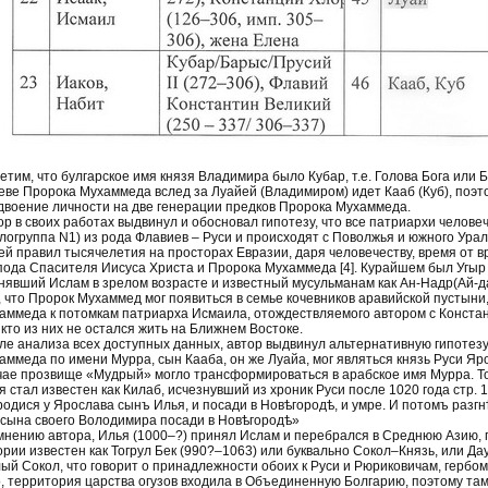
етим, что булгарское имя князя Владимира было Кубар, т.е. Голова Бога или Бог
еве Пророка Мухаммеда вслед за Луайей (Владимиром) идет Кааб (Куб), поэто
двоение личности на две генерации предков Пророка Мухаммеда.
ор в своих работах выдвинул и обосновал гипотезу, что все патриархи челове
плогруппа N1) из рода Флавиев – Руси и происходят с Поволжья и южного Урала
ей правил тысячелетия на просторах Евразии, даря человечеству, время от в
пода Спасителя Иисуса Христа и Пророка Мухаммеда [4]. Курайшем был Угыр 
нявший Ислам в зрелом возрасте и известный мусульманам как Ан-Надр(Ай-д
, что Пророк Мухаммед мог появиться в семье кочевников аравийской пустыни
аммеда к потомкам патриарха Исмаила, отождествляемого автором с Констан
икто из них не остался жить на Ближнем Востоке.
ле анализа всех доступных данных, автор выдвинул альтернативную гипотезу
аммеда по имени Мурра, сын Кааба, он же Луайа, мог являться князь Руси Яр
чае прозвище «Мудрый» могло трансформироваться в арабское имя Мурра. Т
 стал известен как Килаб, исчезнувший из хроник Руси после 1020 года стр. 16
родися у Ярослава сынъ Илья, и посади в Новѣгородѣ, и умре. И потомъ разгн
а сына своего Володимира посади в Новѣгородѣ»
мнению автора, Илья (1000–?) принял Ислам и перебрался в Среднюю Азию, г
ории известен как Тогрул Бек (990?–1063) или буквально Сокол–Князь, или Да
ый Сокол, что говорит о принадлежности обоих к Руси и Рюриковичам, гербо
о, территория царства огузов входила в Объединенную Болгарию, поэтому та