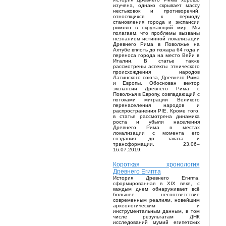
изучена, однако скрывает массу
нестыковок и противоречий,
относящихся к периоду
становления города и экспансии
римлян в окружающий мир. Мы
полагаем, что проблемы вызваны
незнанием истинной локализации
Древнего Рима в Поволжье на
Ахтубе вплоть до пожара 64 года и
переноса города на место Вейи в
Италии. В статье также
рассмотрены аспекты этнического
происхождения народов
Латинского союза, Древнего Рима
и Европы. Обоснован вектор
экспансии Древнего Рима с
Поволжья в Европу, совпадающий с
потоками миграции Великого
перенаселения народов и
распространения PIE. Кроме того,
в статье рассмотрена динамика
роста и убыли населения
Древнего Рима в местах
локализации с момента его
создания до заката и
трансформации. 23.06–
16.07.2019.
Короткая хронология
Древнего Египта
История Древнего Египта,
сформированная в XIX веке, с
каждым днем обнаруживает всё
большее несоответствие
современным реалиям, новейшим
археологическим и
инструментальным данным, в том
числе результатам ДНК
исследований мумий египетских