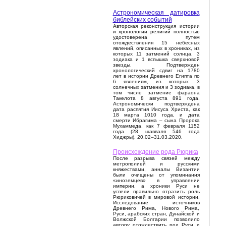
Астрономическая датировка
библейских событий
Авторская реконструкция истории
и хронологии религий полностью
удостоверена путем
отождествления 15 небесных
явлений, описанных в хрониках, из
которых 11 затмений солнца, 3
зодиака и 1 вспышка сверхновой
звезды. Подтвержден
хронологический сдвиг на 1780
лет в истории Древнего Египта по
6 явлениям, из которых 3
солнечных затмения и 3 зодиака, в
том числе затмение фараона
Такелота 8 августа 891 года.
Астрономически подтверждена
дата распятия Иисуса Христа, как
18 марта 1010 года, и дата
смерти Ибрагима – сына Пророка
Мухаммеда, как 7 февраля 1152
года (28 шавваля 546 года
Хиджры). 20.02–31.03.2020.
Происхождение рода Рюрика
После разрыва связей между
метрополией и русскими
княжествами, анналы Византии
были очищены от упоминания
«иноземцев» в управлении
империи, а хроники Руси не
успели правильно отразить роль
Рюриковичей в мировой истории.
Исследование источников
Древнего Рима, Нового Рима,
Руси, арабских стран, Дунайской и
Волжской Болгарии позволило
автору отождествить род Руси и