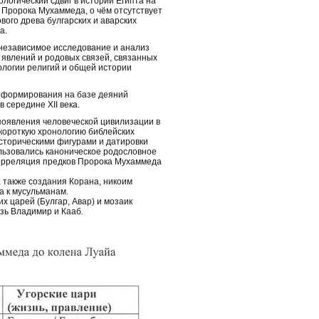
логический сдвиг в истории Египта на
 Пророка Мухаммеда, о чём отсутствует
ого древа булгарских и аварских
а.
независимое исследование и анализ
 явлений и родовых связей, связанных
ологии религий и общей истории
 формирования на базе деяний
 середине XII века.
появления человеческой цивилизации в
короткую хронологию библейских
сторическими фигурами и датировки
ользовались каноническое родословное
корреляция предков Пророка Мухаммеда
 также создания Корана, никоим
а к мусульманам.
х царей (Булгар, Авар) и мозаик
язь Владимир и Кааб.