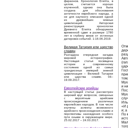
фараонов. Хронология Египта, в
целом, считается хорошо
изученной, однако она была
создана для обоснования
античности еврейского народа, а
не для научного описания одной
из древнейших земных
цивилизаций. Авторская
реконструкция хронологии
Древнего Египта обнаружила
временной сдвиг в размере 1780
лет в глубину веков от истинных
датировок событий. 1-16.06.2019.
Отм
Великая Татария или царство
дер
славян
раз
Разгадана очередная загадка
Авт
мировой историографии.
Настоящая статья посвящена
(га
истории и современному
цар
состоянию одной из самых
Гос
грандиозных империй земной
цивилизации – Великой Татарии
при
или царства славян. 04–
том
19.09.2017.
Мух
и н
Европейские арийцы
Пос
В настоящей статье рассмотрен
Мух
широкий круг вопросов, связанных
слу
с вероятным арийским
происхождением различных
Илья
европейских народов. В том числе
«И 
изучены аспекты возможного
и; 
арийского происхождения славян и
По 
перспективы нахождения особого
пути оными в окружающем мире.
ист
25.02.2017 – 24.03.2017.
Мал
тог