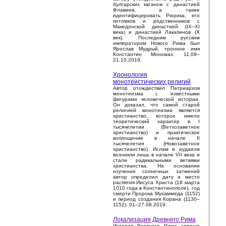
булгарских каганов с династией
Флавиев, а также
идентифицировать Рюрика, его
потомков и родственников с
Македонской династией (IX–XI
века) и династией Лакапинов (X
век). Последним русским
императором Нового Рима был
Ярослав Мудрый, тронное имя
Константин Мономах. 11.09–
21.10.2019.
Хронология
монотеистических религий
Автор отождествил Патриархов
монотеизма с известными
фигурами человеческой истории.
Он доказал, что самой старой
религией монотеизма является
христианство, которое имело
теоретический характер в I
тысячелетии (Ветхозаветное
христианство) и практическое
воплощение в начале II
тысячелетия (Новозаветное
христианство). Ислам и иудаизм
возникли лишь в начале VII века и
стали радикальными ветвями
христианства. На основании
изучения солнечных затмений
автор определил дату и место
распятия Иисуса Христа (18 марта
1010 года в Константинополе), год
смерти Пророка Мухаммеда (1152)
и период создания Корана (1130–
1152). 01–27.08.2019.
Локализация Древнего Рима
История Древнего Рима хорошо