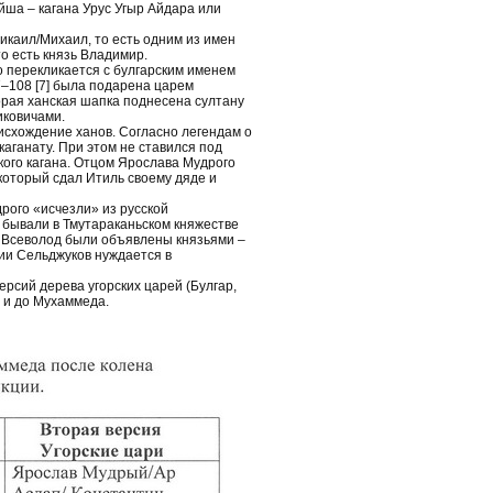
айша – кагана Урус Угыр Айдара или
Микаил/Михаил, то есть одним из имен
о есть князь Владимир.
 перекликается с булгарским именем
07–108 [7] была подарена царем
орая ханская шапка поднесена султану
иковичами.
исхождение ханов. Согласно легендам о
аганату. При этом не ставился под
кого кагана. Отцом Ярослава Мудрого
 который сдал Итиль своему дяде и
рого «исчезли» из русской
и бывали в Тмутараканьском княжестве
и Всеволод были объявлены князьями –
нии Сельджуков нуждается в
рсий дерева угорских царей (Булгар,
, и до Мухаммеда.