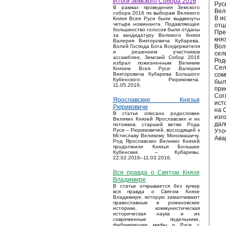
Итоги Земского Собора 2016
Рус
В рамках проведения Земского
Вел
собора 2016 по выборам Великого
В и
Князя Всея Руси были выдвинуты
четыре номинанта. Подавляющее
отц
большинство голосов были отданы
Пре
за кандидатуру Великого Князя
кня
Валерия Викторовича Кубарева.
Вол
Волей Господа Бога Вседержителя
и решением участников
сел
ассамблеи, Земский Собор 2016
Род
избрал пожизненным Великим
Сел
Князем Всея Руси Валерия
сом
Викторовича Кубарева Большого
Кубенского Рюриковича.
был
11.05.2016.
при
Сог
Ярославские Князья
ист
Рюриковичи
на 
В статье описано родословие
изг
Великих Князей Ярославских и их
дал
потомков, старшей ветви Рода
Руси – Рюриковичей, восходящей к
Уто
Мстиславу Великому Мономашичу.
Ава
Род Ярославских Великих Князей
продолжили Князья Большие
Кубенские – Кубаревы.
22.02.2016–11.03.2016.
Вся правда о Святом Князе
Владимире
В статье открывается без купюр
вся правда о Святом Князе
Владимире, которую замалчивают
православные и романовские
историки, коммунистическая
историческая наука и их
современные подельники,
фабрикующие мифы о Руси с