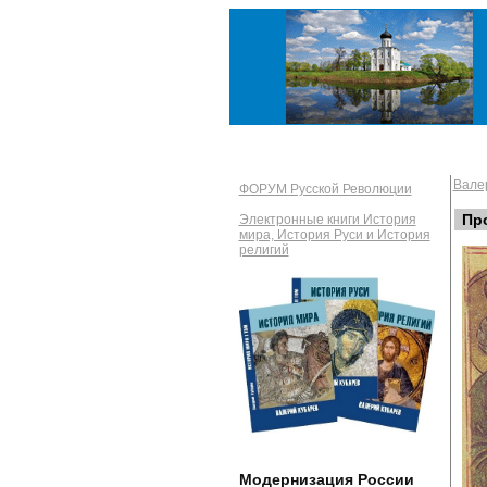
Вале
ФОРУМ Русской Революции
Пр
Электронные книги История
мира, История Руси и История
религий
Модернизация России