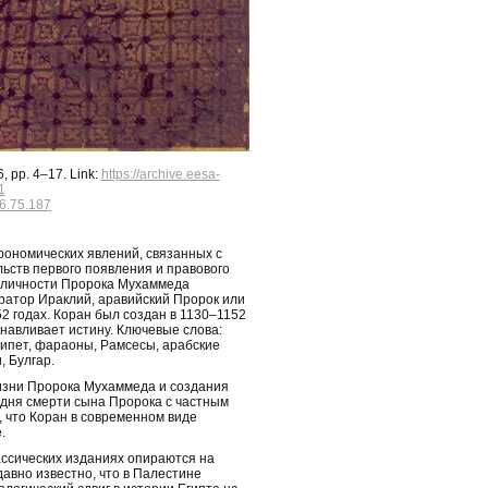
, pp. 4–17. Link:
https://archive.eesa-
1
6.75.187
рономических явлений, связанных с
ьств первого появления и правового
в личности Пророка Мухаммеда
ператор Ираклий, аравийский Пророк или
 годах. Коран был создан в 1130–1152
навливает истину. Ключевые слова:
ипет, фараоны, Рамсесы, арабские
, Булгар.
изни Пророка Мухаммеда и создания
 дня смерти сына Пророка с частным
, что Коран в современном виде
.
ссических изданиях опираются на
авно известно, что в Палестине