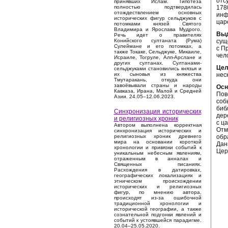
отс
принявших Ислам. Гипотеза
178
полностью подтвердилась
отождествлением основных
инф
исторических фигур сельджуков с
цар
потомками князей Святого
Владимира и Ярослава Мудрого.
Выд
Речь идет о правителях
сущ
Конийского султаната (Рума)
Сулеймане и его потомках, а
с П
также Токаке, Сельджуке, Микаиле,
чел
Исраиле, Тогруле, Алп-Арслане и
других султанах. Султанами-
Цел
сельджуками становились князья и
нес
их сыновья из княжества
Тмутаракань, откуда они
завоёвывали страны и народы
Осн
Кавказа, Ирана, Малой и Средней
Пов
Азии. 24.05–12.06.2023.
соб
биб
Синхронизация исторических
дер
и религиозных хроник
с ц
Автором выполнена корректная
Отм
синхронизация исторических и
обр
религиозных хроник древнего
мира на основании короткой
Дан
хронологии и привязки событий к
Цер
уникальным небесным явлениям,
отраженным в анналах и
Священных писаниях.
Расхождения в датировках,
географических локализациях и
этническом происхождении
исторических и религиозных
фигур, по мнению автора,
происходят из-за ошибочной
традиционной хронологии и
исторической географии, а также
сознательной подгонки явлений и
событий к устоявшейся парадигме.
20.04–25.05.2020.