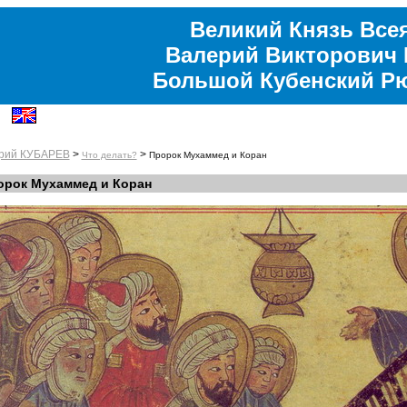
Великий Князь Все
Валерий Викторович 
Большой Кубенский Р
рий КУБАРЕВ
>
>
Что делать?
Пророк Мухаммед и Коран
орок Мухаммед и Коран