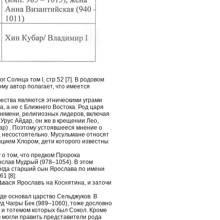
 Солнца том I, стр.52 [7]. В родовом
му автор полагает, что имеется
чества являются этническими уграми
, а не с Ближнего Востока. Род царя
ремени, религиозных лидеров, включая
Урус Айдар, он же в крещении Лео,
ар) . Поэтому устоявшееся мнение о
, несостоятельно. Мусульмане относят
цием Хлором, дети которого известны
 о том, что предком Пророка
ослав Мудрый (978–1054). В этом
огда старший сын Ярослава по имени
1 [8]:
ѣвася Ярославъ на Коснятина, и заточи
де основал царство Сельджуков. В
уд Чагры Бек (989–1060), тоже дословно
м и тотемом которых был Сокол. Кроме
м могли править представители рода