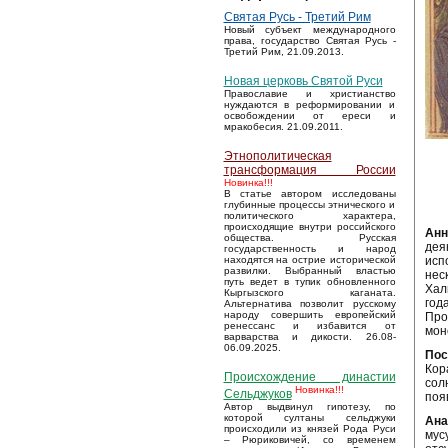
Святая Русь - Третий Рим
Новый субъект международного
права, государство Святая Русь -
Третий Рим, 21.09.2013.
Новая церковь Святой Руси
Православие и христианство
нуждаются в реформировании и
освобождении от ереси и
мракобесия. 21.09.2011.
Этнополитическая
трансформация России
Новинка!!!
В статье автором исследованы
глубинные процессы этнического и
политического характера,
происходящие внутри российского
Анн
общества. Русская
дея
государственность и народ
исп
находятся на острие исторической
развилки. Выбранный властью
нес
путь ведет в тупик обновленного
Хал
Кыргызского каганата.
год
Альтернатива позволит русскому
народу совершить европейский
Про
ренессанс и избавится от
мон
варварства и дикости. 26.08-
06.09.2025.
Пос
Кор
Происхождение династии
сол
Новинка!!!
Сельджуков
поя
Автор выдвинул гипотезу, по
которой султаны сельджуки
Ана
происходили из князей Рода Руси
мус
– Рюриковичей, со временем