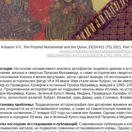
Kubarev V.V., The Prophet Muhammad and the Quran, EESA #11 (75) 2021, Part. 6
journal.com/index.php/eesa/issue/view/54/10
https://www.doi.org/10.31618/ESSA.2782-1994.2021.
отация:
На основе независимого анализа артефактов, родового дерева и аст
ниями, жизнью и смертью Пророка Мухаммеда, а также исторических свидетел
ользования Корана в жизни мусульман, автор сделал выводы об интеграции 
кольких исторических фигур VII и XII веков. Ими стали каган Кубрат, он же им
иф из Праведных Халифов и истинный Пророк Мухаммед, живший в 1090–1052
ах. Предложенная интерпретация не подрывает каноны веры Ислама, но уста
рок Мухаммед, Коран, Зеленый Купол, Мекка, Медина, Праведные Халифы, Ег
еты, хронология религий, Кубрат, Ираклий, царь Давид, царь Соломон, Флавии
тановка проблемы:
Традиционная историография при датировке времени ж
ана опирается на установившиеся нормы, а также на сомнительную привязку
нечным затмением 27 января 632 года на самом юге Аравии. Однако известно
вился в середине XII века, как и Зеленый Купол над могилой Пророка в Медине
лиз последних исследования и публикаций:
Современные публикации в кла
ульманских авторов, не подвергая сомнению установившиеся нормы. Однако д