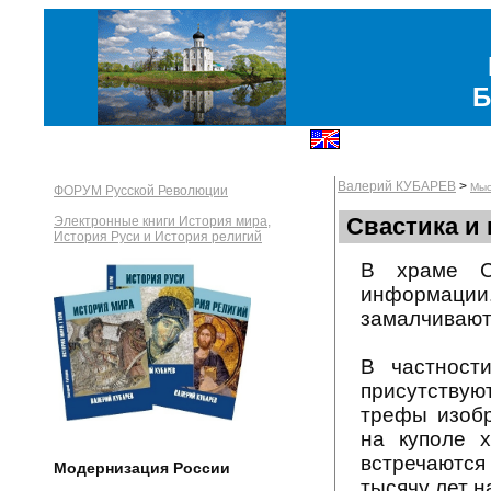
Б
Валерий КУБАРЕВ
>
Мыс
ФОРУМ Русской Революции
Свастика и
Электронные книги История мира,
История Руси и История религий
В храме С
информаци
замалчивают
В частност
присутствую
трефы изобр
на куполе 
встречаютс
Модернизация России
тысячу лет н