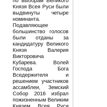
по выборам Великого
Князя Всея Руси были
выдвинуты четыре
номинанта.
Подавляющее
большинство голосов
были отданы за
кандидатуру Великого
Князя Валерия
Викторовича
Кубарева. Волей
Господа Бога
Вседержителя и
решением участников
ассамблеи, Земский
Собор 2016 избрал
пожизненным Великим
Князем Всея Руси