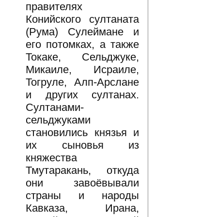
правителях
Конийского султаната
(Рума) Сулеймане и
его потомках, а также
Токаке, Сельджуке,
Микаиле, Исраиле,
Тогруле, Алп-Арслане
и других султанах.
Султанами-
сельджуками
становились князья и
их сыновья из
княжества
Тмутаракань, откуда
они завоёвывали
страны и народы
Кавказа, Ирана,