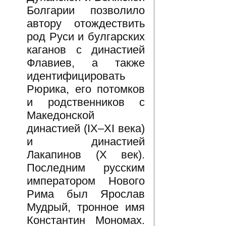
Болгарии позволило
автору отождествить
род Руси и булгарских
каганов с династией
Флавиев, а также
идентифицировать
Рюрика, его потомков
и родственников с
Македонской
династией (IX–XI века)
и династией
Лакапинов (X век).
Последним русским
императором Нового
Рима был Ярослав
Мудрый, тронное имя
Константин Мономах.