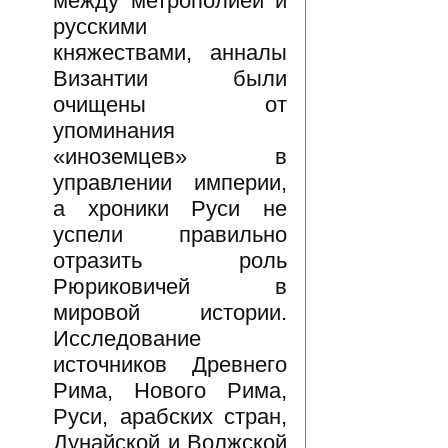
между метрополией и
русскими
княжествами, анналы
Византии были
очищены от
упоминания
«иноземцев» в
управлении империи,
а хроники Руси не
успели правильно
отразить роль
Рюриковичей в
мировой истории.
Исследование
источников Древнего
Рима, Нового Рима,
Руси, арабских стран,
Дунайской и Волжской