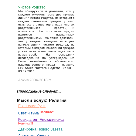
Чистое Родство
Мы обнаружили и доказали, что у
каждого мужчины есть две прямые
линии Чистого Родства, по которым в
каждом поколении предков у него
есть всего лишь одна пара чистых
родственников – праотец и
праматерь. Все остальные предки
являются названными
родственниками. Мы также доказали,
что у каждой женщины есть две
прямые линии чистого родства, по
которым в каждом поколении предков
у неё есть всего лишь одна пара
праматерей. На основании
исследования мы утверждаем De
Facto незыблемость абсолютного
наследственного права – правило
Lex Salica Чистого Родства. 05.08 –
03.09.2014.
Архив 2004-2018 гг.
Продолжение следует...
Мысли вслух: Религия
Евангелие Руси
Новинка!!!
Свет и тьма
Ковид агент Апокалипсиса
Новинка!!!
Датировка Нового Завета
Апостолы Христа