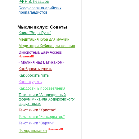
РФ Н.В. Левашов
Блеф славяно-арийских
пропагандистов
Мысли вслух: Советы
Книга "Веды Руси"
Медитация Куба для мужчин
Медитация Кубина для женщин
Экосистема Easy Access
Новинка!!!
«Молния над Ватиканом»
Как бросить курить
Как бросить пить
Как похудеть
Как достичь просветления
Текст книги "Запрещенный
форум Михаила Ходорковского"
в двух томах
Текст книги "Христос"
Текст книги "Консерватор"
Текст книги "Варяги"
Новинка!!!
Пожертвования