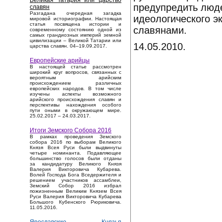
Великая Татария или царство
предупредить люде
славян
Разгадана очередная загадка
идеологического э
мировой историографии. Настоящая
статья посвящена истории и
славянами.
современному состоянию одной из
самых грандиозных империй земной
цивилизации – Великой Татарии или
14.05.2010.
царства славян. 04–19.09.2017.
Европейские арийцы
В настоящей статье рассмотрен
широкий круг вопросов, связанных с
вероятным арийским
происхождением различных
европейских народов. В том числе
изучены аспекты возможного
арийского происхождения славян и
перспективы нахождения особого
пути оными в окружающем мире.
25.02.2017 – 24.03.2017.
Итоги Земского Собора 2016
В рамках проведения Земского
собора 2016 по выборам Великого
Князя Всея Руси были выдвинуты
четыре номинанта. Подавляющее
большинство голосов были отданы
за кандидатуру Великого Князя
Валерия Викторовича Кубарева.
Волей Господа Бога Вседержителя и
решением участников ассамблеи,
Земский Собор 2016 избрал
пожизненным Великим Князем Всея
Руси Валерия Викторовича Кубарева
Большого Кубенского Рюриковича.
11.05.2016.