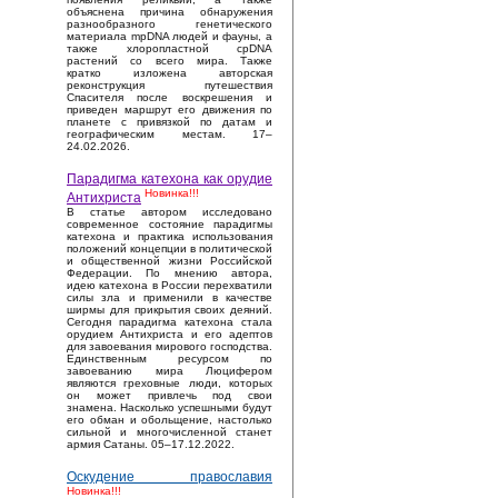
объяснена причина обнаружения
разнообразного генетического
материала mpDNA людей и фауны, а
также хлоропластной cpDNA
растений со всего мира. Также
кратко изложена авторская
реконструкция путешествия
Спасителя после воскрешения и
приведен маршрут его движения по
планете с привязкой по датам и
географическим местам. 17–
24.02.2026.
Парадигма катехона как орудие
Новинка!!!
Антихриста
В статье автором исследовано
современное состояние парадигмы
катехона и практика использования
положений концепции в политической
и общественной жизни Российской
Федерации. По мнению автора,
идею катехона в России перехватили
силы зла и применили в качестве
ширмы для прикрытия своих деяний.
Сегодня парадигма катехона стала
орудием Антихриста и его адептов
для завоевания мирового господства.
Единственным ресурсом по
завоеванию мира Люцифером
являются греховные люди, которых
он может привлечь под свои
знамена. Насколько успешными будут
его обман и обольщение, настолько
сильной и многочисленной станет
армия Сатаны. 05–17.12.2022.
Оскудение православия
Новинка!!!