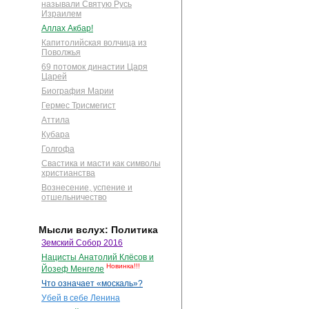
называли Святую Русь
Израилем
Аллах Акбар!
Капитолийская волчица из
Поволжья
69 потомок династии Царя
Царей
Биография Марии
Гермес Трисмегист
Аттила
Кубара
Голгофа
Свастика и масти как символы
христианства
Вознесение, успение и
отшельничество
Мысли вслух: Политика
Земский Собор 2016
Нацисты Анатолий Клёсов и
Новинка!!!
Йозеф Менгеле
Что означает «москаль»?
Убей в себе Ленина