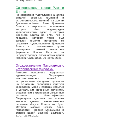
истину. 11–30.11.2021.
Синхронизация хроник Рима и
Египта
На основании тщательного анализа
деталей военных компаний и
астрономических явлений из хроник
Древнего и Нового Рима, Древнего
Египта и персидских источников
автором был подтвержден
хронологический сдвиг в истории
Древнего Египта на 1780 лет в
прошлое. Автором также был
выявлен комплот историков по
сокрытию существования Древнего
Египта в I тысячелетии путем
маскировки деяний египетских
фараонов Нового Царства за
несуществующей активностью царей
империи Сасанидов. 06–29.03.2021.
Отождествление Патриархов с
историческими фигурами
Автором выполнена корректная
идентификация Патриархов
монотеистических религий с
историческими фигурами прошлого
на основании парадигмы короткой
хронологии мира и привязки событий
к уникальным небесным явлениям,
отраженным в хрониках и Священных
писаниях. Идентификация
Патриархов сделана на основе
анализа данных генеалогических
деревьев Иисуса Христа от Луки,
Матфея, мозаик Церкви Хора,
генеалогии Пророка Мухаммеда и
списков царей Великой Болгарии.
21.07–27.08.2020.