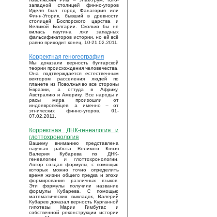
западной столицей финно-угоров
Иделя был город Фанагория или
Финн-Угория, бывший в древности
столицей Боспорского царства и
Великой Болгарии. Сколько бы не
вилась паутина лжи западных
фальсификаторов истории, но ей всё
равно приходит конец. 10-21.02.2011.
Корректная геногеография
Мы доказали верность булгарской
теории происхождения человечества.
Она подтверждается естественным
вектором расселения людей по
планете из Поволжья во все стороны
Евразии, а оттуда в Африку,
Австралию и Америку. Все народы и
расы мира произошли от
индоевропейцев, а именно – от
этнических финно-угоров. 01-
07.02.2011.
Корректная ДНК-генеалогия и
глоттохронология
Вашему вниманию представлена
научная работа Великого Князя
Валерия Кубарева по ДНК-
генеалогии и глоттохронологии.
Автор создал формулы, с помощью
которых можно точно определить
время жизни общего предка и эпохи
формирования различных языков.
Эти формулы получили название
формулы Кубарева. С помощью
математических выкладок, Валерий
Кубарев доказал верность Курганной
гипотезы Марии Гимбутас и
собственной реконструкции истории