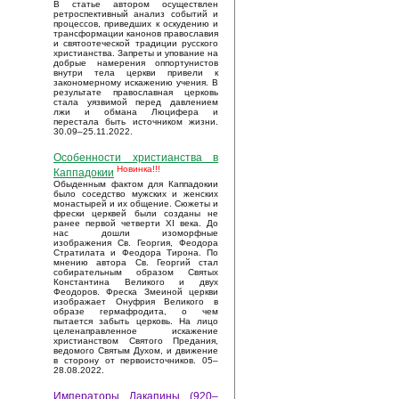
В статье автором осуществлен
ретроспективный анализ событий и
процессов, приведших к оскудению и
трансформации канонов православия
и святоотеческой традиции русского
христианства. Запреты и упование на
добрые намерения оппортунистов
внутри тела церкви привели к
закономерному искажению учения. В
результате православная церковь
стала уязвимой перед давлением
лжи и обмана Люцифера и
перестала быть источником жизни.
30.09–25.11.2022.
Особенности христианства в
Новинка!!!
Каппадокии
Обыденным фактом для Каппадокии
было соседство мужских и женских
монастырей и их общение. Сюжеты и
фрески церквей были созданы не
ранее первой четверти XI века. До
нас дошли изоморфные
изображения Св. Георгия, Феодора
Стратилата и Феодора Тирона. По
мнению автора Св. Георгий стал
собирательным образом Святых
Константина Великого и двух
Феодоров. Фреска Змеиной церкви
изображает Онуфрия Великого в
образе гермафродита, о чем
пытается забыть церковь. На лицо
целенаправленное искажение
христианством Святого Предания,
ведомого Святым Духом, и движение
в сторону от первоисточников. 05–
28.08.2022.
Императоры Лакапины (920–