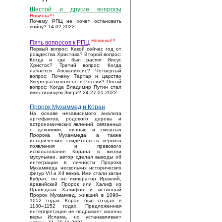
Шестой и другие вопросы
Новинка!!!
Почему РПЦ не хочет остановить
войну? 14.02.2022.
Новинка!!!
Пять вопросов к РПЦ
Первый вопрос: Какой сейчас год от
рождества Христова? Второй вопрос:
Когда и где был распят Иисус
Христос? Третий вопрос: Когда
начнется Апокалипсис? Четвертый
вопрос: Почему Тартар и царство
Зверя расположено в России? Пятый
вопрос: Когда Владимир Путин стал
вместилищем Зверя? 24-27.01.2022.
Пророк Мухаммед и Коран
На основе независимого анализа
артефактов, родового дерева и
астрономических явлений, связанных
с деяниями, жизнью и смертью
Пророка Мухаммеда, а также
исторических свидетельств первого
появления и правового
использования Корана в жизни
мусульман, автор сделал выводы об
интеграции в личности Пророка
Мухаммеда нескольких исторических
фигур VII и XII веков. Ими стали каган
Кубрат, он же император Ираклий,
аравийский Пророк или Халиф из
Праведных Халифов и истинный
Пророк Мухаммед, живший в 1090–
1052 годах. Коран был создан в
1130–1152 годах. Предложенная
интерпретация не подрывает каноны
веры Ислама, но устанавливает