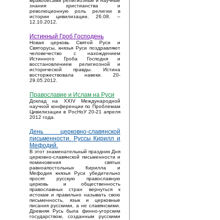
мракобесами религиозные и научные
знания христианства и
революционную роль религии в
истории цивилизации. 26.08. –
12.10.2012.
Истинный Гроб Господень
Новая церковь Святой Руси и
Святорусы, князья Руси поздравляют
человечество с нахождением
Истинного Гроба Господня и
восстановлением религиозной и
исторической правды. Истина
восторжествовала навеки. 20-
29.05.2012.
Православие и Ислам на Руси
Доклад на XXIV Международной
научной конференции по Проблемам
Цивилизации в РосНоУ 20-21 апреля
2012 года.
День церковно-славянской
письменности. Руссы Кирилл и
Мефодий.
В этот знаменательный праздник Дня
церковно-славянской письменности и
поминовения святых
равноапостольных Кирилла и
Мефодия князья Руси убедительно
просят русскую православную
церковь и общественность
православных стран вернуться к
истокам и правильно называть свою
письменность, язык и церковные
писания русскими, а не славянскими.
Древняя Русь была финно-угорским
государством, созданным русскими