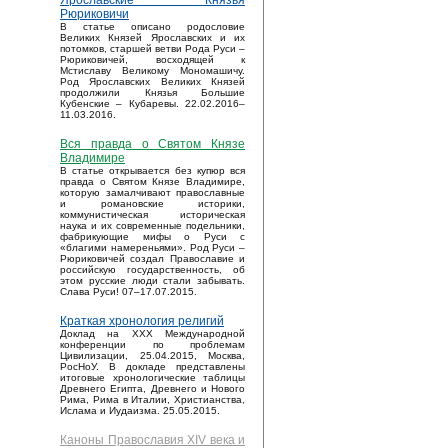
Ярославские Князья
Рюриковичи
В статье описано родословие
Великих Князей Ярославских и их
потомков, старшей ветви Рода Руси –
Рюриковичей, восходящей к
Мстиславу Великому Мономашичу.
Род Ярославских Великих Князей
продолжили Князья Большие
Кубенские – Кубаревы. 22.02.2016–
11.03.2016.
Вся правда о Святом Князе
Владимире
В статье открывается без купюр вся
правда о Святом Князе Владимире,
которую замалчивают православные
и романовские историки,
коммунистическая историческая
наука и их современные подельники,
фабрикующие мифы о Руси с
«благими намереньями». Род Руси –
Рюриковичей создал Православие и
российскую государственность, об
этом русские люди стали забывать.
Слава Руси! 07–17.07.2015.
Краткая хронология религий
Доклад на XXX Международной
конференции по проблемам
Цивилизации, 25.04.2015, Москва,
РосНоУ. В докладе представлены
итоговые хронологические таблицы
Древнего Египта, Древнего и Нового
Рима, Рима в Италии, Христианства,
Ислама и Иудаизма. 25.05.2015.
Каноны Православия XIV века и