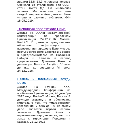
лицами 12,8–13,9 миллиона человек.
Сбежали из сталинского рая СССР
сотни тысяч (до 1,3 миллиона)
человек. Мы полагаем, что имя
каждой жертвы войны должно быть
учтено и озвучено публично. 04–
18.05.2019.
Экспансия поволжского Рима
Доклад на XXXIII Международной
конференции по проблемам
Цивилизации, 24.12.2016, Москва,
РосНоУ. В докладе представлена
обширная информация о
переселении народов в Европу через
порты Боспорского царства и Босфор
в Средиземноморье из Поволжья,
Сибири и Кавказа в период
существования Древнего Рима в
дельте рек Волга и Ахтуба с VI века
до н.э. до середины VI века.
24.12.2016.
Селевк и племенные вожди
Рима
Доклад на научной XXXI
Международной Конференции по
проблемам Цивилизации, 26 декабря
2015 года, РосНоУ, Москва, Россия. В
докладе выдвинута и обоснована
гипотеза о том, что «македонские»
завоевания IV века до н.э. на самом
деле являются первой волной
экспансии Древнего Рима и
переселения народов на юг, восток и
запад с территории Поволжья и
Кавказа. 26.12.2015.