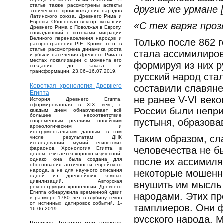
статье также рассмотрены аспекты
другие же урмане 
этнического происхождения народов
Латинского союза, Древнего Рима и
Европы. Обоснован вектор экспансии
«С тех варяг проз
Древнего Рима с Поволжья в Европу,
совпадающий с потоками миграции
Великого перенаселения народов и
Только после 862 
распространения PIE. Кроме того, в
статье рассмотрена динамика роста
стала ассимилиров
и убыли населения Древнего Рима в
местах локализации с момента его
формируя из них ру
создания до заката и
трансформации. 23.06–16.07.2019.
русский народ ста
Короткая хронология Древнего
составили славяне
Египта
не ранее V-VI век
История Древнего Египта,
сформированная в XIX веке, с
России были непри
каждым днем обнаруживает всё
большее несоответствие
пустыня, образова
современным реалиям, новейшим
археологическим и
инструментальным данным, в том
Таким образом, сл
числе результатам ДНК
исследований мумий египетских
человечества не б
фараонов. Хронология Египта, в
целом, считается хорошо изученной,
после их ассимиляц
однако она была создана для
обоснования античности еврейского
народа, а не для научного описания
некоторые мошенн
одной из древнейших земных
цивилизаций. Авторская
внушить им мысль 
реконструкция хронологии Древнего
Египта обнаружила временной сдвиг
народами. Этих пр
в размере 1780 лет в глубину веков
от истинных датировок событий. 1-
тамплиеров. Они 
16.06.2019.
русского народа. 