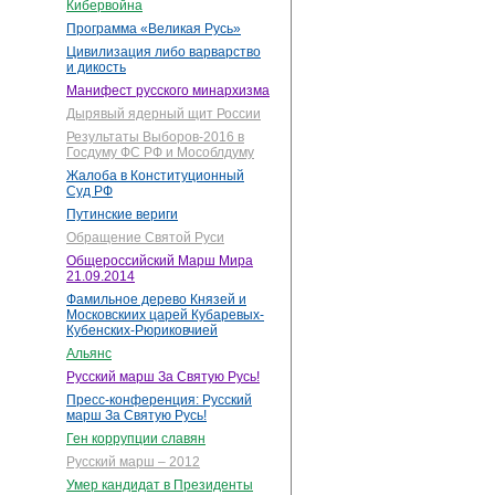
Кибервойна
Программа «Великая Русь»
Цивилизация либо варварство
и дикость
Манифест русского минархизма
Дырявый ядерный щит России
Результаты Выборов-2016 в
Госдуму ФС РФ и Мособлдуму
Жалоба в Конституционный
Суд РФ
Путинские вериги
Обращение Святой Руси
Общероссийский Марш Мира
21.09.2014
Фамильное дерево Князей и
Московскиих царей Кубаревых-
Кубенских-Рюриковчией
Альянс
Русский марш За Святую Русь!
Пресс-конференция: Русский
марш За Святую Русь!
Ген коррупции славян
Русский марш – 2012
Умер кандидат в Президенты