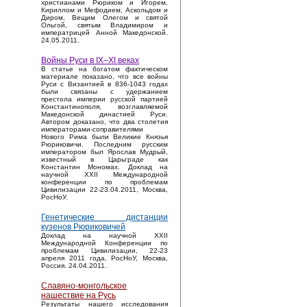
христианами Рюриком и Игорем,
Кириллом и Мефодием, Аскольдом и
Диром, Вещим Олегом и святой
Ольгой, святым Владимиром и
императрицей Анной Македонской.
24.05.2011.
Войны Руси в IX–XI веках
В статье на богатом фактическом
материале показано, что все войны
Руси с Византией в 836-1043 годах
были связаны с удержанием
престола империи русской партией
Константинополя, возглавляемой
Македонской династией Руси.
Автором доказано, что два столетия
императорами-соправителями
Нового Рима были Великие Князья
Рюриковичи. Последним русским
императором был Ярослав Мудрый,
известный в Царьграде как
Константин Мономах. Доклад на
научной XXII Международной
конференции по проблемам
Цивилизации 22-23.04.2011, Москва,
РосНоУ.
Генетические дистанции
кузенов Рюриковичей
Доклад на научной XXII
Международной Конференции по
проблемам Цивилизации, 22-23
апреля 2011 года, РосНоУ, Москва,
Россия. 24.04.2011.
Славяно-монгольское
нашествие на Русь
Результаты нашего исследования