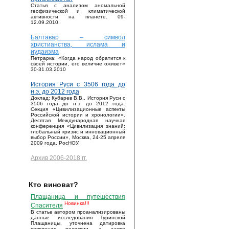
Статья с анализом аномальной
геофизической и климатической
активности на планете. 09-
12.09.2010.
Балтавар – символ
христианства, ислама и
иудаизма
Петрарка: «Когда народ обратится к
своей истории, его величие оживет»
30-31.03.2010
История Руси с 3506 года до
н.э. до 2012 года
Доклад: Кубарев В.В., История Руси с
3506 года до н.э. до 2012 года.
Секция «Цивилизационные аспекты
Российской истории и хронологии».
Десятая Международная научная
конференция «Цивилизация знаний:
глобальный кризис и инновационный
выбор России», Москва, 24-25 апреля
2009 года, РосНОУ.
Архив 2006-2018 гг.
Кто виноват?
Плащаница и путешествия
Новинка!!!
Спасителя
В статье автором проанализированы
данные исследования Туринской
Плащаницы, уточнена датировка
появления реликвии, а также