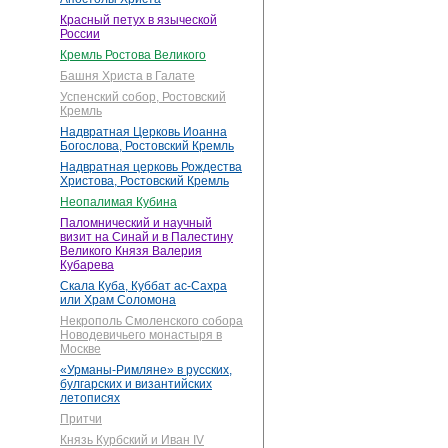
Красный петух в языческой
России
Кремль Ростова Великого
Башня Христа в Галате
Успенский собор, Ростовский
Кремль
Надвратная Церковь Иоанна
Богослова, Ростовский Кремль
Надвратная церковь Рождества
Христова, Ростовский Кремль
Неопалимая Кубина
Паломнический и научный
визит на Синай и в Палестину
Великого Князя Валерия
Кубарева
Скала Куба, Куббат ас-Сахра
или Храм Соломона
Некрополь Смоленского собора
Новодевичьего монастыря в
Москве
«Урманы-Римляне» в русских,
булгарских и византийских
летописях
Притчи
Князь Курбский и Иван IV