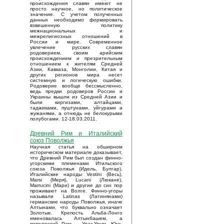
происхождения славян имеют не
просто научное, но политическое
значение. С учетом полученных
данных необходимо формировать
взвешенную политику
межнациональных и
межрелигиозных отношений в
России и мире. Современное
увлечение русских славян
родоверием, своим арийским
происхождением и презрительным
отношением к жителям Средней
Азии, Кавказа, Монголии, Китая и
других регионов мира несет
системную и логическую ошибки.
Родоверие вообще бессмысленно,
ведь предки родоверов России и
Украины вышли из Средней Азии и
были киргизами, алтайцами,
таджиками, пуштунами, уйгурами и
жужанями, а отнюдь не белокурыми
полубогами. 12-18.03.2011.
Древний Рим и Италийский
союз Поволжья
Научная статья на обширном
историческом материале доказывает,
что Древний Рим был создан финно-
угорскими племенами Итильского
союза Поволжья (Идель, Булгар).
Италийские народы Vestini (Весь),
Marsi (Меря), Lucani (Люкане),
Marrucini (Мари) и другие до сих пор
проживают на Волге. Финно-угоры
называли Latinas (Латинянами)
германские народы Поволжья, иначе
Алтынами, что буквально означает
Золотые. Крепость Альба-Лонго
именовалась Алтынбашем, а
поволжский Рим – Улак-Урум. Юго-