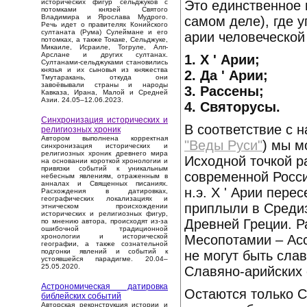
Это единственное 
исторических фигур сельджуков с
потомками князей Святого
Владимира и Ярослава Мудрого.
самом деле), где 
Речь идет о правителях Конийского
султаната (Рума) Сулеймане и его
арии человеческой
потомках, а также Токаке, Сельджуке,
Микаиле, Исраиле, Тогруле, Алп-
Арслане и других султанах.
1. Х ' Арии;
Султанами-сельджуками становились
князья и их сыновья из княжества
2. Да ' Арии;
Тмутаракань, откуда они
завоёвывали страны и народы
3. Рассены;
Кавказа, Ирана, Малой и Средней
Азии. 24.05–12.06.2023.
4. Святорусы.
Синхронизация исторических и
В соответствие с 
религиозных хроник
Автором выполнена корректная
"Веды Руси"
) мы м
синхронизация исторических и
религиозных хроник древнего мира
Исходной точкой р
на основании короткой хронологии и
привязки событий к уникальным
современной Росси
небесным явлениям, отраженным в
анналах и Священных писаниях.
н.э. Х ' Арии пер
Расхождения в датировках,
географических локализациях и
приплыли в Среди
этническом происхождении
исторических и религиозных фигур,
Древней Греции. Р
по мнению автора, происходят из-за
ошибочной традиционной
Месопотамии – Асси
хронологии и исторической
географии, а также сознательной
подгонки явлений и событий к
не могут быть сла
устоявшейся парадигме. 20.04–
25.05.2020.
Славяно-арийских
Астрономическая датировка
Остаются только С
библейских событий
Авторская реконструкция истории и