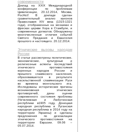
современности
Доклад на XXIX Международной
конференции по проблемам
Цивилизации, 20.12.2014, Москва,
РосНоУ. В докладе сделан
сравнительный анализ канонов
Православия XIV века (1315-1321
года), отображенных на мозаиках и
фресках церкви Хора в Стамбуле, и
современных догматов. Обнаружены
многочисленные отличия событий
Святого Предания и Евангелия
прошлого и настоящего. 20.12.2014.
Этнические вызовы народам
России
В статье рассмотрены политические,
экономические, культурные и
религиозные аспекты последствий
этнического противостояния
коренных народов России и
пришлого славянского населения,
образовавшегося в результате
насильственной славянизации Руси
во времена монгольского ига.
Исследованы исторические причины
возникновения этнических
противоречий, даны оценки
современного состояния проблемы
(Чечелевская и Люботинская
республики в1905 году, Донецкая
народная республика и Луганская
народная республика в 2014 году на
территории Украины) и сделаны
предложения по деэскалации
этнического противостояния на
территории Евразии. 09.06 –
05.07.2014.