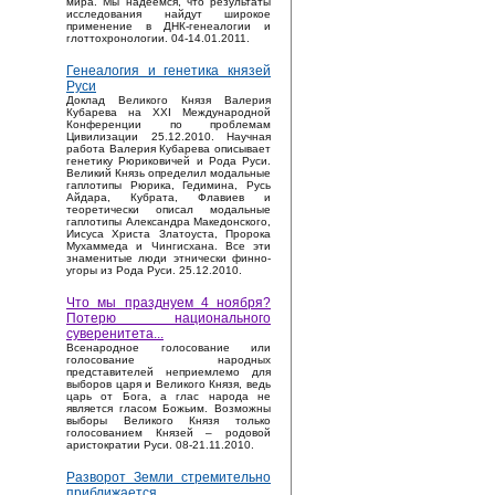
мира. Мы надеемся, что результаты
исследования найдут широкое
применение в ДНК-генеалогии и
глоттохронологии. 04-14.01.2011.
Генеалогия и генетика князей
Руси
Доклад Великого Князя Валерия
Кубарева на XXI Международной
Конференции по проблемам
Цивилизации 25.12.2010. Научная
работа Валерия Кубарева описывает
генетику Рюриковичей и Рода Руси.
Великий Князь определил модальные
гаплотипы Рюрика, Гедимина, Русь
Айдара, Кубрата, Флавиев и
теоретически описал модальные
гаплотипы Александра Македонского,
Иисуса Христа Златоуста, Пророка
Мухаммеда и Чингисхана. Все эти
знаменитые люди этнически финно-
угоры из Рода Руси. 25.12.2010.
Что мы празднуем 4 ноября?
Потерю национального
суверенитета...
Bсенародное голосование или
голосование народных
представителей неприемлемо для
выборов царя и Великого Князя, ведь
царь от Бога, а глас народа не
является гласом Божьим. Возможны
выборы Великого Князя только
голосованием Князей – родовой
аристократии Руси. 08-21.11.2010.
Разворот Земли стремительно
приближается