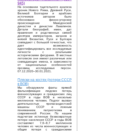
945)
На основании тщательного анализа
хроник Нового Рима, Древней Руси,
Великой Болгарии и арабских
источников автором было
обосновано финно-угорское
происхождение Македонской
династии и династии Лакапинов.
Детали биографий, имен, дат
правления и родственных связей
десятков императоров, каганов и
князей Византии, Руси и Булгара
совпадают с большой точностью, что
дает возможность
идентифицировать все исследуемые
личности с реальными
историческими фигурами. В местных
летописях они имеют различные или
совпадающие имена, в зависимости
от национальных особенностей
прозвищ исследуемых персон.
07.12.2020–30.01.2021.
Пляски на костях (потери СССР
в ВОВ)
Мы обнаружили факты прямой
фальсификации людских потерь
военнослужащих и гражданских лиц
СССР в годы ВОВ в несколько
миллионов человек. Подлог вызван
деятельностью пропагандистской
машины СССР и ложным
пониманием патриотизма в
современной России. По нашим
подсчетам истинные безвозвратные
потери населения СССР в годы ВОВ
составляют 7,6–8,7 миллионов
человек из числа военнослужащих и
общие потери с гражданскими