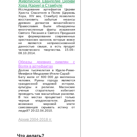
Живописное Евангелие Церкви
Хора (Карие) в Стамбуле
Исследование артефактов Церкви
Христа Спасителя в Полях (Церковь
Хора, XIV век, Стамбул) позволило
восстановить забытые нюансы
древних догматов византийского
Православия. Были обнаружены
многочисленные факты искажения
Святого Писания и Святого Предания
при формировании современных
христианских канонов, которые вовсе
не являются неприкосновенной
данностью свыше, а есть продукт
человеческого творчества. 15.09–
08.10.2014.
Образы древних римлян с
Волги в артефактах
Долгие тысячелетия в Иделе-Риме-
Мемфисе-Мицраиме-Итиле-Сарай-
Бату жили от 600 000 до миллиона
человек. Руины города являются
грандиозной кладовой истории,
культуры и религии. Масонские
ученые старательно избегают
проводить там масштабные раскопки.
В тех местах процветает только
черные кладоискатели. Доколе
возможно мировой элите
самозванцев скрывать истину от
людей? 20-22.04.2010.
Архив 2004-2018 гг.
Что делать?