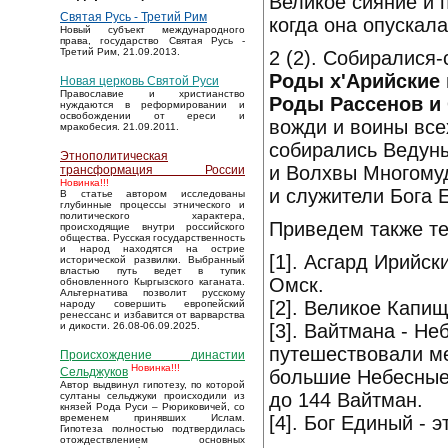
Великое сияние и 
Святая Русь - Третий Рим
когда она опускала
Новый субъект международного
права, государство Святая Русь -
Третий Рим, 21.09.2013.
2 (2). Собиралися
Роды х'Арийские 
Новая церковь Святой Руси
Православие и христианство
Pоды Рассенов и 
нуждаются в реформировании и
освобождении от ереси и
вожди и воины все
мракобесия. 21.09.2011.
собирались Ведун
Этнополитическая
и Волхвы Многому
трансформация России
Новинка!!!
и служители Бога Ед
В статье автором исследованы
глубинные процессы этнического и
политического характера,
Приведем также те
происходящие внутри российского
общества. Русская государственность
и народ находятся на острие
[1]. Асгард Ирийск
исторической развилки. Выбранный
властью путь ведет в тупик
Омск.
обновленного Кыргызского каганата.
Альтернатива позволит русскому
[2]. Великое Капи
народу совершить европейский
ренессанс и избавится от варварства
[3]. Вайтмана - Не
и дикости. 26.08-06.09.2025.
путешествовали м
Происхождение династии
Новинка!!!
Сельджуков
большие Небесные 
Автор выдвинул гипотезу, по которой
до 144 Вайтман.
султаны сельджуки происходили из
князей Рода Руси – Рюриковичей, со
[4]. Бог Единый - 
временем принявших Ислам.
Гипотеза полностью подтвердилась
отождествлением основных