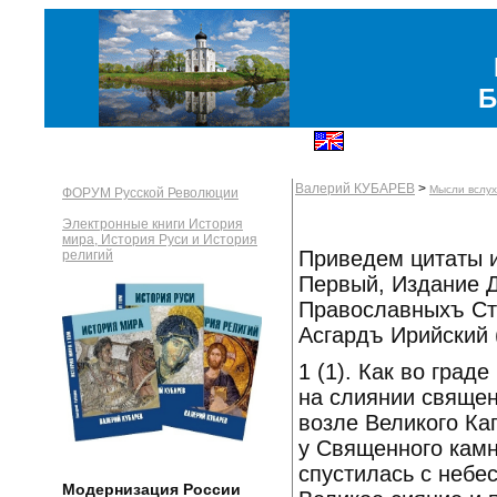
Б
Валерий КУБАРЕВ
>
Мысли вслух
ФОРУМ Русской Революции
Электронные книги История
мира, История Руси и История
Приведем цитаты и
религий
Первый, Издание Д
Православныхъ Ст
Асгардъ Ирийский 
1 (1). Как во граде
на слиянии священ
возле Великого Ка
у Священного камн
спустилась с небес
Модернизация России