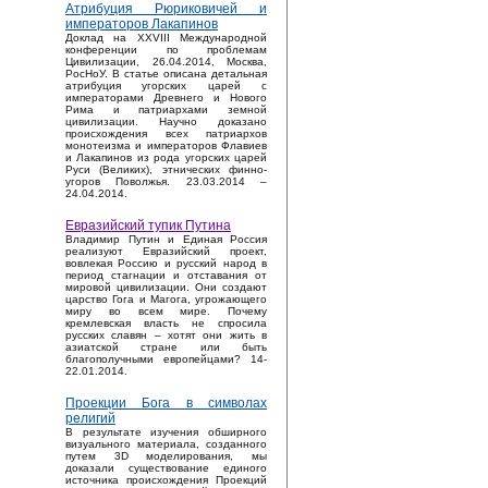
Атрибуция Рюриковичей и
императоров Лакапинов
Доклад на XXVIII Международной
конференции по проблемам
Цивилизации, 26.04.2014, Москва,
РосНоУ. В статье описана детальная
атрибуция угорских царей с
императорами Древнего и Нового
Рима и патриархами земной
цивилизации. Научно доказано
происхождения всех патриархов
монотеизма и императоров Флавиев
и Лакапинов из рода угорских царей
Руси (Великих), этнических финно-
угоров Поволжья. 23.03.2014 –
24.04.2014.
Евразийский тупик Путина
Владимир Путин и Единая Россия
реализуют Евразийский проект,
вовлекая Россию и русский народ в
период стагнации и отставания от
мировой цивилизации. Они создают
царство Гога и Магога, угрожающего
миру во всем мире. Почему
кремлевская власть не спросила
русских славян – хотят они жить в
азиатской стране или быть
благополучными европейцами? 14-
22.01.2014.
Проекции Бога в символах
религий
В результате изучения обширного
визуального материала, созданного
путем 3D моделирования, мы
доказали существование единого
источника происхождения Проекций