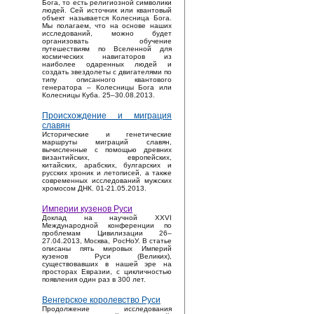
Бога, то есть религиозной символики
людей. Сей источник или квантовый
объект называется Колесница Бога.
Мы полагаем, что на основе наших
исследований, можно будет
организовать обучение
путешествиям по Вселенной для
космических навигаторов из
наиболее одаренных людей и
создать звездолеты с двигателями по
типу описанного квантового
генератора – Колесницы Бога или
Колесницы Куба. 25–30.08.2013.
Происхождение и миграция
славян
Исторические и генетические
маршруты миграций славян,
вычисленные с помощью древних
византийских, европейских,
китайских, арабских, булгарских и
русских хроник и летописей, а также
современных исследований мужских
хромосом ДНК. 01-21.05.2013.
Империи кузенов Руси
Доклад на научной XXVI
Международной конференции по
проблемам Цивилизации 26–
27.04.2013, Москва, РосНоУ. В статье
описаны пять мировых Империй
кузенов Руси (Великих),
существовавших в нашей эре на
просторах Евразии, с цикличностью
появления один раз в 300 лет.
Венгерское королевство Руси
Продолжение исследования