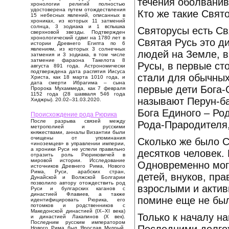
течения оболванив
хронологии религий полностью
удостоверена путем отождествления
Кто же такие Свят
15 небесных явлений, описанных в
хрониках, из которых 11 затмений
солнца, 3 зодиака и 1 вспышка
Святорусы есть Св
сверхновой звезды. Подтвержден
хронологический сдвиг на 1780 лет в
Святая Русь это д
истории Древнего Египта по 6
явлениям, из которых 3 солнечных
людей на Земле, в
затмения и 3 зодиака, в том числе
затмение фараона Такелота 8
Русы, в первые ст
августа 891 года. Астрономически
подтверждена дата распятия Иисуса
стали для обычных
Христа, как 18 марта 1010 года, и
дата смерти Ибрагима – сына
первые дети Бога-
Пророка Мухаммеда, как 7 февраля
1152 года (28 шавваля 546 года
называют Перун-б
Хиджры). 20.02–31.03.2020.
Бога Единого – Ро
Происхождение рода Рюрика
После разрыва связей между
Рода-Прародителя,
метрополией и русскими
княжествами, анналы Византии были
очищены от упоминания
Сколько же было С
«иноземцев» в управлении империи,
а хроники Руси не успели правильно
десятков человек.
отразить роль Рюриковичей в
мировой истории. Исследование
Одновременно могл
источников Древнего Рима, Нового
Рима, Руси, арабских стран,
детей, внуков, пр
Дунайской и Волжской Болгарии
позволило автору отождествить род
взрослыми и актив
Руси и булгарских каганов с
династией Флавиев, а также
помине еще не бы
идентифицировать Рюрика, его
потомков и родственников с
Македонской династией (IX–XI века)
Только к началу н
и династией Лакапинов (X век).
Последним русским императором
Нового Рима был Ярослав Мудрый,