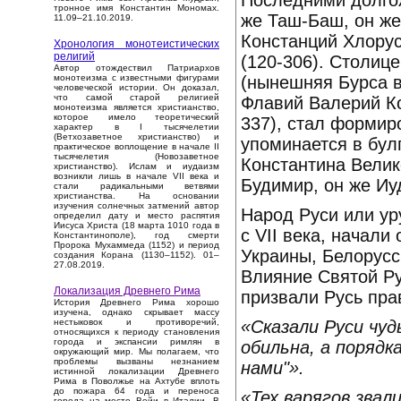
Последними долго
тронное имя Константин Мономах.
же Таш-Баш, он же
11.09–21.10.2019.
Констанций Хлорус
Хронология монотеистических
религий
(120-306). Столиц
Автор отождествил Патриархов
(нынешняя Бурса в
монотеизма с известными фигурами
человеческой истории. Он доказал,
что самой старой религией
Флавий Валерий Ко
монотеизма является христианство,
которое имело теоретический
337), стал формир
характер в I тысячелетии
(Ветхозаветное христианство) и
упоминается в бул
практическое воплощение в начале II
тысячелетия (Новозаветное
Константина Велик
христианство). Ислам и иудаизм
возникли лишь в начале VII века и
Будимир, он же Иуд
стали радикальными ветвями
христианства. На основании
изучения солнечных затмений автор
Народ Руси или ур
определил дату и место распятия
Иисуса Христа (18 марта 1010 года в
с VII века, начал
Константинополе), год смерти
Пророка Мухаммеда (1152) и период
Украины, Белорусс
создания Корана (1130–1152). 01–
27.08.2019.
Влияние Святой Рус
Локализация Древнего Рима
призвали Русь пра
История Древнего Рима хорошо
изучена, однако скрывает массу
«Сказали Руси чудь
нестыковок и противоречий,
относящихся к периоду становления
города и экспансии римлян в
обильна, а порядк
окружающий мир. Мы полагаем, что
проблемы вызваны незнанием
нами"».
истинной локализации Древнего
Рима в Поволжье на Ахтубе вплоть
до пожара 64 года и переноса
«Тех варягов звал
города на место Вейи в Италии. В