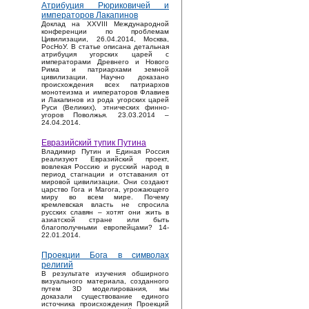
Атрибуция Рюриковичей и
императоров Лакапинов
Доклад на XXVIII Международной
конференции по проблемам
Цивилизации, 26.04.2014, Москва,
РосНоУ. В статье описана детальная
атрибуция угорских царей с
императорами Древнего и Нового
Рима и патриархами земной
цивилизации. Научно доказано
происхождения всех патриархов
монотеизма и императоров Флавиев
и Лакапинов из рода угорских царей
Руси (Великих), этнических финно-
угоров Поволжья. 23.03.2014 –
24.04.2014.
Евразийский тупик Путина
Владимир Путин и Единая Россия
реализуют Евразийский проект,
вовлекая Россию и русский народ в
период стагнации и отставания от
мировой цивилизации. Они создают
царство Гога и Магога, угрожающего
миру во всем мире. Почему
кремлевская власть не спросила
русских славян – хотят они жить в
азиатской стране или быть
благополучными европейцами? 14-
22.01.2014.
Проекции Бога в символах
религий
В результате изучения обширного
визуального материала, созданного
путем 3D моделирования, мы
доказали существование единого
источника происхождения Проекций