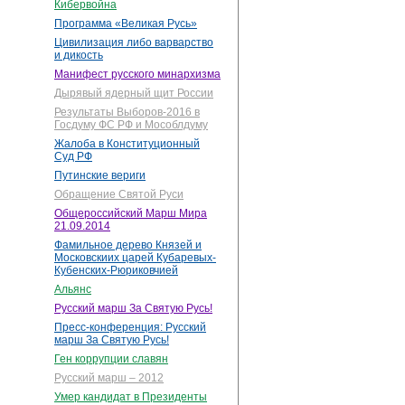
Кибервойна
Программа «Великая Русь»
Цивилизация либо варварство
и дикость
Манифест русского минархизма
Дырявый ядерный щит России
Результаты Выборов-2016 в
Госдуму ФС РФ и Мособлдуму
Жалоба в Конституционный
Суд РФ
Путинские вериги
Обращение Святой Руси
Общероссийский Марш Мира
21.09.2014
Фамильное дерево Князей и
Московскиих царей Кубаревых-
Кубенских-Рюриковчией
Альянс
Русский марш За Святую Русь!
Пресс-конференция: Русский
марш За Святую Русь!
Ген коррупции славян
Русский марш – 2012
Умер кандидат в Президенты