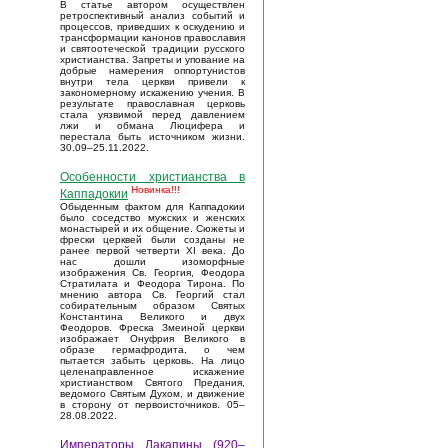
В статье автором осуществлен
ретроспективный анализ событий и
процессов, приведших к оскудению и
трансформации канонов православия
и святоотеческой традиции русского
христианства. Запреты и упование на
добрые намерения оппортунистов
внутри тела церкви привели к
закономерному искажению учения. В
результате православная церковь
стала уязвимой перед давлением
лжи и обмана Люцифера и
перестала быть источником жизни.
30.09–25.11.2022.
Особенности христианства в
Новинка!!!
Каппадокии
Обыденным фактом для Каппадокии
было соседство мужских и женских
монастырей и их общение. Сюжеты и
фрески церквей были созданы не
ранее первой четверти XI века. До
нас дошли изоморфные
изображения Св. Георгия, Феодора
Стратилата и Феодора Тирона. По
мнению автора Св. Георгий стал
собирательным образом Святых
Константина Великого и двух
Феодоров. Фреска Змеиной церкви
изображает Онуфрия Великого в
образе гермафродита, о чем
пытается забыть церковь. На лицо
целенаправленное искажение
христианством Святого Предания,
ведомого Святым Духом, и движение
в сторону от первоисточников. 05–
28.08.2022.
Императоры Лакапины (920–