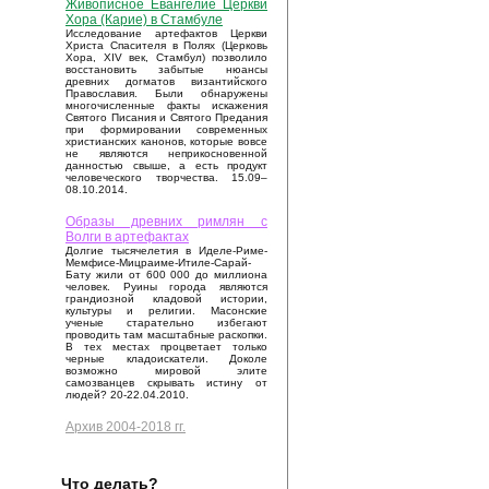
Живописное Евангелие Церкви
Хора (Карие) в Стамбуле
Исследование артефактов Церкви
Христа Спасителя в Полях (Церковь
Хора, XIV век, Стамбул) позволило
восстановить забытые нюансы
древних догматов византийского
Православия. Были обнаружены
многочисленные факты искажения
Святого Писания и Святого Предания
при формировании современных
христианских канонов, которые вовсе
не являются неприкосновенной
данностью свыше, а есть продукт
человеческого творчества. 15.09–
08.10.2014.
Образы древних римлян с
Волги в артефактах
Долгие тысячелетия в Иделе-Риме-
Мемфисе-Мицраиме-Итиле-Сарай-
Бату жили от 600 000 до миллиона
человек. Руины города являются
грандиозной кладовой истории,
культуры и религии. Масонские
ученые старательно избегают
проводить там масштабные раскопки.
В тех местах процветает только
черные кладоискатели. Доколе
возможно мировой элите
самозванцев скрывать истину от
людей? 20-22.04.2010.
Архив 2004-2018 гг.
Что делать?