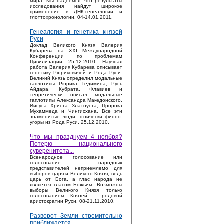
мира. Мы надеемся, что результаты
исследования найдут широкое
применение в ДНК-генеалогии и
глоттохронологии. 04-14.01.2011.
Генеалогия и генетика князей
Руси
Доклад Великого Князя Валерия
Кубарева на XXI Международной
Конференции по проблемам
Цивилизации 25.12.2010. Научная
работа Валерия Кубарева описывает
генетику Рюриковичей и Рода Руси.
Великий Князь определил модальные
гаплотипы Рюрика, Гедимина, Русь
Айдара, Кубрата, Флавиев и
теоретически описал модальные
гаплотипы Александра Македонского,
Иисуса Христа Златоуста, Пророка
Мухаммеда и Чингисхана. Все эти
знаменитые люди этнически финно-
угоры из Рода Руси. 25.12.2010.
Что мы празднуем 4 ноября?
Потерю национального
суверенитета...
Bсенародное голосование или
голосование народных
представителей неприемлемо для
выборов царя и Великого Князя, ведь
царь от Бога, а глас народа не
является гласом Божьим. Возможны
выборы Великого Князя только
голосованием Князей – родовой
аристократии Руси. 08-21.11.2010.
Разворот Земли стремительно
приближается