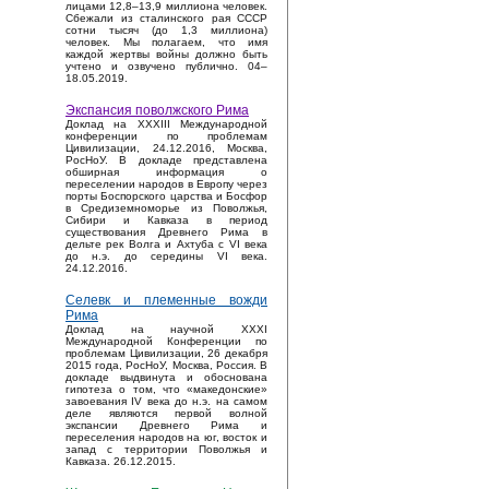
лицами 12,8–13,9 миллиона человек.
Сбежали из сталинского рая СССР
сотни тысяч (до 1,3 миллиона)
человек. Мы полагаем, что имя
каждой жертвы войны должно быть
учтено и озвучено публично. 04–
18.05.2019.
Экспансия поволжского Рима
Доклад на XXXIII Международной
конференции по проблемам
Цивилизации, 24.12.2016, Москва,
РосНоУ. В докладе представлена
обширная информация о
переселении народов в Европу через
порты Боспорского царства и Босфор
в Средиземноморье из Поволжья,
Сибири и Кавказа в период
существования Древнего Рима в
дельте рек Волга и Ахтуба с VI века
до н.э. до середины VI века.
24.12.2016.
Селевк и племенные вожди
Рима
Доклад на научной XXXI
Международной Конференции по
проблемам Цивилизации, 26 декабря
2015 года, РосНоУ, Москва, Россия. В
докладе выдвинута и обоснована
гипотеза о том, что «македонские»
завоевания IV века до н.э. на самом
деле являются первой волной
экспансии Древнего Рима и
переселения народов на юг, восток и
запад с территории Поволжья и
Кавказа. 26.12.2015.