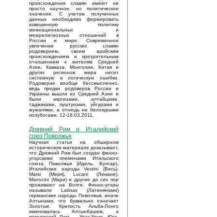
происхождения славян имеют не
просто научное, но политическое
значение. С учетом полученных
данных необходимо формировать
взвешенную политику
межнациональных и
межрелигиозных отношений в
России и мире. Современное
увлечение русских славян
родоверием, своим арийским
происхождением и презрительным
отношением к жителям Средней
Азии, Кавказа, Монголии, Китая и
других регионов мира несет
системную и логическую ошибки.
Родоверие вообще бессмысленно,
ведь предки родоверов России и
Украины вышли из Средней Азии и
были киргизами, алтайцами,
таджиками, пуштунами, уйгурами и
жужанями, а отнюдь не белокурыми
полубогами. 12-18.03.2011.
Древний Рим и Италийский
союз Поволжья
Научная статья на обширном
историческом материале доказывает,
что Древний Рим был создан финно-
угорскими племенами Итильского
союза Поволжья (Идель, Булгар).
Италийские народы Vestini (Весь),
Marsi (Меря), Lucani (Люкане),
Marrucini (Мари) и другие до сих пор
проживают на Волге. Финно-угоры
называли Latinas (Латинянами)
германские народы Поволжья, иначе
Алтынами, что буквально означает
Золотые. Крепость Альба-Лонго
именовалась Алтынбашем, а
поволжский Рим – Улак-Урум. Юго-