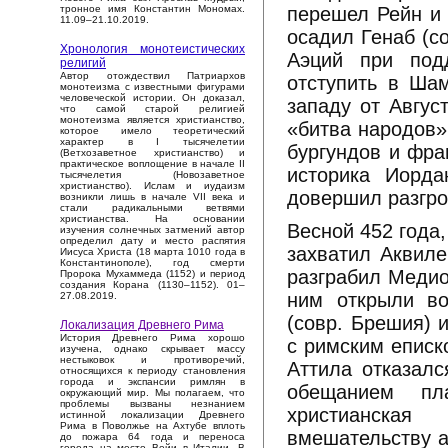
перешел Рейн и 
тронное имя Константин Мономах.
11.09–21.10.2019.
осадил Генаб (с
Хронология монотеистических
Аэций при подд
религий
Автор отождествил Патриархов
отступить в Шам
монотеизма с известными фигурами
человеческой истории. Он доказал,
западу от Авгус
что самой старой религией
монотеизма является христианство,
«битва народов»
которое имело теоретический
характер в I тысячелетии
бургундов и фра
(Ветхозаветное христианство) и
практическое воплощение в начале II
историка Иорда
тысячелетия (Новозаветное
христианство). Ислам и иудаизм
довершил разгро
возникли лишь в начале VII века и
стали радикальными ветвями
христианства. На основании
Весной 452 года,
изучения солнечных затмений автор
определил дату и место распятия
захватил Аквиле
Иисуса Христа (18 марта 1010 года в
Константинополе), год смерти
разграбил Медио
Пророка Мухаммеда (1152) и период
создания Корана (1130–1152). 01–
ним открыли во
27.08.2019.
(совр. Брешия) 
Локализация Древнего Рима
История Древнего Рима хорошо
с римским еписк
изучена, однако скрывает массу
нестыковок и противоречий,
Аттила отказалс
относящихся к периоду становления
города и экспансии римлян в
обещанием пл
окружающий мир. Мы полагаем, что
проблемы вызваны незнанием
христианская
истинной локализации Древнего
Рима в Поволжье на Ахтубе вплоть
вмешательству а
до пожара 64 года и переноса
города на место Вейи в Италии. В