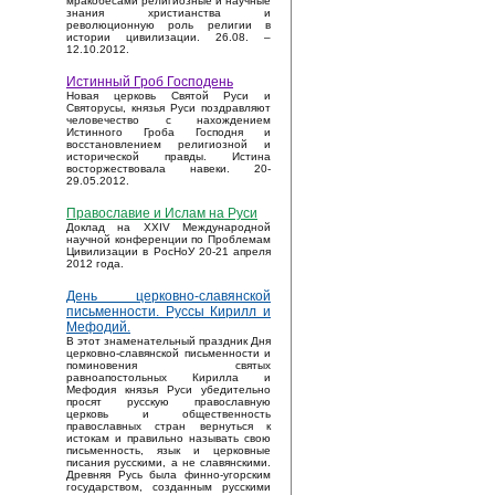
мракобесами религиозные и научные
знания христианства и
революционную роль религии в
истории цивилизации. 26.08. –
12.10.2012.
Истинный Гроб Господень
Новая церковь Святой Руси и
Святорусы, князья Руси поздравляют
человечество с нахождением
Истинного Гроба Господня и
восстановлением религиозной и
исторической правды. Истина
восторжествовала навеки. 20-
29.05.2012.
Православие и Ислам на Руси
Доклад на XXIV Международной
научной конференции по Проблемам
Цивилизации в РосНоУ 20-21 апреля
2012 года.
День церковно-славянской
письменности. Руссы Кирилл и
Мефодий.
В этот знаменательный праздник Дня
церковно-славянской письменности и
поминовения святых
равноапостольных Кирилла и
Мефодия князья Руси убедительно
просят русскую православную
церковь и общественность
православных стран вернуться к
истокам и правильно называть свою
письменность, язык и церковные
писания русскими, а не славянскими.
Древняя Русь была финно-угорским
государством, созданным русскими