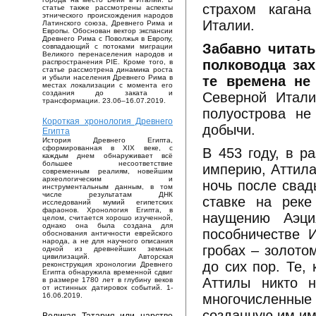
страхом кагана
статье также рассмотрены аспекты
этнического происхождения народов
Италии.
Латинского союза, Древнего Рима и
Европы. Обоснован вектор экспансии
Древнего Рима с Поволжья в Европу,
Забавно читать
совпадающий с потоками миграции
Великого перенаселения народов и
полководца зах
распространения PIE. Кроме того, в
статье рассмотрена динамика роста
те времена не
и убыли населения Древнего Рима в
местах локализации с момента его
создания до заката и
Северной Итали
трансформации. 23.06–16.07.2019.
полуострова не
Короткая хронология Древнего
добычи.
Египта
История Древнего Египта,
сформированная в XIX веке, с
В 453 году, в р
каждым днем обнаруживает всё
большее несоответствие
империю, Аттила
современным реалиям, новейшим
археологическим и
ночь после свад
инструментальным данным, в том
числе результатам ДНК
ставке на реке
исследований мумий египетских
фараонов. Хронология Египта, в
наущению Аэц
целом, считается хорошо изученной,
однако она была создана для
пособничестве 
обоснования античности еврейского
народа, а не для научного описания
гробах – золото
одной из древнейших земных
цивилизаций. Авторская
до сих пор. Те,
реконструкция хронологии Древнего
Египта обнаружила временной сдвиг
Аттилы никто н
в размере 1780 лет в глубину веков
от истинных датировок событий. 1-
многочисленны
16.06.2019.
созданную им им