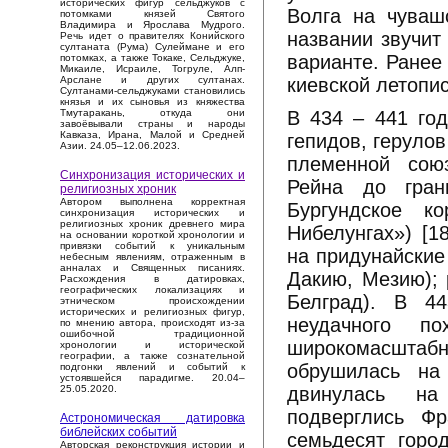
исторических фигур сельджуков с
Волга на чуваш
потомками князей Святого
Владимира и Ярослава Мудрого.
названии звучит
Речь идет о правителях Конийского
султаната (Рума) Сулеймане и его
варианте. Ранее 
потомках, а также Токаке, Сельджуке,
Микаиле, Исраиле, Тогруле, Алп-
киевской летопис
Арслане и других султанах.
Султанами-сельджуками становились
князья и их сыновья из княжества
В 434 – 441 год
Тмутаракань, откуда они
завоёвывали страны и народы
Кавказа, Ирана, Малой и Средней
гепидов, геруло
Азии. 24.05–12.06.2023.
племенной сою
Синхронизация исторических и
Рейна до гран
религиозных хроник
Автором выполнена корректная
Бургундское к
синхронизация исторических и
религиозных хроник древнего мира
Нибелунгах») [1
на основании короткой хронологии и
привязки событий к уникальным
на придунайские
небесным явлениям, отраженным в
анналах и Священных писаниях.
Дакию, Мезию); 
Расхождения в датировках,
географических локализациях и
Белград). В 4
этническом происхождении
исторических и религиозных фигур,
неудачного п
по мнению автора, происходят из-за
ошибочной традиционной
широкомасштабн
хронологии и исторической
географии, а также сознательной
обрушилась на
подгонки явлений и событий к
устоявшейся парадигме. 20.04–
двинулась на
25.05.2020.
подверглись Фр
Астрономическая датировка
библейских событий
семьдесят горо
Авторская реконструкция истории и