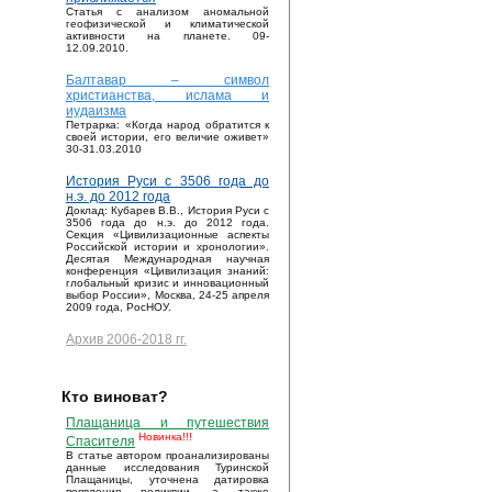
Статья с анализом аномальной
геофизической и климатической
активности на планете. 09-
12.09.2010.
Балтавар – символ
христианства, ислама и
иудаизма
Петрарка: «Когда народ обратится к
своей истории, его величие оживет»
30-31.03.2010
История Руси с 3506 года до
н.э. до 2012 года
Доклад: Кубарев В.В., История Руси с
3506 года до н.э. до 2012 года.
Секция «Цивилизационные аспекты
Российской истории и хронологии».
Десятая Международная научная
конференция «Цивилизация знаний:
глобальный кризис и инновационный
выбор России», Москва, 24-25 апреля
2009 года, РосНОУ.
Архив 2006-2018 гг.
Кто виноват?
Плащаница и путешествия
Новинка!!!
Спасителя
В статье автором проанализированы
данные исследования Туринской
Плащаницы, уточнена датировка
появления реликвии, а также