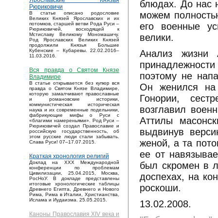
Ярославские Князья
блюдах. До нас 
Рюриковичи
можем полностью
В статье описано родословие
Великих Князей Ярославских и их
его военные ус
потомков, старшей ветви Рода Руси –
Рюриковичей, восходящей к
Мстиславу Великому Мономашичу.
велики.
Род Ярославских Великих Князей
продолжили Князья Большие
Кубенские – Кубаревы. 22.02.2016–
Анализ жизни 
11.03.2016.
принадлежности
Вся правда о Святом Князе
поэтому не напа
Владимире
В статье открывается без купюр вся
Он женился на 
правда о Святом Князе Владимире,
которую замалчивают православные
Гонории, сест
и романовские историки,
коммунистическая историческая
возглавил военн
наука и их современные подельники,
фабрикующие мифы о Руси с
Аттилы масонск
«благими намереньями». Род Руси –
Рюриковичей создал Православие и
выдвинув верси
российскую государственность, об
этом русские люди стали забывать.
женой, а та пот
Слава Руси! 07–17.07.2015.
ее от навязывае
Краткая хронология религий
Доклад на XXX Международной
был скромен в л
конференции по проблемам
Цивилизации, 25.04.2015, Москва,
доспехах, на ко
РосНоУ. В докладе представлены
итоговые хронологические таблицы
роскоши.
Древнего Египта, Древнего и Нового
Рима, Рима в Италии, Христианства,
Ислама и Иудаизма. 25.05.2015.
13.02.2008.
Каноны Православия XIV века и