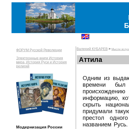
Б
Валерий КУБАРЕВ
>
Мысли вслух
ФОРУМ Русской Революции
Аттила
Электронные книги История
мира, История Руси и История
религий
Одним из выдаю
времени был 
происхождению 
информацию, кот
скрыть национа
придумали такую
престол одног
названием Русь.
Модернизация России