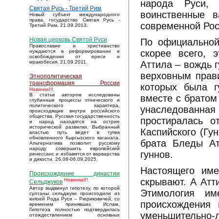
народа Руси, 
Святая Русь - Третий Рим
воинственные 
Новый субъект международного
права, государство Святая Русь -
современной Рос
Третий Рим, 21.09.2013.
Новая церковь Святой Руси
По официальной
Православие и христианство
скорее всего, 
нуждаются в реформировании и
освобождении от ереси и
Аттила – вождь г
мракобесия. 21.09.2011.
верховным прави
Этнополитическая
трансформация России
которых была г
Новинка!!!
В статье автором исследованы
вместе с братом
глубинные процессы этнического и
политического характера,
унаследованна
происходящие внутри российского
общества. Русская государственность
простиралась о
и народ находятся на острие
исторической развилки. Выбранный
Каспийского (Гун
властью путь ведет в тупик
обновленного Кыргызского каганата.
брата Бледы Ат
Альтернатива позволит русскому
народу совершить европейский
гуннов.
ренессанс и избавится от варварства
и дикости. 26.08-06.09.2025.
Настоящего име
Происхождение династии
скрывают. А Атт
Новинка!!!
Сельджуков
Автор выдвинул гипотезу, по которой
Этимология име
султаны сельджуки происходили из
князей Рода Руси – Рюриковичей, со
происхождения 
временем принявших Ислам.
Гипотеза полностью подтвердилась
уменьшительно-
отождествлением основных