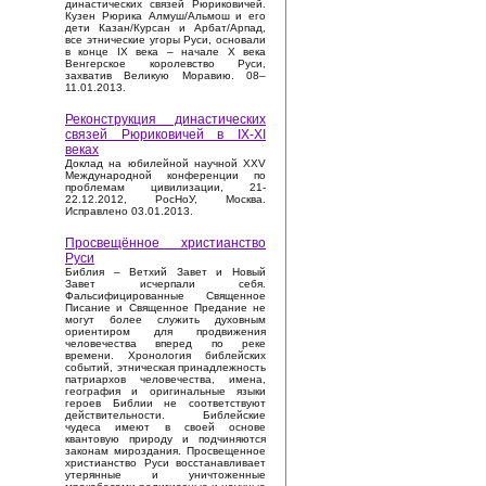
династических связей Рюриковичей.
Кузен Рюрика Алмуш/Альмош и его
дети Казан/Курсан и Арбат/Арпад,
все этнические угоры Руси, основали
в конце IX века – начале X века
Венгерское королевство Руси,
захватив Великую Моравию. 08–
11.01.2013.
Реконструкция династических
связей Рюриковичей в IX-XI
веках
Доклад на юбилейной научной XXV
Международной конференции по
проблемам цивилизации, 21-
22.12.2012, РосНоУ, Москва.
Исправлено 03.01.2013.
Просвещённое христианство
Руси
Библия – Ветхий Завет и Новый
Завет исчерпали себя.
Фальсифицированные Священное
Писание и Священное Предание не
могут более служить духовным
ориентиром для продвижения
человечества вперед по реке
времени. Хронология библейских
событий, этническая принадлежность
патриархов человечества, имена,
география и оригинальные языки
героев Библии не соответствуют
действительности. Библейские
чудеса имеют в своей основе
квантовую природу и подчиняются
законам мироздания. Просвещенное
христианство Руси восстанавливает
утерянные и уничтоженные