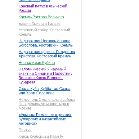
Красный петух в языческой
России
Кремль Ростова Великого
Башня Христа в Галате
Успенский собор, Ростовский
Кремль
Надвратная Церковь Иоанна
Богослова, Ростовский Кремль
Надвратная церковь Рождества
Христова, Ростовский Кремль
Неопалимая Кубина
Паломнический и научный
визит на Синай и в Палестину
Великого Князя Валерия
Кубарева
Скала Куба, Куббат ас-Сахра
или Храм Соломона
Некрополь Смоленского собора
Новодевичьего монастыря в
Москве
«Урманы-Римляне» в русских,
булгарских и византийских
летописях
Притчи
Князь Курбский и Иван IV