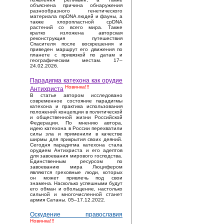
объяснена причина обнаружения
разнообразного генетического
материала mpDNA людей и фауны, а
также хлоропластной cpDNA
растений со всего мира. Также
кратко изложена авторская
реконструкция путешествия
Спасителя после воскрешения и
приведен маршрут его движения по
планете с привязкой по датам и
географическим местам. 17–
24.02.2026.
Парадигма катехона как орудие
Новинка!!!
Антихриста
В статье автором исследовано
современное состояние парадигмы
катехона и практика использования
положений концепции в политической
и общественной жизни Российской
Федерации. По мнению автора,
идею катехона в России перехватили
силы зла и применили в качестве
ширмы для прикрытия своих деяний.
Сегодня парадигма катехона стала
орудием Антихриста и его адептов
для завоевания мирового господства.
Единственным ресурсом по
завоеванию мира Люцифером
являются греховные люди, которых
он может привлечь под свои
знамена. Насколько успешными будут
его обман и обольщение, настолько
сильной и многочисленной станет
армия Сатаны. 05–17.12.2022.
Оскудение православия
Новинка!!!