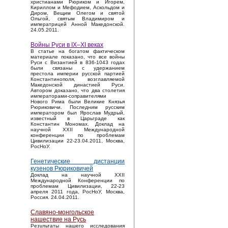
христианами Рюриком и Игорем,
Кириллом и Мефодием, Аскольдом и
Диром, Вещим Олегом и святой
Ольгой, святым Владимиром и
императрицей Анной Македонской.
24.05.2011.
Войны Руси в IX–XI веках
В статье на богатом фактическом
материале показано, что все войны
Руси с Византией в 836-1043 годах
были связаны с удержанием
престола империи русской партией
Константинополя, возглавляемой
Македонской династией Руси.
Автором доказано, что два столетия
императорами-соправителями
Нового Рима были Великие Князья
Рюриковичи. Последним русским
императором был Ярослав Мудрый,
известный в Царьграде как
Константин Мономах. Доклад на
научной XXII Международной
конференции по проблемам
Цивилизации 22-23.04.2011, Москва,
РосНоУ.
Генетические дистанции
кузенов Рюриковичей
Доклад на научной XXII
Международной Конференции по
проблемам Цивилизации, 22-23
апреля 2011 года, РосНоУ, Москва,
Россия. 24.04.2011.
Славяно-монгольское
нашествие на Русь
Результаты нашего исследования