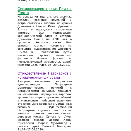
истину. 11–30.11.2021.
Синхронизация хроник Рима и
Египта
На основании тщательного анализа
деталей военных компаний и
астрономических явлений из хроник
Древнего и Нового Рима, Древнего
Египта и персидских источников
автором был подтвержден
хронологический сдвиг в истории
Древнего Египта на 1780 лет в
прошлое. Автором также был
выявлен комплот историков по
сокрытию существования Древнего
Египта в I тысячелетии путем
маскировки деяний египетских
фараонов Нового Царства за
несуществующей активностью царей
империи Сасанидов. 06–29.03.2021.
Отождествление Патриархов с
историческими фигурами
Автором выполнена корректная
идентификация Патриархов
монотеистических религий с
историческими фигурами прошлого
на основании парадигмы короткой
хронологии мира и привязки событий
к уникальным небесным явлениям,
отраженным в хрониках и Священных
писаниях. Идентификация
Патриархов сделана на основе
анализа данных генеалогических
деревьев Иисуса Христа от Луки,
Матфея, мозаик Церкви Хора,
генеалогии Пророка Мухаммеда и
списков царей Великой Болгарии.
21.07–27.08.2020.