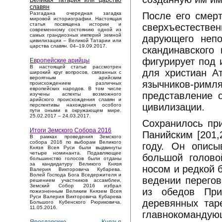
Великая Татария или царство
славян
После его смерт
Разгадана очередная загадка
мировой историографии. Настоящая
статья посвящена истории и
сверхъестестве
современному состоянию одной из
самых грандиозных империй земной
дарующего непо
цивилизации – Великой Татарии или
царства славян. 04–19.09.2017.
скандинавского 
фигурирует под 
Европейские арийцы
В настоящей статье рассмотрен
для христиан А
широкий круг вопросов, связанных с
вероятным арийским
язычников-римл
происхождением различных
европейских народов. В том числе
представление 
изучены аспекты возможного
арийского происхождения славян и
цивилизации.
перспективы нахождения особого
пути оными в окружающем мире.
25.02.2017 – 24.03.2017.
Сохранилось пр
Итоги Земского Собора 2016
Панийским [201,
В рамках проведения Земского
собора 2016 по выборам Великого
году. Он описы
Князя Всея Руси были выдвинуты
четыре номинанта. Подавляющее
большой голово
большинство голосов были отданы
за кандидатуру Великого Князя
носом и редкой б
Валерия Викторовича Кубарева.
Волей Господа Бога Вседержителя и
ведении перегов
решением участников ассамблеи,
Земский Собор 2016 избрал
из обедов При
пожизненным Великим Князем Всея
Руси Валерия Викторовича Кубарева
деревянных таре
Большого Кубенского Рюриковича.
11.05.2016.
главнокоманду