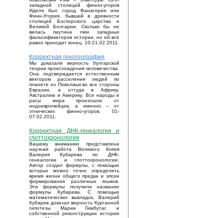
западной столицей финно-угоров
Иделя был город Фанагория или
Финн-Угория, бывший в древности
столицей Боспорского царства и
Великой Болгарии. Сколько бы не
вилась паутина лжи западных
фальсификаторов истории, но ей всё
равно приходит конец. 10-21.02.2011.
Корректная геногеография
Мы доказали верность булгарской
теории происхождения человечества.
Она подтверждается естественным
вектором расселения людей по
планете из Поволжья во все стороны
Евразии, а оттуда в Африку,
Австралию и Америку. Все народы и
расы мира произошли от
индоевропейцев, а именно – от
этнических финно-угоров. 01-
07.02.2011.
Корректная ДНК-генеалогия и
глоттохронология
Вашему вниманию представлена
научная работа Великого Князя
Валерия Кубарева по ДНК-
генеалогии и глоттохронологии.
Автор создал формулы, с помощью
которых можно точно определить
время жизни общего предка и эпохи
формирования различных языков.
Эти формулы получили название
формулы Кубарева. С помощью
математических выкладок, Валерий
Кубарев доказал верность Курганной
гипотезы Марии Гимбутас и
собственной реконструкции истории