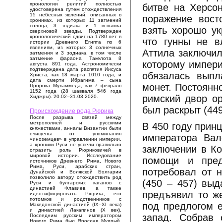
хронологии религий полностью
битве на Херсон
удостоверена путем отождествления
15 небесных явлений, описанных в
поражение вост
хрониках, из которых 11 затмений
солнца, 3 зодиака и 1 вспышка
взять хорошо ук
сверхновой звезды. Подтвержден
хронологический сдвиг на 1780 лет в
что гунны не в
истории Древнего Египта по 6
явлениям, из которых 3 солнечных
Аттила заключил
затмения и 3 зодиака, в том числе
затмение фараона Такелота 8
которому импери
августа 891 года. Астрономически
подтверждена дата распятия Иисуса
обязалась выпл
Христа, как 18 марта 1010 года, и
дата смерти Ибрагима – сына
монет. Постоянн
Пророка Мухаммеда, как 7 февраля
1152 года (28 шавваля 546 года
римский двор ор
Хиджры). 20.02–31.03.2020.
был раскрыт (449
Происхождение рода Рюрика
После разрыва связей между
метрополией и русскими
В 450 году принц
княжествами, анналы Византии были
очищены от упоминания
императора Вале
«иноземцев» в управлении империи,
а хроники Руси не успели правильно
заключении в Ко
отразить роль Рюриковичей в
мировой истории. Исследование
помощи и пред
источников Древнего Рима, Нового
Рима, Руси, арабских стран,
потребовал от н
Дунайской и Волжской Болгарии
позволило автору отождествить род
(450 – 457) выд
Руси и булгарских каганов с
династией Флавиев, а также
предъявил то же
идентифицировать Рюрика, его
потомков и родственников с
под предлогом е
Македонской династией (IX–XI века)
и династией Лакапинов (X век).
запад. Собрав 
Последним русским императором
Нового Рима был Ярослав Мудрый,