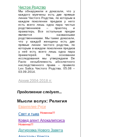
Чистое Родство
Мы обнаружили и доказали, что у
каждого мужчины есть две прямые
линии Чистого Родства, по которым в
каждом поколении предков у него
есть всего лишь одна пара чистых
родственников – праотец и
праматерь. Все остальные предки
являются названными
родственниками. Мы также доказали,
что у каждой женщины есть две
прямые линии чистого родства, по
которым в каждом поколении предков
у неё есть всего лишь одна пара
праматерей. На основании
исследования мы утверждаем De
Facto незыблемость абсолютного
наследственного права – правило
Lex Salica Чистого Родства. 05.08 –
03.09.2014.
Архив 2004-2018 гг.
Продолжение следует...
Мысли вслух: Религия
Евангелие Руси
Новинка!!!
Свет и тьма
Ковид агент Апокалипсиса
Новинка!!!
Датировка Нового Завета
Апостолы Христа