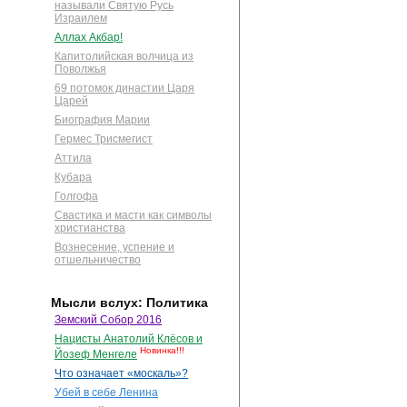
называли Святую Русь
Израилем
Аллах Акбар!
Капитолийская волчица из
Поволжья
69 потомок династии Царя
Царей
Биография Марии
Гермес Трисмегист
Аттила
Кубара
Голгофа
Свастика и масти как символы
христианства
Вознесение, успение и
отшельничество
Мысли вслух: Политика
Земский Собор 2016
Нацисты Анатолий Клёсов и
Новинка!!!
Йозеф Менгеле
Что означает «москаль»?
Убей в себе Ленина