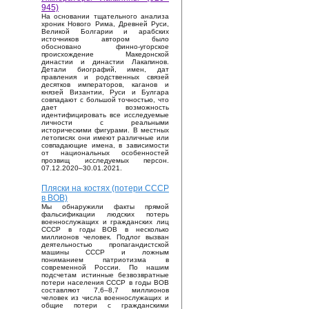
945)
На основании тщательного анализа
хроник Нового Рима, Древней Руси,
Великой Болгарии и арабских
источников автором было
обосновано финно-угорское
происхождение Македонской
династии и династии Лакапинов.
Детали биографий, имен, дат
правления и родственных связей
десятков императоров, каганов и
князей Византии, Руси и Булгара
совпадают с большой точностью, что
дает возможность
идентифицировать все исследуемые
личности с реальными
историческими фигурами. В местных
летописях они имеют различные или
совпадающие имена, в зависимости
от национальных особенностей
прозвищ исследуемых персон.
07.12.2020–30.01.2021.
Пляски на костях (потери СССР
в ВОВ)
Мы обнаружили факты прямой
фальсификации людских потерь
военнослужащих и гражданских лиц
СССР в годы ВОВ в несколько
миллионов человек. Подлог вызван
деятельностью пропагандистской
машины СССР и ложным
пониманием патриотизма в
современной России. По нашим
подсчетам истинные безвозвратные
потери населения СССР в годы ВОВ
составляют 7,6–8,7 миллионов
человек из числа военнослужащих и
общие потери с гражданскими