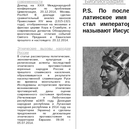
"Библиография"
современности
Доклад на XXIX Международной
конференции по проблемам
P.S. По посл
Цивилизации, 20.12.2014, Москва,
РосНоУ. В докладе сделан
латинское имя 
сравнительный анализ канонов
Православия XIV века (1315-1321
стал императо
года), отображенных на мозаиках и
фресках церкви Хора в Стамбуле, и
называют Иисус
современных догматов. Обнаружены
многочисленные отличия событий
Святого Предания и Евангелия
прошлого и настоящего. 20.12.2014.
Этнические вызовы народам
России
В статье рассмотрены политические,
экономические, культурные и
религиозные аспекты последствий
этнического противостояния
коренных народов России и
пришлого славянского населения,
образовавшегося в результате
насильственной славянизации Руси
во времена монгольского ига.
Исследованы исторические причины
возникновения этнических
противоречий, даны оценки
современного состояния проблемы
(Чечелевская и Люботинская
республики в1905 году, Донецкая
народная республика и Луганская
народная республика в 2014 году на
территории Украины) и сделаны
предложения по деэскалации
этнического противостояния на
территории Евразии. 09.06 –
05.07.2014.