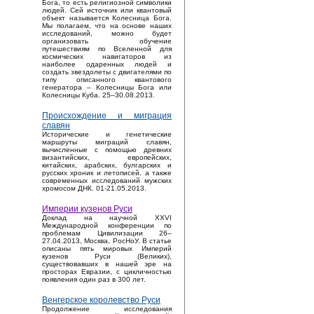
Бога, то есть религиозной символики
людей. Сей источник или квантовый
объект называется Колесница Бога.
Мы полагаем, что на основе наших
исследований, можно будет
организовать обучение
путешествиям по Вселенной для
космических навигаторов из
наиболее одаренных людей и
создать звездолеты с двигателями по
типу описанного квантового
генератора – Колесницы Бога или
Колесницы Куба. 25–30.08.2013.
Происхождение и миграция
славян
Исторические и генетические
маршруты миграций славян,
вычисленные с помощью древних
византийских, европейских,
китайских, арабских, булгарских и
русских хроник и летописей, а также
современных исследований мужских
хромосом ДНК. 01-21.05.2013.
Империи кузенов Руси
Доклад на научной XXVI
Международной конференции по
проблемам Цивилизации 26–
27.04.2013, Москва, РосНоУ. В статье
описаны пять мировых Империй
кузенов Руси (Великих),
существовавших в нашей эре на
просторах Евразии, с цикличностью
появления один раз в 300 лет.
Венгерское королевство Руси
Продолжение исследования