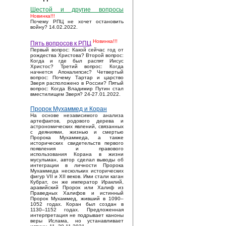
Шестой и другие вопросы
Новинка!!!
Почему РПЦ не хочет остановить
войну? 14.02.2022.
Новинка!!!
Пять вопросов к РПЦ
Первый вопрос: Какой сейчас год от
рождества Христова? Второй вопрос:
Когда и где был распят Иисус
Христос? Третий вопрос: Когда
начнется Апокалипсис? Четвертый
вопрос: Почему Тартар и царство
Зверя расположено в России? Пятый
вопрос: Когда Владимир Путин стал
вместилищем Зверя? 24-27.01.2022.
Пророк Мухаммед и Коран
На основе независимого анализа
артефактов, родового дерева и
астрономических явлений, связанных
с деяниями, жизнью и смертью
Пророка Мухаммеда, а также
исторических свидетельств первого
появления и правового
использования Корана в жизни
мусульман, автор сделал выводы об
интеграции в личности Пророка
Мухаммеда нескольких исторических
фигур VII и XII веков. Ими стали каган
Кубрат, он же император Ираклий,
аравийский Пророк или Халиф из
Праведных Халифов и истинный
Пророк Мухаммед, живший в 1090–
1052 годах. Коран был создан в
1130–1152 годах. Предложенная
интерпретация не подрывает каноны
веры Ислама, но устанавливает