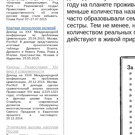
«благими намереньями». Род
году на планете прожив
Руси – Рюриковичей создал
Православие и российскую
меньше количества наз
государственность, об этом
русские люди стали забывать.
часто образовывали се
Слава Руси! 07–17.07.2015.
сестры. Тем не менее, 
Краткая хронология религий
количеством реальных п
Доклад на XXX Международной
конференции по проблемам
действуют в живой при
Цивилизации, 25.04.2015, Москва,
РосНоУ. В докладе представлены
итоговые хронологические
таблицы Древнего Египта,
Древнего и Нового Рима, Рима в
Италии, Христианства, Ислама и
Иудаизма. 25.05.2015.
Каноны Православия XIV
века и современности
Доклад на XXIX Международной
конференции по проблемам
Цивилизации, 20.12.2014, Москва,
РосНоУ. В докладе сделан
сравнительный анализ канонов
Православия XIV века (1315-1321
года), отображенных на мозаиках
и фресках церкви Хора в
Стамбуле, и современных
догматов. Обнаружены
многочисленные отличия событий
Святого Предания и Евангелия
прошлого и настоящего.
20.12.2014.
Этнические вызовы народам
России