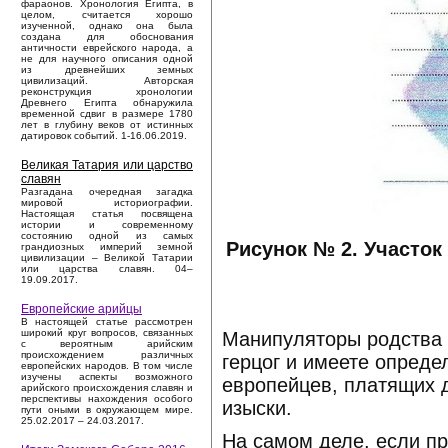
фараонов. Хронология Египта, в
целом, считается хорошо
изученной, однако она была
создана для обоснования
античности еврейского народа, а
не для научного описания одной
из древнейших земных
цивилизаций. Авторская
реконструкция хронологии
Древнего Египта обнаружила
временной сдвиг в размере 1780
лет в глубину веков от истинных
датировок событий. 1-16.06.2019.
Великая Татария или царство
славян
Разгадана очередная загадка
мировой историографии.
Настоящая статья посвящена
истории и современному
состоянию одной из самых
Рисунок № 2. Участок
грандиозных империй земной
цивилизации – Великой Татарии
или царства славян. 04–
19.09.2017.
Европейские арийцы
В настоящей статье рассмотрен
широкий круг вопросов, связанных
Манипуляторы родства о
с вероятным арийским
происхождением различных
герцог и имеете опред
европейских народов. В том числе
изучены аспекты возможного
европейцев, платящих д
арийского происхождения славян и
перспективы нахождения особого
изыски.
пути оными в окружающем мире.
25.02.2017 – 24.03.2017.
На самом деле, если п