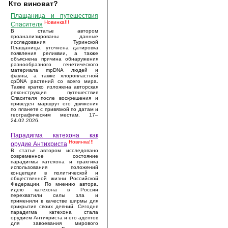
Кто виноват?
Плащаница и путешествия
Новинка!!!
Спасителя
В статье автором
проанализированы данные
исследования Туринской
Плащаницы, уточнена датировка
появления реликвии, а также
объяснена причина обнаружения
разнообразного генетического
материала mpDNA людей и
фауны, а также хлоропластной
cpDNA растений со всего мира.
Также кратко изложена авторская
реконструкция путешествия
Спасителя после воскрешения и
приведен маршрут его движения
по планете с привязкой по датам и
географическим местам. 17–
24.02.2026.
Парадигма катехона как
Новинка!!!
орудие Антихриста
В статье автором исследовано
современное состояние
парадигмы катехона и практика
использования положений
концепции в политической и
общественной жизни Российской
Федерации. По мнению автора,
идею катехона в России
перехватили силы зла и
применили в качестве ширмы для
прикрытия своих деяний. Сегодня
парадигма катехона стала
орудием Антихриста и его адептов
для завоевания мирового