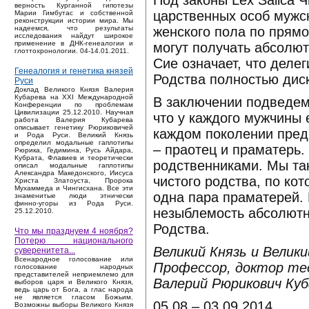
Под законы Lex Salica 
верность Курганной гипотезы
царственных особ мужс
Марии Гимбутас и собственной
реконструкции истории мира. Мы
женского пола по прямо
надеемся, что результаты
исследования найдут широкое
применение в ДНК-генеалогии и
могут получать абсолют
глоттохронологии. 04-14.01.2011.
Сие означает, что деле
Генеалогия и генетика князей
Родства полностью дис
Руси
Доклад Великого Князя Валерия
Кубарева на XXI Международной
В заключении подведем
Конференции по проблемам
Цивилизации 25.12.2010. Научная
что у каждого мужчины 
работа Валерия Кубарева
описывает генетику Рюриковичей
каждом поколении предк
и Рода Руси. Великий Князь
определил модальные гаплотипы
– праотец и праматерь
Рюрика, Гедимина, Русь Айдара,
Кубрата, Флавиев и теоретически
родственниками. Мы та
описал модальные гаплотипы
Александра Македонского, Иисуса
чистого родства, по ко
Христа Златоуста, Пророка
Мухаммеда и Чингисхана. Все эти
одна пара праматерей.
знаменитые люди этнически
финно-угоры из Рода Руси.
незыблемость абсолютно
25.12.2010.
Родства.
Что мы празднуем 4 ноября?
Потерю национального
Великий Князь и Велик
суверенитета...
Bсенародное голосование или
Профессор, доктор тео
голосование народных
представителей неприемлемо для
Валерий Рюрикович Куб
выборов царя и Великого Князя,
ведь царь от Бога, а глас народа
не является гласом Божьим.
05.08 – 03.09.2014.
Возможны выборы Великого Князя