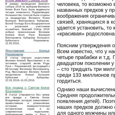
Итоги Земского Собора 2016
человека, то возможно
В рамках проведения Земского
собора 2016 по выборам Великого
названных предков у пр
Князя Всея Руси были выдвинуты
четыре номинанта. Подавляющее
воображения ограничив
большинство голосов были отданы
за кандидатуру Великого Князя
связей, хранящихся в к
Валерия Викторовича Кубарева.
Волей Господа Бога Вседержителя
удается установить, то
и решением участников
ассамблеи, Земский Собор 2016
избрал пожизненным Великим
«красивая» родословна
Князем Всея Руси Валерия
Викторовича Кубарева Большого
Кубенского Рюриковича.
11.05.2016.
Поясним утверждения о
Всем известно, что у на
Ярославские Князья
Рюриковичи
четыре прабабки и т.д.
В статье описано родословие
Великих Князей Ярославских и их
двадцатом поколении у
потомков, старшей ветви Рода
Руси – Рюриковичей, восходящей к
– сто тридцать три мил
Мстиславу Великому Мономашичу.
Род Ярославских Великих Князей
среди 133 миллионов пр
продолжили Князья Большие
Кубенские – Кубаревы.
гордиться.
22.02.2016–11.03.2016.
Вся правда о Святом Князе
Однако наши вычислени
Владимире
Средняя продолжительно
В статье открывается без купюр
вся правда о Святом Князе
появления детей). Поэт
Владимире, которую замалчивают
православные и романовские
наших предков должно о
историки, коммунистическая
историческая наука и их
для одного мужчины ил
современные подельники,
фабрикующие мифы о Руси с