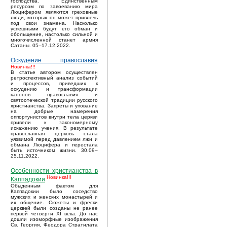
господства. Единственным
ресурсом по завоеванию мира
Люцифером являются греховные
люди, которых он может привлечь
под свои знамена. Насколько
успешными будут его обман и
обольщение, настолько сильной и
многочисленной станет армия
Сатаны. 05–17.12.2022.
Оскудение православия
Новинка!!!
В статье автором осуществлен
ретроспективный анализ событий
и процессов, приведших к
оскудению и трансформации
канонов православия и
святоотеческой традиции русского
христианства. Запреты и упование
на добрые намерения
оппортунистов внутри тела церкви
привели к закономерному
искажению учения. В результате
православная церковь стала
уязвимой перед давлением лжи и
обмана Люцифера и перестала
быть источником жизни. 30.09–
25.11.2022.
Особенности христианства в
Новинка!!!
Каппадокии
Обыденным фактом для
Каппадокии было соседство
мужских и женских монастырей и
их общение. Сюжеты и фрески
церквей были созданы не ранее
первой четверти XI века. До нас
дошли изоморфные изображения
Св. Георгия, Феодора Стратилата