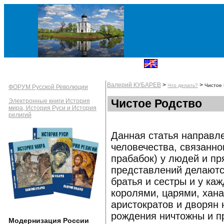
Валерий КУБАРЕВ
>
>
Что делать?
Чистое 
ФОРУМ Русской Революции
Чистое Родство
Электронные книги История
мира, История Руси и История
религий
Данная статья направл
человечества, связанно
прабабок) у людей и пр
представлений делаютс
братья и сестры и у ка
королями, царями, хана
аристократов и дворян
рождения ничтожны и п
Модернизация России