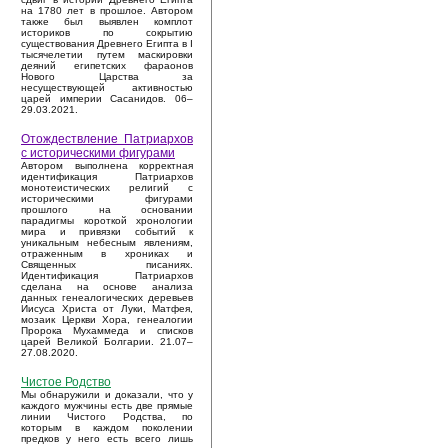
на 1780 лет в прошлое. Автором
также был выявлен комплот
историков по сокрытию
существования Древнего Египта в I
тысячелетии путем маскировки
деяний египетских фараонов
Нового Царства за
несуществующей активностью
царей империи Сасанидов. 06–
29.03.2021.
Отождествление Патриархов
с историческими фигурами
Автором выполнена корректная
идентификация Патриархов
монотеистических религий с
историческими фигурами
прошлого на основании
парадигмы короткой хронологии
мира и привязки событий к
уникальным небесным явлениям,
отраженным в хрониках и
Священных писаниях.
Идентификация Патриархов
сделана на основе анализа
данных генеалогических деревьев
Иисуса Христа от Луки, Матфея,
мозаик Церкви Хора, генеалогии
Пророка Мухаммеда и списков
царей Великой Болгарии. 21.07–
27.08.2020.
Чистое Родство
Мы обнаружили и доказали, что у
каждого мужчины есть две прямые
линии Чистого Родства, по
которым в каждом поколении
предков у него есть всего лишь