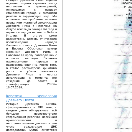
изучена, однако скрывает массу
нестыковок и противоречий,
относящихся к периоду
становления города и экспансии
римлян в окружающий мир. Мы
полагаем, что проблемы вызваны
незнанием истинной локализации
Древнего Рима в Поволжье на
Ахтубе вплоть до пожара 64 года и
переноса города на место Вейи в
Италии. В статье также
рассмотрены аспекты этнического
происхождения народов
Латинского союза, Древнего Рима
и Европы. Обоснован вектор
экспансии Древнего Рима с
Поволжья в Европу, совпадающий с
потоками миграции Великого
перенаселения народов и
распространения PIE. Кроме того,
в статье рассмотрена динамика
роста и убыли населения
Древнего Рима в местах
локализации с момента его
создания до заката и
трансформации. 23.06–
16.07.2019.
Короткая хронология
Древнего Египта
История Древнего Египта,
сформированная в XIX веке, с
каждым днем обнаруживает всё
большее несоответствие
современным реалиям, новейшим
археологическим и
инструментальным данным, в том
числе результатам ДНК
исследований мумий египетских