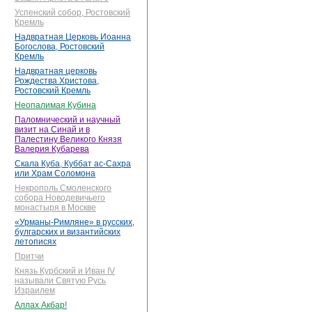
Успенский собор, Ростовский
Кремль
Надвратная Церковь Иоанна
Богослова, Ростовский
Кремль
Надвратная церковь
Рождества Христова,
Ростовский Кремль
Неопалимая Кубина
Паломнический и научный
визит на Синай и в
Палестину Великого Князя
Валерия Кубарева
Скала Куба, Куббат ас-Сахра
или Храм Соломона
Некрополь Смоленского
собора Новодевичьего
монастыря в Москве
«Урманы-Римляне» в русских,
булгарских и византийских
летописях
Притчи
Князь Курбский и Иван IV
называли Святую Русь
Израилем
Аллах Акбар!