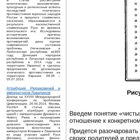
В статье рассмотрены
политические, экономические,
культурные и религиозные аспекты
последствий этнического
противостояния коренных народов
России и пришлого славянского
населения, образовавшегося в
результате насильственной
славянизации Руси во времена
монгольского ига. Исследованы
исторические причины
возникновения этнических
противоречий, даны оценки
современного состояния
проблемы (Чечелевская и
Люботинская республики в1905
году, Донецкая народная
республика и Луганская народная
республика в 2014 году на
территории Украины) и сделаны
предложения по деэскалации
этнического противостояния на
территории Евразии. 09.06 –
05.07.2014.
Атрибуция Рюриковичей и
Рис
императоров Лакапинов
Доклад на XXVIII Международной
конференции по проблемам
Цивилизации, 26.04.2014, Москва,
РосНоУ. В статье описана
детальная атрибуция угорских
Введем понятие «чисты
царей с императорами Древнего и
Нового Рима и патриархами
отношение к конкретном
земной цивилизации. Научно
доказано происхождения всех
патриархов монотеизма и
Придется разочаровать
императоров Флавиев и Лакапинов
из рода угорских царей Руси
своих родителей и пред
(Великих), этнических финно-