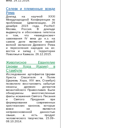
века. 24.12.2016.
Селевк и племенные вожди
Рима
Доклад на научной XXXI
Международной Конференции по
проблемам Цивилизации, 26
декабря 2015 года, РосНоУ,
Москва, Россия. В докладе
выдвинута и обоснована гипотеза
о том, что «македонские»
завоевания IV века до н.э. на
самом деле являются первой
волной экспансии Древнего Рима
и переселения народов на юг,
восток и запад с территории
Поволжья и Кавказа. 26.12.2015.
Живописное Евангелие
Церкви Хора (Карие) в
Стамбуле
Исследование артефактов Церкви
Христа Спасителя в Полях
(Церковь Хора, XIV век, Стамбул)
позволило восстановить забытые
нюансы древних догматов
византийского Православия. Были
обнаружены многочисленные
факты искажения Святого Писания
и Святого Предания при
формировании современных
христианских канонов, которые
вовсе не являются
неприкосновенной данностью
свыше, а есть продукт
человеческого творчества. 15.09–
08.10.2014.