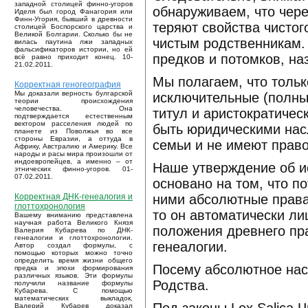
западной столицей финно-угоров
обнаруживаем, что чере
Иделя был город Фанагория или
Финн-Угория, бывший в древности
теряют свойства чистог
столицей Боспорского царства и
Великой Болгарии. Сколько бы не
чистым родственникам.
вилась паутина лжи западных
фальсификаторов истории, но ей
предков и потомков, н
всё равно приходит конец. 10-
21.02.2011.
Мы полагаем, что тольк
Корректная геногеография
Мы доказали верность булгарской
исключительные (полны
теории происхождения
человечества. Она
титул и аристократичес
подтверждается естественным
вектором расселения людей по
быть юридическими нас
планете из Поволжья во все
стороны Евразии, а оттуда в
семьи и не имеют прав
Африку, Австралию и Америку. Все
народы и расы мира произошли от
индоевропейцев, а именно – от
Наше утверждение об и
этнических финно-угоров. 01-
07.02.2011.
основано на том, что п
ними абсолютные права
Корректная ДНК-генеалогия и
глоттохронология
то он автоматически л
Вашему вниманию представлена
научная работа Великого Князя
положения древнего пр
Валерия Кубарева по ДНК-
генеалогии и глоттохронологии.
генеалогии.
Автор создал формулы, с
помощью которых можно точно
определить время жизни общего
Посему абсолютное насл
предка и эпохи формирования
различных языков. Эти формулы
Родства.
получили название формулы
Кубарева. С помощью
математических выкладок,
Валерий Кубарев доказал