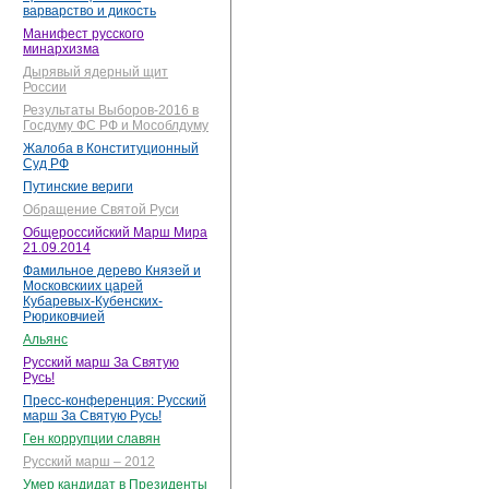
варварство и дикость
Манифест русского
минархизма
Дырявый ядерный щит
России
Результаты Выборов-2016 в
Госдуму ФС РФ и Мособлдуму
Жалоба в Конституционный
Суд РФ
Путинские вериги
Обращение Святой Руси
Общероссийский Марш Мира
21.09.2014
Фамильное дерево Князей и
Московскиих царей
Кубаревых-Кубенских-
Рюриковчией
Альянс
Русский марш За Святую
Русь!
Пресс-конференция: Русский
марш За Святую Русь!
Ген коррупции славян
Русский марш – 2012
Умер кандидат в Президенты