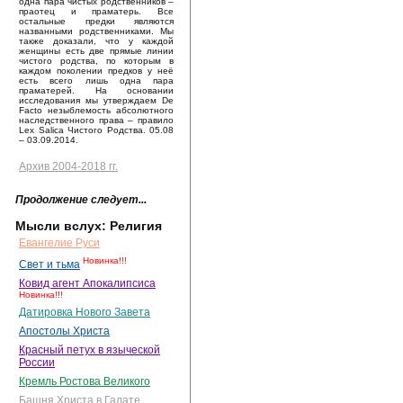
одна пара чистых родственников –
праотец и праматерь. Все
остальные предки являются
названными родственниками. Мы
также доказали, что у каждой
женщины есть две прямые линии
чистого родства, по которым в
каждом поколении предков у неё
есть всего лишь одна пара
праматерей. На основании
исследования мы утверждаем De
Facto незыблемость абсолютного
наследственного права – правило
Lex Salica Чистого Родства. 05.08
– 03.09.2014.
Архив 2004-2018 гг.
Продолжение следует...
Мысли вслух: Религия
Евангелие Руси
Новинка!!!
Свет и тьма
Ковид агент Апокалипсиса
Новинка!!!
Датировка Нового Завета
Апостолы Христа
Красный петух в языческой
России
Кремль Ростова Великого
Башня Христа в Галате