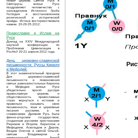
Новая церковь Святой Руси и
Святорусы, князья Руси
поздравляют человечество с
нахождением Истинного Гроба
Господня и восстановлением
религиозной и исторической
правды. Истина восторжествовала
навеки. 20-29.05.2012.
Православие и Ислам на
Руси
Доклад на XXIV Международной
научной конференции по
Проблемам Цивилизации в
РосНоУ 20-21 апреля 2012 года.
День церковно-славянской
Рис
письменности. Руссы Кирилл
и Мефодий.
В этот знаменательный праздник
Дня церковно-славянской
письменности и поминовения
святых равноапостольных Кирилла
и Мефодия князья Руси
убедительно просят русскую
православную церковь и
общественность православных
стран вернуться к истокам и
правильно называть свою
письменность, язык и церковные
писания русскими, а не
славянскими. Древняя Русь была
финно-угорским государством,
созданным русскими христианами
Рюриком и Игорем, Кириллом и
Мефодием, Аскольдом и Диром,
Вещим Олегом и святой Ольгой,
святым Владимиром и
императрицей Анной