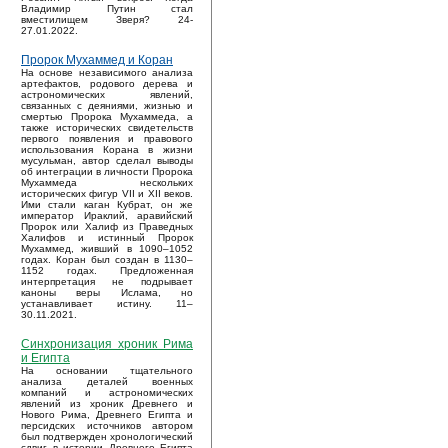
Владимир Путин стал
вместилищем Зверя? 24-
27.01.2022.
Пророк Мухаммед и Коран
На основе независимого анализа
артефактов, родового дерева и
астрономических явлений,
связанных с деяниями, жизнью и
смертью Пророка Мухаммеда, а
также исторических свидетельств
первого появления и правового
использования Корана в жизни
мусульман, автор сделал выводы
об интеграции в личности Пророка
Мухаммеда нескольких
исторических фигур VII и XII веков.
Ими стали каган Кубрат, он же
император Ираклий, аравийский
Пророк или Халиф из Праведных
Халифов и истинный Пророк
Мухаммед, живший в 1090–1052
годах. Коран был создан в 1130–
1152 годах. Предложенная
интерпретация не подрывает
каноны веры Ислама, но
устанавливает истину. 11–
30.11.2021.
Синхронизация хроник Рима
и Египта
На основании тщательного
анализа деталей военных
компаний и астрономических
явлений из хроник Древнего и
Нового Рима, Древнего Египта и
персидских источников автором
был подтвержден хронологический
сдвиг в истории Древнего Египта