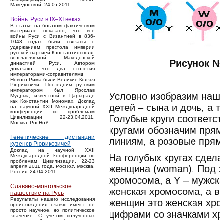
Македонской. 24.05.2011.
Войны Руси в IX–XI веках
В статье на богатом фактическом
материале показано, что все
войны Руси с Византией в 836-
1043 годах были связаны с
удержанием престола империи
русской партией Константинополя,
возглавляемой Македонской
Рисунок №
династией Руси. Автором
доказано, что два столетия
императорами-соправителями
Нового Рима были Великие Князья
Рюриковичи. Последним русским
императором был Ярослав
Условно изобразим наш
Мудрый, известный в Царьграде
как Константин Мономах. Доклад
детей – сына и дочь, а
на научной XXII Международной
конференции по проблемам
Голубые круги соответс
Цивилизации 22-23.04.2011,
Москва, РосНоУ.
кругами обозначим пря
Генетические дистанции
линиям, а розовые пря
кузенов Рюриковичей
Доклад на научной XXII
На голубых кругах сдел
Международной Конференции по
проблемам Цивилизации, 22-23
женщина (woman). Под 
апреля 2011 года, РосНоУ, Москва,
Россия. 24.04.2011.
хромосома, а Y – мужск
Славяно-монгольское
женская хромосома, а 
нашествие на Русь
Результаты нашего исследования
женщин это женская хр
происхождения славян имеют не
просто научное, но политическое
цифрами со значками хр
значение. С учетом полученных