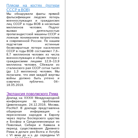
Пляски на костях (потери
СССР в ВОВ)
Мы обнаружили факты прямой
фальсификации людских потерь
военнослужащих и гражданских
лиц СССР в годы ВОВ в несколько
миллионов человек. Подлог
вызван деятельностью
пропагандистской машины СССР и
ложным пониманием патриотизма
в современной России. По нашим
подсчетам истинные
безвозвратные потери населения
СССР в годы ВОВ составляют 7,6–
8,7 миллионов человек из числа
военнослужащих и общие потери с
гражданскими лицами 12,8–13,9
миллиона человек. Сбежали из
сталинского рая СССР сотни тысяч
(до 1,3 миллиона) человек. Мы
полагаем, что имя каждой жертвы
войны должно быть учтено и
озвучено публично. 04–
18.05.2019.
Экспансия поволжского Рима
Доклад на XXXIII Международной
конференции по проблемам
Цивилизации, 24.12.2016, Москва,
РосНоУ. В докладе представлена
обширная информация о
переселении народов в Европу
через порты Боспорского царства
и Босфор в Средиземноморье из
Поволжья, Сибири и Кавказа в
период существования Древнего
Рима в дельте рек Волга и Ахтуба
с VI века до н.э. до середины VI