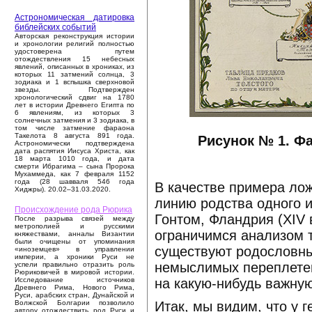
Астрономическая датировка
библейских событий
Авторская реконструкция истории
и хронологии религий полностью
удостоверена путем
отождествления 15 небесных
явлений, описанных в хрониках, из
которых 11 затмений солнца, 3
зодиака и 1 вспышка сверхновой
звезды. Подтвержден
хронологический сдвиг на 1780
лет в истории Древнего Египта по
6 явлениям, из которых 3
солнечных затмения и 3 зодиака, в
том числе затмение фараона
Такелота 8 августа 891 года.
Рисунок № 1. Ф
Астрономически подтверждена
дата распятия Иисуса Христа, как
18 марта 1010 года, и дата
смерти Ибрагима – сына Пророка
Мухаммеда, как 7 февраля 1152
года (28 шавваля 546 года
В качестве примера ло
Хиджры). 20.02–31.03.2020.
линию родства одного 
Происхождение рода Рюрика
Гонтом, Фландрия (XIV 
После разрыва связей между
метрополией и русскими
ограничимся анализом т
княжествами, анналы Византии
были очищены от упоминания
существуют родословны
«иноземцев» в управлении
империи, а хроники Руси не
немыслимых переплетен
успели правильно отразить роль
Рюриковичей в мировой истории.
на какую-нибудь важную
Исследование источников
Древнего Рима, Нового Рима,
Руси, арабских стран, Дунайской и
Итак, мы видим, что у 
Волжской Болгарии позволило
автору отождествить род Руси и