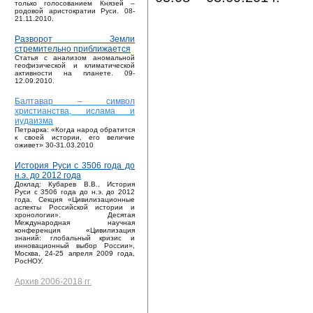
только голосованием Князей –
родовой аристократии Руси. 08-
21.11.2010.
Разворот Земли
стремительно приближается
Статья с анализом аномальной
геофизической и климатической
активности на планете. 09-
12.09.2010.
Балтавар – символ
христианства, ислама и
иудаизма
Петрарка: «Когда народ обратится
к своей истории, его величие
оживет» 30-31.03.2010
История Руси с 3506 года до
н.э. до 2012 года
Доклад: Кубарев В.В., История
Руси с 3506 года до н.э. до 2012
года. Секция «Цивилизационные
аспекты Российской истории и
хронологии». Десятая
Международная научная
конференция «Цивилизация
знаний: глобальный кризис и
инновационный выбор России»,
Москва, 24-25 апреля 2009 года,
РосНОУ.
Архив 2006-2018 гг.