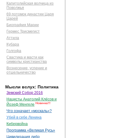
Капитолийская волчица из
Поволжья
69 потомок династии Царя
Царей
Биография Марии
Гермес Трисмегист
Аттила
Кубара
Голгофа
Свастика и масти как
символы христианства
Вознесение, успение и
отшельничество
Мысли вслух: Политика
Земский Собор 2016
Нацисты Анатолий Клёсов и
Новинка!!!
Йозеф Менгеле
Что означает «москаль»?
Убей в себе Ленина
Кибервойна
Программа «Великая Русь»
Цивилизация либо