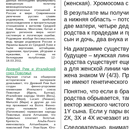
данных необходимо формировать
(женская). Хромосома с
взвешенную политику
межнациональных и
межрелигиозных отношений в
В результате мы получи
России и мире. Современное
увлечение русских славян
а нижняя область – пот
родоверием, своим арийским
происхождением и презрительным
две матери, четыре де
отношением к жителям Средней
Азии, Кавказа, Монголии, Китая и
родства к прадедам и п
других регионов мира несет
системную и логическую ошибки.
сын и дочь, два внука и
Родоверие вообще бессмысленно,
ведь предки родоверов России и
Украины вышли из Средней Азии и
На диаграмме существую
были киргизами, алтайцами,
таджиками, пуштунами, уйгурами и
будущее – мужская лини
жужанями, а отнюдь не
белокурыми полубогами. 12-
родства существует еще
18.03.2011.
а для женской линии чи
Древний Рим и Италийский
союз Поволжья
жена знаком W (4/3). П
Научная статья на обширном
историческом материале
не имеют генетического
доказывает, что Древний Рим был
создан финно-угорскими
племенами Итильского союза
Понятно, что если в бр
Поволжья (Идель, Булгар).
Италийские народы Vestini (Весь),
родства обрывается, та
Marsi (Меря), Lucani (Люкане),
Marrucini (Мари) и другие до сих
вектор женского чистого
пор проживают на Волге. Финно-
угоры называли Latinas
1Y сына. Если у пары во
(Латинянами) германские народы
Поволжья, иначе Алтынами, что
2X, 3X и 4X исчезают и
буквально означает Золотые.
Крепость Альба-Лонго
именовалась Алтынбашем, а
Следовательно, внимат
поволжский Рим – Улак-Урум. Юго-