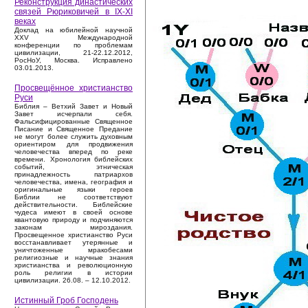
Реконструкция династических
связей Рюриковичей в IX-XI
веках
Доклад на юбилейной научной
XXV Международной
конференции по проблемам
цивилизации, 21-22.12.2012,
РосНоУ, Москва. Исправлено
03.01.2013.
Просвещённое христианство
Руси
Библия – Ветхий Завет и Новый
Завет исчерпали себя.
Фальсифицированные Священное
Писание и Священное Предание
не могут более служить духовным
ориентиром для продвижения
человечества вперед по реке
времени. Хронология библейских
событий, этническая
принадлежность патриархов
человечества, имена, география и
оригинальные языки героев
Библии не соответствуют
действительности. Библейские
чудеса имеют в своей основе
квантовую природу и подчиняются
законам мироздания.
Просвещенное христианство Руси
восстанавливает утерянные и
уничтоженные мракобесами
религиозные и научные знания
христианства и революционную
роль религии в истории
цивилизации. 26.08. – 12.10.2012.
Истинный Гроб Господень