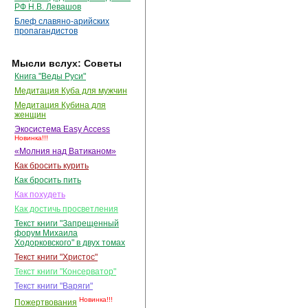
РФ Н.В. Левашов
Блеф славяно-арийских
пропагандистов
Мысли вслух: Советы
Книга "Веды Руси"
Медитация Куба для мужчин
Медитация Кубина для
женщин
Экосистема Easy Access
Новинка!!!
«Молния над Ватиканом»
Как бросить курить
Как бросить пить
Как похудеть
Как достичь просветления
Текст книги "Запрещенный
форум Михаила
Ходорковского" в двух томах
Текст книги "Христос"
Текст книги "Консерватор"
Текст книги "Варяги"
Новинка!!!
Пожертвования