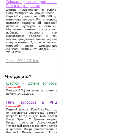
Образы древних римлян с
Волги в артефактах
Долгие тысячелетия в Иделе-
Риме-Мемфисе-Мицраиме-Итиле-
Сарай-Бату жили от 600 000 до
миллиона человек. Руины города
являются грандиозной кладовой
истории, культуры и религии.
Масонские ученые старательно
избегают проводить там
масштабные раскопки. В тех
местах процветает только черные
кладоискатели. Доколе возможно
мировой элите самозванцев
скрывать истину от людей? 20-
22.04.2010.
Архив 2004-2018 гг.
Что делать?
Шестой и другие вопросы
Новинка!!!
Почему РПЦ не хочет остановить
войну? 14.02.2022.
Пять вопросов к РПЦ
Новинка!!!
Первый вопрос: Какой сейчас год
от рождества Христова? Второй
вопрос: Когда и где был распят
Иисус Христос? Третий вопрос:
Когда начнется Апокалипсис?
Четвертый вопрос: Почему Тартар
и царство Зверя расположено в
России? Пятый вопрос: Когда