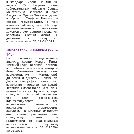
и Феодора Тирона. По мнению
автора Св. Георгий стал
собирательным образом Святых
Константина Великого и двух
Феодоров. Фреска Змеиной церкви
изображает Онуфрия Великого в
образе гермафродита, о чем
пытается забыть церковь. На лицо
целенаправленное искажение
христианством Святого Предания,
ведомого Святым Духом, и
движение в сторону от
первоисточников. 05–28.08.2022.
Императоры Лакапины (920–
945)
На основании тщательного
анализа хроник Нового Рима,
Древней Руси, Великой Болгарии
и арабских источников автором
было обосновано финно-угорское
происхождение Македонской
династии и династии Лакапинов.
Детали биографий, имен, дат
правления и родственных связей
десятков императоров, каганов и
князей Византии, Руси и Булгара
совпадают с большой точностью,
что дает возможность
идентифицировать все
исследуемые личности с
реальными историческими
фигурами. В местных летописях
они имеют различные или
совпадающие имена, в
зависимости от национальных
особенностей прозвищ
исследуемых персон. 07.12.2020–
30.01.2021.