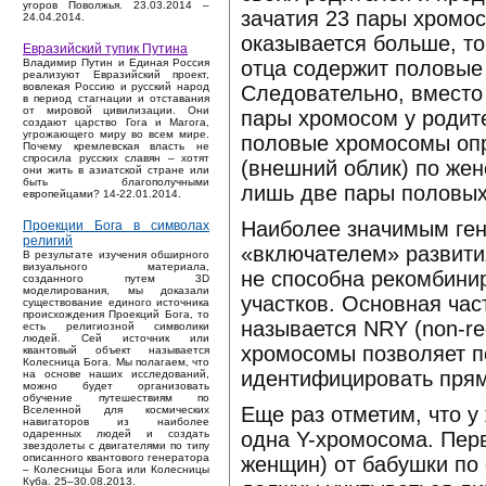
угоров Поволжья. 23.03.2014 –
зачатия 23 пары хромо
24.04.2014.
оказывается больше, т
Евразийский тупик Путина
отца содержит половые
Владимир Путин и Единая Россия
реализуют Евразийский проект,
вовлекая Россию и русский народ
Следовательно, вместо
в период стагнации и отставания
от мировой цивилизации. Они
пары хромосом у родите
создают царство Гога и Магога,
угрожающего миру во всем мире.
половые хромосомы опр
Почему кремлевская власть не
спросила русских славян – хотят
(внешний облик) по жен
они жить в азиатской стране или
быть благополучными
лишь две пары половых
европейцами? 14-22.01.2014.
Наиболее значимым ген
Проекции Бога в символах
религий
«включателем» развити
В результате изучения обширного
визуального материала,
не способна рекомбини
созданного путем 3D
моделирования, мы доказали
участков. Основная час
существование единого источника
происхождения Проекций Бога, то
называется NRY (non-rec
есть религиозной символики
людей. Сей источник или
хромосомы позволяет п
квантовый объект называется
Колесница Бога. Мы полагаем, что
идентифицировать прям
на основе наших исследований,
можно будет организовать
обучение путешествиям по
Еще раз отметим, что 
Вселенной для космических
навигаторов из наиболее
одна Y-хромосома. Перв
одаренных людей и создать
звездолеты с двигателями по типу
описанного квантового генератора
женщин) от бабушки по
– Колесницы Бога или Колесницы
Куба. 25–30.08.2013.