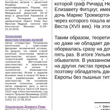
булгарских каганов с династией
которой граф Ричард Н
Флавиев, а также
идентифицировать Рюрика, его
Елизавету Фитцхуг, име
потомков и родственников с
Македонской династией (IX–XI
дочь Марию Трокмортон
века) и династией Лакапинов (X
век). Последним русским
через которого пошла м
императором Нового Рима был
Ярослав Мудрый, тронное имя
Веста (XVII век). На э
Константин Мономах. 11.09–
21.10.2019.
Хронология
Таким образом, теорети
монотеистических религий
но даже не обладает дв
Автор отождествил Патриархов
монотеизма с известными
оборвалась сразу на до
фигурами человеческой истории.
Он доказал, что самой старой
пять раз. В итоге Уиль
религией монотеизма является
христианство, которое имело
обывателя. В указанном
теоретический характер в I
тысячелетии (Ветхозаветное
на других листах преры
христианство) и практическое
воплощение в начале II
тысячелетия (Новозаветное
поэтому обладатель да
христианство). Ислам и иудаизм
возникли лишь в начале VII века и
Европы без пышных тит
стали радикальными ветвями
христианства. На основании
изучения солнечных затмений
автор определил дату и место
распятия Иисуса Христа (18 марта
1010 года в Константинополе), год
смерти Пророка Мухаммеда (1152)
и период создания Корана (1130–
1152). 01–27.08.2019.
Локализация Древнего Рима
История Древнего Рима хорошо