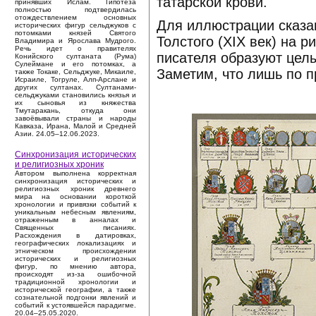
татарской крови.
принявших Ислам. Гипотеза
полностью подтвердилась
отождествлением основных
Для иллюстрации сказа
исторических фигур сельджуков с
потомками князей Святого
Толстого (XIX век) на 
Владимира и Ярослава Мудрого.
Речь идет о правителях
писателя образуют целы
Конийского султаната (Рума)
Сулеймане и его потомках, а
Заметим, что лишь по 
также Токаке, Сельджуке, Микаиле,
Исраиле, Тогруле, Алп-Арслане и
других султанах. Султанами-
сельджуками становились князья и
их сыновья из княжества
Тмутаракань, откуда они
завоёвывали страны и народы
Кавказа, Ирана, Малой и Средней
Азии. 24.05–12.06.2023.
Синхронизация исторических
и религиозных хроник
Автором выполнена корректная
синхронизация исторических и
религиозных хроник древнего
мира на основании короткой
хронологии и привязки событий к
уникальным небесным явлениям,
отраженным в анналах и
Священных писаниях.
Расхождения в датировках,
географических локализациях и
этническом происхождении
исторических и религиозных
фигур, по мнению автора,
происходят из-за ошибочной
традиционной хронологии и
исторической географии, а также
сознательной подгонки явлений и
событий к устоявшейся парадигме.
20.04–25.05.2020.