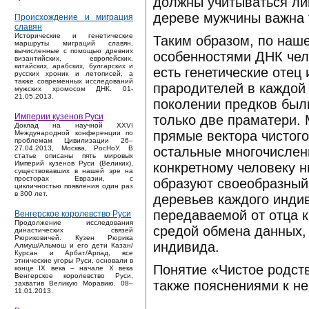
должны учитываться ли
дереве мужчины важна 
Происхождение и миграция
славян
Исторические и генетические
Таким образом, по наш
маршруты миграций славян,
вычисленные с помощью древних
особенностями ДНК чело
византийских, европейских,
китайских, арабских, булгарских и
есть генетические отец
русских хроник и летописей, а
также современных исследований
прародителей в каждой
мужских хромосом ДНК. 01-
21.05.2013.
поколении предков был
Империи кузенов Руси
только две праматери.
Доклад на научной XXVI
прямые вектора чистого
Международной конференции по
проблемам Цивилизации 26–
остальные многочислен
27.04.2013, Москва, РосНоУ. В
статье описаны пять мировых
Империй кузенов Руси (Великих),
конкретному человеку н
существовавших в нашей эре на
просторах Евразии, с
образуют своеобразный 
цикличностью появления один раз
в 300 лет.
деревьев каждого индив
передаваемой от отца к
Венгерское королевство Руси
Продолжение исследования
средой обмена данных,
династических связей
Рюриковичей. Кузен Рюрика
индивида.
Алмуш/Альмош и его дети Казан/
Курсан и Арбат/Арпад, все
этнические угоры Руси, основали в
Понятие «Чистое родст
конце IX века – начале X века
Венгерское королевство Руси,
также пояснениями к не
захватив Великую Моравию. 08–
11.01.2013.