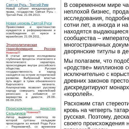
В современном мире ча
Святая Русь - Третий Рим
Новый субъект международного
неплохой бизнес, прод
права, государство Святая Русь -
Третий Рим, 21.09.2013.
исследования, подробн
Новая церковь Святой Руси
сотни лет, а иногда и 
Православие и христианство
находятся выдающиеся 
нуждаются в реформировании и
освобождении от ереси и
сообщества – император
мракобесия. 21.09.2011.
многостраничных докум
Этнополитическая
трансформация России
дворянские титулы в д
Новинка!!!
В статье автором исследованы
глубинные процессы этнического и
Мы полагаем, что подо
политического характера,
происходящие внутри российского
«родстве» миллионов с
общества. Русская
государственность и народ
исключительно с корыс
находятся на острие исторической
развилки. Выбранный властью
древних законов престо
путь ведет в тупик обновленного
Кыргызского каганата.
дискредитируют монарх
Альтернатива позволит русскому
народу совершить европейский
«королей».
ренессанс и избавится от
варварства и дикости. 26.08-
06.09.2025.
Расхожим стал стереотип
Происхождение династии
кровь на четверть тата
Новинка!!!
Сельджуков
русская. Поэтому, деск
Автор выдвинул гипотезу, по
которой султаны сельджуки
своего происхождения 
происходили из князей Рода Руси
– Рюриковичей, со временем