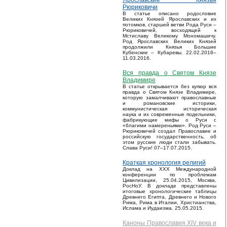
Ярославские Князья
Рюриковичи
В статье описано родословие
Великих Князей Ярославских и их
потомков, старшей ветви Рода Руси –
Рюриковичей, восходящей к
Мстиславу Великому Мономашичу.
Род Ярославских Великих Князей
продолжили Князья Большие
Кубенские – Кубаревы. 22.02.2016–
11.03.2016.
Вся правда о Святом Князе
Владимире
В статье открывается без купюр вся
правда о Святом Князе Владимире,
которую замалчивают православные
и романовские историки,
коммунистическая историческая
наука и их современные подельники,
фабрикующие мифы о Руси с
«благими намереньями». Род Руси –
Рюриковичей создал Православие и
российскую государственность, об
этом русские люди стали забывать.
Слава Руси! 07–17.07.2015.
Краткая хронология религий
Доклад на XXX Международной
конференции по проблемам
Цивилизации, 25.04.2015, Москва,
РосНоУ. В докладе представлены
итоговые хронологические таблицы
Древнего Египта, Древнего и Нового
Рима, Рима в Италии, Христианства,
Ислама и Иудаизма. 25.05.2015.
Каноны Православия XIV века и