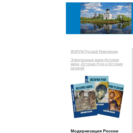
ФОРУМ Русской Революции
Электронные книги История
мира, История Руси и История
религий
Модернизация России