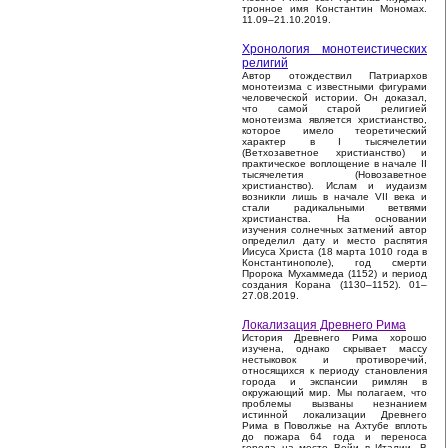
тронное имя Константин Мономах.
11.09–21.10.2019.
Хронология монотеистических
религий
Автор отождествил Патриархов
монотеизма с известными фигурами
человеческой истории. Он доказал,
что самой старой религией
монотеизма является христианство,
которое имело теоретический
характер в I тысячелетии
(Ветхозаветное христианство) и
практическое воплощение в начале II
тысячелетия (Новозаветное
христианство). Ислам и иудаизм
возникли лишь в начале VII века и
стали радикальными ветвями
христианства. На основании
изучения солнечных затмений автор
определил дату и место распятия
Иисуса Христа (18 марта 1010 года в
Константинополе), год смерти
Пророка Мухаммеда (1152) и период
создания Корана (1130–1152). 01–
27.08.2019.
Локализация Древнего Рима
История Древнего Рима хорошо
изучена, однако скрывает массу
нестыковок и противоречий,
относящихся к периоду становления
города и экспансии римлян в
окружающий мир. Мы полагаем, что
проблемы вызваны незнанием
истинной локализации Древнего
Рима в Поволжье на Ахтубе вплоть
до пожара 64 года и переноса
города на место Вейи в Италии. В