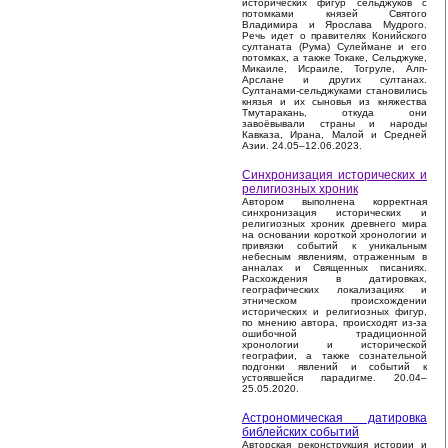
исторических фигур сельджуков с
потомками князей Святого
Владимира и Ярослава Мудрого.
Речь идет о правителях Конийского
султаната (Рума) Сулеймане и его
потомках, а также Токаке, Сельджуке,
Микаиле, Исраиле, Тогруле, Алп-
Арслане и других султанах.
Султанами-сельджуками становились
князья и их сыновья из княжества
Тмутаракань, откуда они
завоёвывали страны и народы
Кавказа, Ирана, Малой и Средней
Азии. 24.05–12.06.2023.
Синхронизация исторических и
религиозных хроник
Автором выполнена корректная
синхронизация исторических и
религиозных хроник древнего мира
на основании короткой хронологии и
привязки событий к уникальным
небесным явлениям, отраженным в
анналах и Священных писаниях.
Расхождения в датировках,
географических локализациях и
этническом происхождении
исторических и религиозных фигур,
по мнению автора, происходят из-за
ошибочной традиционной
хронологии и исторической
географии, а также сознательной
подгонки явлений и событий к
устоявшейся парадигме. 20.04–
25.05.2020.
Астрономическая датировка
библейских событий
Авторская реконструкция истории и