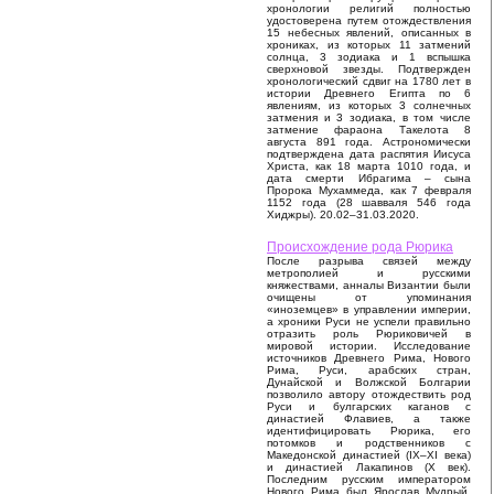
хронологии религий полностью
удостоверена путем отождествления
15 небесных явлений, описанных в
хрониках, из которых 11 затмений
солнца, 3 зодиака и 1 вспышка
сверхновой звезды. Подтвержден
хронологический сдвиг на 1780 лет в
истории Древнего Египта по 6
явлениям, из которых 3 солнечных
затмения и 3 зодиака, в том числе
затмение фараона Такелота 8
августа 891 года. Астрономически
подтверждена дата распятия Иисуса
Христа, как 18 марта 1010 года, и
дата смерти Ибрагима – сына
Пророка Мухаммеда, как 7 февраля
1152 года (28 шавваля 546 года
Хиджры). 20.02–31.03.2020.
Происхождение рода Рюрика
После разрыва связей между
метрополией и русскими
княжествами, анналы Византии были
очищены от упоминания
«иноземцев» в управлении империи,
а хроники Руси не успели правильно
отразить роль Рюриковичей в
мировой истории. Исследование
источников Древнего Рима, Нового
Рима, Руси, арабских стран,
Дунайской и Волжской Болгарии
позволило автору отождествить род
Руси и булгарских каганов с
династией Флавиев, а также
идентифицировать Рюрика, его
потомков и родственников с
Македонской династией (IX–XI века)
и династией Лакапинов (X век).
Последним русским императором
Нового Рима был Ярослав Мудрый,