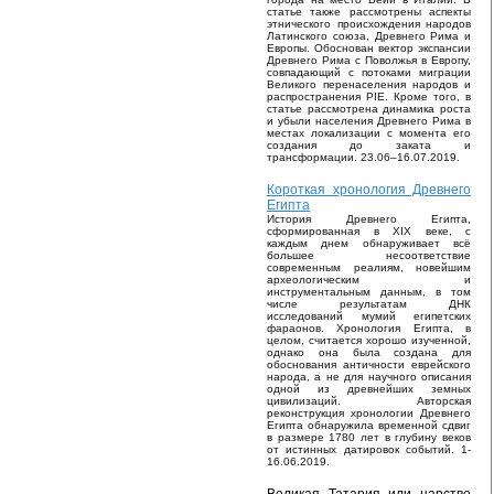
статье также рассмотрены аспекты
этнического происхождения народов
Латинского союза, Древнего Рима и
Европы. Обоснован вектор экспансии
Древнего Рима с Поволжья в Европу,
совпадающий с потоками миграции
Великого перенаселения народов и
распространения PIE. Кроме того, в
статье рассмотрена динамика роста
и убыли населения Древнего Рима в
местах локализации с момента его
создания до заката и
трансформации. 23.06–16.07.2019.
Короткая хронология Древнего
Египта
История Древнего Египта,
сформированная в XIX веке, с
каждым днем обнаруживает всё
большее несоответствие
современным реалиям, новейшим
археологическим и
инструментальным данным, в том
числе результатам ДНК
исследований мумий египетских
фараонов. Хронология Египта, в
целом, считается хорошо изученной,
однако она была создана для
обоснования античности еврейского
народа, а не для научного описания
одной из древнейших земных
цивилизаций. Авторская
реконструкция хронологии Древнего
Египта обнаружила временной сдвиг
в размере 1780 лет в глубину веков
от истинных датировок событий. 1-
16.06.2019.