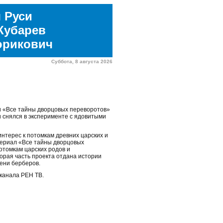
 Руси
Кубарев
юрикович
Суббота, 8 августа 2026
и «Все тайны дворцовых переворотов»
 снялся в эксперименте с ядовитыми
нтерес к потомкам древних царских и
сериал «Все тайны дворцовых
отомкам царских родов и
торая часть проекта отдана истории
ени берберов.
 канала РЕН ТВ.