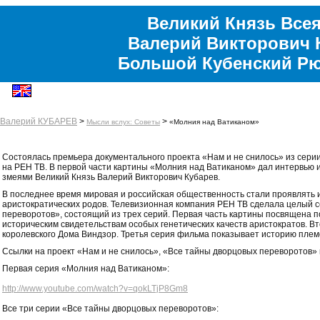
Великий Князь Всея
Валерий Викторович 
Большой Кубенский Р
Валерий КУБАРЕВ
>
>
Мысли вслух: Советы
«Молния над Ватиканом»
Состоялась премьера документального проекта «Нам и не снилось» из сери
на РЕН ТВ. В первой части картины «Молния над Ватиканом» дал интервью и
змеями Великий Князь Валерий Викторович Кубарев.
В последнее время мировая и российская общественность стали проявлять и
аристократических родов. Телевизионная компания РЕН ТВ сделала целый 
переворотов», состоящий из трех серий. Первая часть картины посвящена п
историческим свидетельствам особых генетических качеств аристократов. В
королевского Дома Виндзор. Третья серия фильма показывает историю плем
Ссылки на проект «Нам и не снилось», «Все тайны дворцовых переворотов»
Первая серия «Молния над Ватиканом»:
http://www.youtube.com/watch?v=qokLTjP8Gm8
Все три серии «Все тайны дворцовых переворотов»: