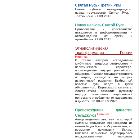
Святая Русь - Третий Рим
Новый субъект международного
права, государство Святая Русь -
Третий Рим, 21.09.2013.
Новая церковь Святой Руси
Православие и христианство
нуждаются в реформировании и
освобождении от ереси и
мракобесия. 21.09.2011.
Этнополитическая
трансформация России
Новинка!!!
В статье автором исследованы
глубинные процессы этнического и
политического характера,
происходящие внутри российского
общества. Русская государственность
и народ находятся на острие
исторической развилки. Выбранный
властью путь ведет в тупик
обновленного Кыргызского каганата.
Альтернатива позволит русскому
народу совершить европейский
ренессанс и избавится от варварства
и дикости. 26.08-06.09.2025.
Происхождение династии
Новинка!!!
Сельджуков
Автор выдвинул гипотезу, по которой
султаны сельджуки происходили из
князей Рода Руси – Рюриковичей, со
временем принявших Ислам.
Гипотеза полностью подтвердилась
отождествлением основных