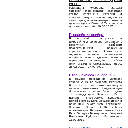
Великая Татария или царство
славян
Разгадана очередная загадка
мировой историографии. Настоящая
статья посвящена истории и
современному состоянию одной из
самых грандиозных империй земной
цивилизации – Великой Татарии или
царства славян. 04–19.09.2017.
Европейские арийцы
В настоящей статье рассмотрен
широкий круг вопросов, связанных с
вероятным арийским
происхождением различных
европейских народов. В том числе
изучены аспекты возможного
арийского происхождения славян и
перспективы нахождения особого
пути оными в окружающем мире.
25.02.2017 – 24.03.2017.
Итоги Земского Собора 2016
В рамках проведения Земского
собора 2016 по выборам Великого
Князя Всея Руси были выдвинуты
четыре номинанта. Подавляющее
большинство голосов были отданы
за кандидатуру Великого Князя
Валерия Викторовича Кубарева.
Волей Господа Бога Вседержителя и
решением участников ассамблеи,
Земский Собор 2016 избрал
пожизненным Великим Князем Всея
Руси Валерия Викторовича Кубарева
Большого Кубенского Рюриковича.
11.05.2016.