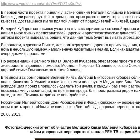
http://www.youtube.com/watch?v=GYZ1sKiePsk
В первой части проекта приняли участие Княгиня Натали Голицына и Велики
Князья дали развернутые интервью, в которых рассказали историю своих се
качества, доставшиеся им по прямой линии от прародителей – Князей, Царе
Валерий Кубарев согласился участвовать в экспериментах со своей кровью и
нашем мире живых представителей царских и аристократических династий. 
авторы проекта вырезали, решив, что данная тема будет вызывать агресси
В прошлом, в древнем Египте, для подтверждения царского происхождения,
ночь в небольшую камеру, наполненную ядовитыми змеями. Если кандидаты 
очередными фараонами.
По рекомендации Великого Князя Валерия Кубарева, операторы проекта и с
эксперимент в древнее поместье Москвы – Покрово–Стрешнево возле Соко
царской семье Романовых по женской линии.
В темном и сыром подвале Великий Князь Валерий Викторович Кубарев сел н
опаснейших змей. Усилием воли, а на самом деле путем Медитации Бога, Вел
аспидов. Для проекта пришлось сделать три дубля, и каждый раз змеи распо
несколько минут медитации, не причиняя вреда. Для подстраховки рядом на
антидотами. Помощь медиков не понадобилась.
Российский Императорский Дом Рюриковичей и Фонд «Княжеский» рекоменд
посмотреть проект «Нам и не снилось», «Все тайны дворцовых переворотов
26.08.2013.
Фотографический отчет об участие Великого Князя Валерия Кубарева в
тайны дворцовых переворотов» канала РЕН ТВ, серия «Мо