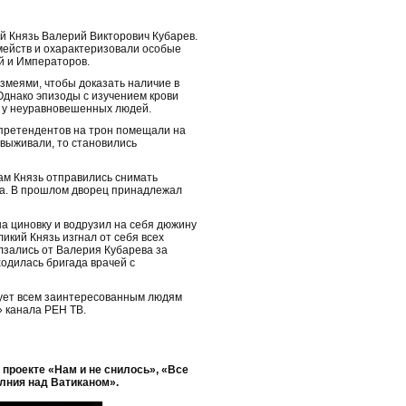
й Князь Валерий Викторович Кубарев.
мейств и охарактеризовали особые
й и Императоров.
 змеями, чтобы доказать наличие в
Однако эпизоды с изучением крови
ю у неуравновешенных людей.
 претендентов на трон помещали на
выживали, то становились
ам Князь отправились снимать
ла. В прошлом дворец принадлежал
а циновку и водрузил на себя дюжину
икий Князь изгнал от себя всех
лзались от Валерия Кубарева за
ходилась бригада врачей с
ует всем заинтересованным людям
» канала РЕН ТВ.
 проекте «Нам и не снилось», «Все
лния над Ватиканом».