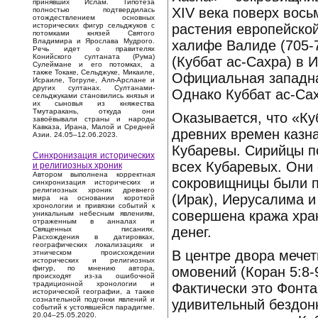
принявших Ислам. Гипотеза
XIV века поверх вось
полностью подтвердилась
отождествлением основных
растения европейско
исторических фигур сельджуков с
потомками князей Святого
Владимира и Ярослава Мудрого.
халифе Валиде (705-7
Речь идет о правителях
Конийского султаната (Рума)
(Куббат ас-Сахра) в 
Сулеймане и его потомках, а
также Токаке, Сельджуке, Микаиле,
Официальная западная
Исраиле, Тогруле, Алп-Арслане и
других султанах. Султанами-
Однако Куббат ас-Сах
сельджуками становились князья и
их сыновья из княжества
Тмутаракань, откуда они
Оказывается, что «Ку
завоёвывали страны и народы
Кавказа, Ирана, Малой и Средней
древних времен казн
Азии. 24.05–12.06.2023.
Кубаревы. Сирийцы п
Синхронизация исторических
всех Кубаревых. Они 
и религиозных хроник
Автором выполнена корректная
сокровищницы были п
синхронизация исторических и
религиозных хроник древнего
(Ирак), Иерусалима и
мира на основании короткой
хронологии и привязки событий к
совершена кража хра
уникальным небесным явлениям,
отраженным в анналах и
денег.
Священных писаниях.
Расхождения в датировках,
географических локализациях и
В центре двора мече
этническом происхождении
исторических и религиозных
омовений (Коран 5:8-9
фигур, по мнению автора,
происходят из-за ошибочной
традиционной хронологии и
Фактически это Фонт
исторической географии, а также
сознательной подгонки явлений и
удивительный бездонн
событий к устоявшейся парадигме.
20.04–25.05.2020.