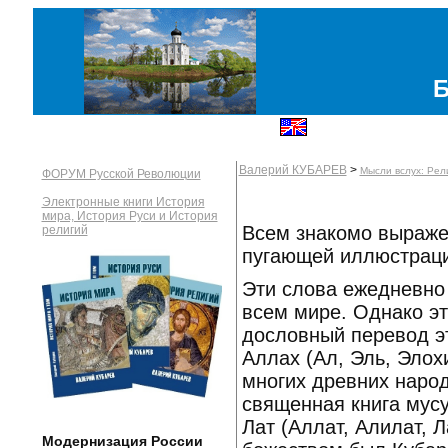
Б
Валерий КУБАРЕВ
>
Мысли вслух: Рел
ФОРУМ Русской Революции
Электронные книги История
мира, История Руси и История
Всем знакомо выраже
религий
пугающей иллюстраци
Эти слова ежедневно
всем мире. Однако эт
дословный перевод эт
Аллах (Ал, Эль, Элох
многих древних народ
священная книга мус
Лат (Аллат, Алилат, 
Модернизация России