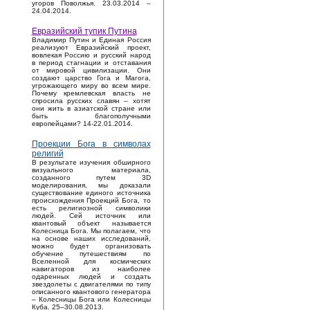
угоров Поволжья. 23.03.2014 –
24.04.2014.
Евразийский тупик Путина
Владимир Путин и Единая Россия
реализуют Евразийский проект,
вовлекая Россию и русский народ
в период стагнации и отставания
от мировой цивилизации. Они
создают царство Гога и Магога,
угрожающего миру во всем мире.
Почему кремлевская власть не
спросила русских славян – хотят
они жить в азиатской стране или
быть благополучными
европейцами? 14-22.01.2014.
Проекции Бога в символах
религий
В результате изучения обширного
визуального материала,
созданного путем 3D
моделирования, мы доказали
существование единого источника
происхождения Проекций Бога, то
есть религиозной символики
людей. Сей источник или
квантовый объект называется
Колесница Бога. Мы полагаем, что
на основе наших исследований,
можно будет организовать
обучение путешествиям по
Вселенной для космических
навигаторов из наиболее
одаренных людей и создать
звездолеты с двигателями по типу
описанного квантового генератора
– Колесницы Бога или Колесницы
Куба. 25–30.08.2013.