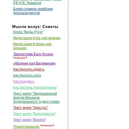
РФ Н.В. Левашов
Блеф славяно-арийских
пропагандистов
Мысли вслух: Советы
Книга "Веды Руси"
Медитация Куба для мужчин
Медитация Кубина для
женщин
Экосистема Easy Access
Новинка!!!
«Молния над Ватиканом»
Как бросить курить
Как бросить пить
Как похудеть
Как достичь просветления
Текст книги "Запрещенный
форум Михаила
Ходорковского" в двух томах
Текст книги "Христос"
Текст книги "Консерватор"
Текст книги "Варяги"
Новинка!!!
Пожертвования