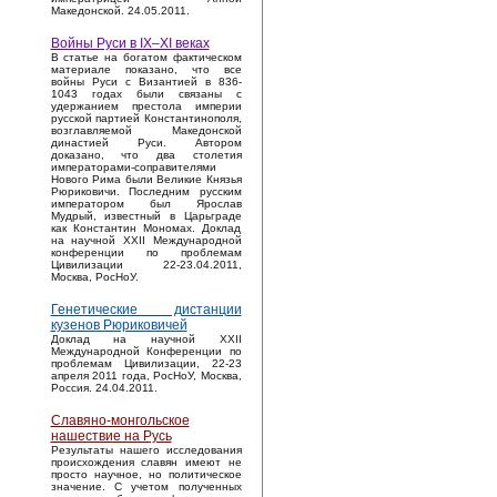
Македонской. 24.05.2011.
Войны Руси в IX–XI веках
В статье на богатом фактическом
материале показано, что все
войны Руси с Византией в 836-
1043 годах были связаны с
удержанием престола империи
русской партией Константинополя,
возглавляемой Македонской
династией Руси. Автором
доказано, что два столетия
императорами-соправителями
Нового Рима были Великие Князья
Рюриковичи. Последним русским
императором был Ярослав
Мудрый, известный в Царьграде
как Константин Мономах. Доклад
на научной XXII Международной
конференции по проблемам
Цивилизации 22-23.04.2011,
Москва, РосНоУ.
Генетические дистанции
кузенов Рюриковичей
Доклад на научной XXII
Международной Конференции по
проблемам Цивилизации, 22-23
апреля 2011 года, РосНоУ, Москва,
Россия. 24.04.2011.
Славяно-монгольское
нашествие на Русь
Результаты нашего исследования
происхождения славян имеют не
просто научное, но политическое
значение. С учетом полученных