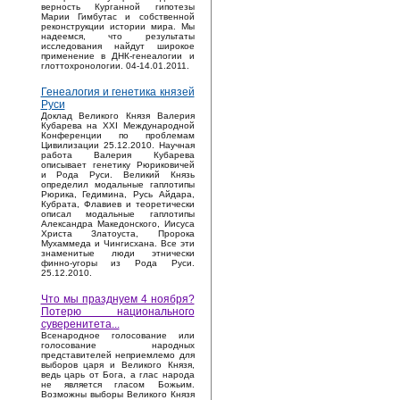
верность Курганной гипотезы
Марии Гимбутас и собственной
реконструкции истории мира. Мы
надеемся, что результаты
исследования найдут широкое
применение в ДНК-генеалогии и
глоттохронологии. 04-14.01.2011.
Генеалогия и генетика князей
Руси
Доклад Великого Князя Валерия
Кубарева на XXI Международной
Конференции по проблемам
Цивилизации 25.12.2010. Научная
работа Валерия Кубарева
описывает генетику Рюриковичей
и Рода Руси. Великий Князь
определил модальные гаплотипы
Рюрика, Гедимина, Русь Айдара,
Кубрата, Флавиев и теоретически
описал модальные гаплотипы
Александра Македонского, Иисуса
Христа Златоуста, Пророка
Мухаммеда и Чингисхана. Все эти
знаменитые люди этнически
финно-угоры из Рода Руси.
25.12.2010.
Что мы празднуем 4 ноября?
Потерю национального
суверенитета...
Bсенародное голосование или
голосование народных
представителей неприемлемо для
выборов царя и Великого Князя,
ведь царь от Бога, а глас народа
не является гласом Божьим.
Возможны выборы Великого Князя