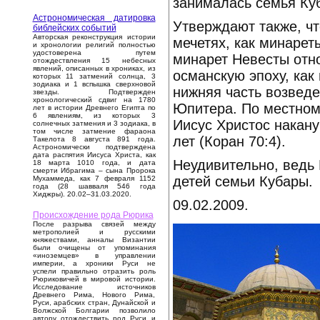
занималась семья Ку
Астрономическая датировка
Утверждают также, ч
библейских событий
Авторская реконструкция истории
мечетях, как минарет
и хронологии религий полностью
удостоверена путем
минарет Невесты относ
отождествления 15 небесных
явлений, описанных в хрониках, из
османскую эпоху, как 
которых 11 затмений солнца, 3
зодиака и 1 вспышка сверхновой
нижняя часть возведе
звезды. Подтвержден
хронологический сдвиг на 1780
Юпитера. По местном
лет в истории Древнего Египта по
6 явлениям, из которых 3
Иисус Христос накану
солнечных затмения и 3 зодиака, в
том числе затмение фараона
лет (Коран 70:4).
Такелота 8 августа 891 года.
Астрономически подтверждена
дата распятия Иисуса Христа, как
Неудивительно, ведь
18 марта 1010 года, и дата
смерти Ибрагима – сына Пророка
детей семьи Кубары.
Мухаммеда, как 7 февраля 1152
года (28 шавваля 546 года
Хиджры). 20.02–31.03.2020.
09.02.2009.
Происхождение рода Рюрика
После разрыва связей между
метрополией и русскими
княжествами, анналы Византии
были очищены от упоминания
«иноземцев» в управлении
империи, а хроники Руси не
успели правильно отразить роль
Рюриковичей в мировой истории.
Исследование источников
Древнего Рима, Нового Рима,
Руси, арабских стран, Дунайской и
Волжской Болгарии позволило
автору отождествить род Руси и