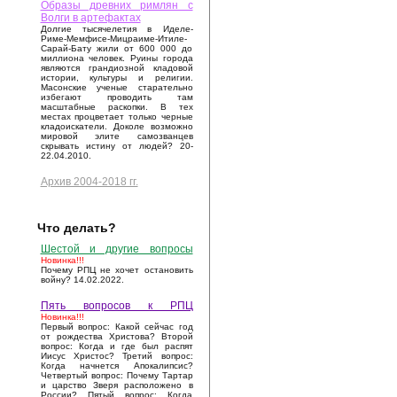
Образы древних римлян с
Волги в артефактах
Долгие тысячелетия в Иделе-
Риме-Мемфисе-Мицраиме-Итиле-
Сарай-Бату жили от 600 000 до
миллиона человек. Руины города
являются грандиозной кладовой
истории, культуры и религии.
Масонские ученые старательно
избегают проводить там
масштабные раскопки. В тех
местах процветает только черные
кладоискатели. Доколе возможно
мировой элите самозванцев
скрывать истину от людей? 20-
22.04.2010.
Архив 2004-2018 гг.
Что делать?
Шестой и другие вопросы
Новинка!!!
Почему РПЦ не хочет остановить
войну? 14.02.2022.
Пять вопросов к РПЦ
Новинка!!!
Первый вопрос: Какой сейчас год
от рождества Христова? Второй
вопрос: Когда и где был распят
Иисус Христос? Третий вопрос:
Когда начнется Апокалипсис?
Четвертый вопрос: Почему Тартар
и царство Зверя расположено в
России? Пятый вопрос: Когда