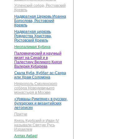
Успенский собор, Ростовский
Кремль
Надвратная Церковь Иоанна
Богослова, Ростовский
Кремль
Надвратная церковь
Рождества Христова,
Ростовский Кремль
Неопалимая Кубина
Паломнический и научный
визит на Синай и в
Палестину Великого Князя
Валерия Кубарева
Скала Куба, Куббат ас-Сахра
или Храм Соломона
Некрополь Смоленского
собора Новодевичьего
монастыря в Москве
«Урманы-Римляне» в русских,
булгарских и византийских
летописях
Притчи
Князь Курбский и Иван IV
называли Святую Русь
Израилем
Аллах Акбар!