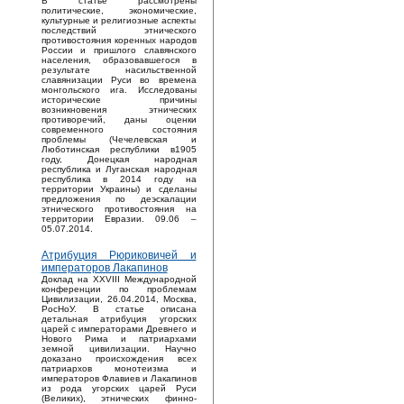
В статье рассмотрены
политические, экономические,
культурные и религиозные аспекты
последствий этнического
противостояния коренных народов
России и пришлого славянского
населения, образовавшегося в
результате насильственной
славянизации Руси во времена
монгольского ига. Исследованы
исторические причины
возникновения этнических
противоречий, даны оценки
современного состояния
проблемы (Чечелевская и
Люботинская республики в1905
году, Донецкая народная
республика и Луганская народная
республика в 2014 году на
территории Украины) и сделаны
предложения по деэскалации
этнического противостояния на
территории Евразии. 09.06 –
05.07.2014.
Атрибуция Рюриковичей и
императоров Лакапинов
Доклад на XXVIII Международной
конференции по проблемам
Цивилизации, 26.04.2014, Москва,
РосНоУ. В статье описана
детальная атрибуция угорских
царей с императорами Древнего и
Нового Рима и патриархами
земной цивилизации. Научно
доказано происхождения всех
патриархов монотеизма и
императоров Флавиев и Лакапинов
из рода угорских царей Руси
(Великих), этнических финно-