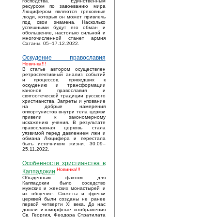
господства. Единственным
ресурсом по завоеванию мира
Люцифером являются греховные
люди, которых он может привлечь
под свои знамена. Насколько
успешными будут его обман и
обольщение, настолько сильной и
многочисленной станет армия
Сатаны. 05–17.12.2022.
Оскудение православия
Новинка!!!
В статье автором осуществлен
ретроспективный анализ событий
и процессов, приведших к
оскудению и трансформации
канонов православия и
святоотеческой традиции русского
христианства. Запреты и упование
на добрые намерения
оппортунистов внутри тела церкви
привели к закономерному
искажению учения. В результате
православная церковь стала
уязвимой перед давлением лжи и
обмана Люцифера и перестала
быть источником жизни. 30.09–
25.11.2022.
Особенности христианства в
Новинка!!!
Каппадокии
Обыденным фактом для
Каппадокии было соседство
мужских и женских монастырей и
их общение. Сюжеты и фрески
церквей были созданы не ранее
первой четверти XI века. До нас
дошли изоморфные изображения
Св. Георгия, Феодора Стратилата