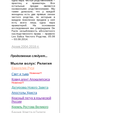
одна пара чистых родственников –
праотец и праматерь. Все
остальные предки являются
названными родственниками. Мы
также доказали, что у каждой
женщины есть две прямые линии
чистого родства, по которым в
каждом поколении предков у неё
есть всего лишь одна пара
праматерей. На основании
исследования мы утверждаем De
Facto незыблемость абсолютного
наследственного права – правило
Lex Salica Чистого Родства. 05.08
– 03.09.2014.
Архив 2004-2018 гг.
Продолжение следует...
Мысли вслух: Религия
Евангелие Руси
Новинка!!!
Свет и тьма
Ковид агент Апокалипсиса
Новинка!!!
Датировка Нового Завета
Апостолы Христа
Красный петух в языческой
России
Кремль Ростова Великого
Башня Христа в Галате