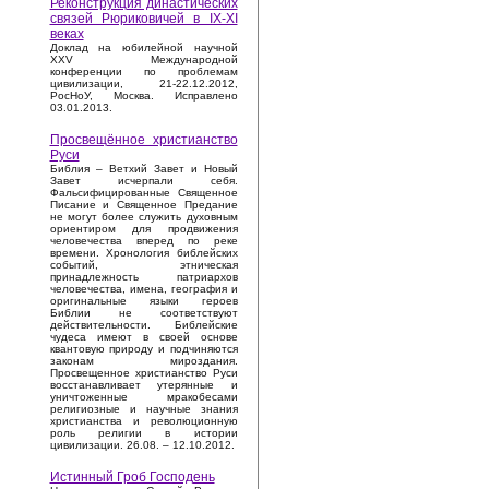
Реконструкция династических
связей Рюриковичей в IX-XI
веках
Доклад на юбилейной научной
XXV Международной
конференции по проблемам
цивилизации, 21-22.12.2012,
РосНоУ, Москва. Исправлено
03.01.2013.
Просвещённое христианство
Руси
Библия – Ветхий Завет и Новый
Завет исчерпали себя.
Фальсифицированные Священное
Писание и Священное Предание
не могут более служить духовным
ориентиром для продвижения
человечества вперед по реке
времени. Хронология библейских
событий, этническая
принадлежность патриархов
человечества, имена, география и
оригинальные языки героев
Библии не соответствуют
действительности. Библейские
чудеса имеют в своей основе
квантовую природу и подчиняются
законам мироздания.
Просвещенное христианство Руси
восстанавливает утерянные и
уничтоженные мракобесами
религиозные и научные знания
христианства и революционную
роль религии в истории
цивилизации. 26.08. – 12.10.2012.
Истинный Гроб Господень