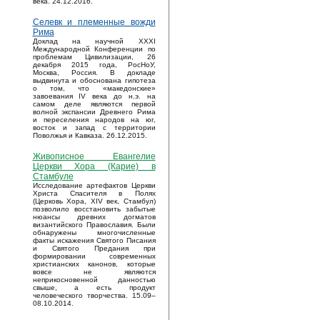
века. 24.12.2016.
Селевк и племенные вожди
Рима
Доклад на научной XXXI
Международной Конференции по
проблемам Цивилизации, 26
декабря 2015 года, РосНоУ,
Москва, Россия. В докладе
выдвинута и обоснована гипотеза
о том, что «македонские»
завоевания IV века до н.э. на
самом деле являются первой
волной экспансии Древнего Рима
и переселения народов на юг,
восток и запад с территории
Поволжья и Кавказа. 26.12.2015.
Живописное Евангелие
Церкви Хора (Карие) в
Стамбуле
Исследование артефактов Церкви
Христа Спасителя в Полях
(Церковь Хора, XIV век, Стамбул)
позволило восстановить забытые
нюансы древних догматов
византийского Православия. Были
обнаружены многочисленные
факты искажения Святого Писания
и Святого Предания при
формировании современных
христианских канонов, которые
вовсе не являются
неприкосновенной данностью
свыше, а есть продукт
человеческого творчества. 15.09–
08.10.2014.