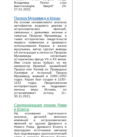
Владимир Путин стал
вместилищем Зверя? 24-
27.01.2022.
Пророк Мухаммед и Коран
На основе независимого анализа
артефактов, родового дерева и
астрономических явлений,
связанных с деяниями, жизнью и
смертью Пророка Мухаммеда, а
также исторических свидетельств
первого появления и правового
использования Корана в жизни
мусульман, автор сделал выводы
об интеграции в личности Пророка
Мухаммеда нескольких
исторических фигур VII и XII веков.
Ими стали каган Кубрат, он же
император Ираклий, аравийский
Пророк или Халиф из Праведных
Халифов и истинный Пророк
Мухаммед, живший в 1090–1052
годах. Коран был создан в 1130–
1152 годах. Предложенная
интерпретация не подрывает
каноны веры Ислама, но
устанавливает истину. 11–
30.11.2021.
Синхронизация хроник Рима
и Египта
На основании тщательного
анализа деталей военных
компаний и астрономических
явлений из хроник Древнего и
Нового Рима, Древнего Египта и
персидских источников автором
был подтвержден хронологический
сдвиг в истории Древнего Египта