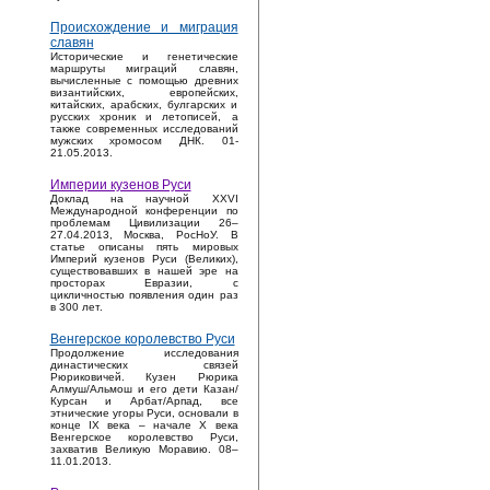
Происхождение и миграция
славян
Исторические и генетические
маршруты миграций славян,
вычисленные с помощью древних
византийских, европейских,
китайских, арабских, булгарских и
русских хроник и летописей, а
также современных исследований
мужских хромосом ДНК. 01-
21.05.2013.
Империи кузенов Руси
Доклад на научной XXVI
Международной конференции по
проблемам Цивилизации 26–
27.04.2013, Москва, РосНоУ. В
статье описаны пять мировых
Империй кузенов Руси (Великих),
существовавших в нашей эре на
просторах Евразии, с
цикличностью появления один раз
в 300 лет.
Венгерское королевство Руси
Продолжение исследования
династических связей
Рюриковичей. Кузен Рюрика
Алмуш/Альмош и его дети Казан/
Курсан и Арбат/Арпад, все
этнические угоры Руси, основали в
конце IX века – начале X века
Венгерское королевство Руси,
захватив Великую Моравию. 08–
11.01.2013.