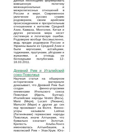
данных необходимо формировать
взвешенную политику
межнациональных и
межрелигиозных отношений в
России и мире. Современное
увлечение русских славян
родоверием, своим арийским
происхождением и презрительным
отношением к жителям Средней
Азии, Кавказа, Монголии, Китая и
других регионов мира несет
системную и логическую ошибки.
Родоверие вообще бессмысленно,
ведь предки родоверов России и
Украины вышли из Средней Азии и
были киргизами, алтайцами,
таджиками, пуштунами, уйгурами и
жужанями, а отнюдь не
белокурыми полубогами. 12-
18.03.2011.
Древний Рим и Италийский
союз Поволжья
Научная статья на обширном
историческом материале
доказывает, что Древний Рим был
создан финно-угорскими
племенами Итильского союза
Поволжья (Идель, Булгар).
Италийские народы Vestini (Весь),
Marsi (Меря), Lucani (Люкане),
Marrucini (Мари) и другие до сих
пор проживают на Волге. Финно-
угоры называли Latinas
(Латинянами) германские народы
Поволжья, иначе Алтынами, что
буквально означает Золотые.
Крепость Альба-Лонго
именовалась Алтынбашем, а
поволжский Рим – Улак-Урум. Юго-