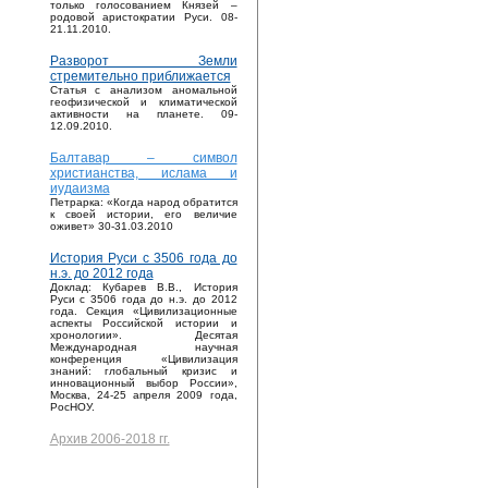
только голосованием Князей –
родовой аристократии Руси. 08-
21.11.2010.
Разворот Земли
стремительно приближается
Статья с анализом аномальной
геофизической и климатической
активности на планете. 09-
12.09.2010.
Балтавар – символ
христианства, ислама и
иудаизма
Петрарка: «Когда народ обратится
к своей истории, его величие
оживет» 30-31.03.2010
История Руси с 3506 года до
н.э. до 2012 года
Доклад: Кубарев В.В., История
Руси с 3506 года до н.э. до 2012
года. Секция «Цивилизационные
аспекты Российской истории и
хронологии». Десятая
Международная научная
конференция «Цивилизация
знаний: глобальный кризис и
инновационный выбор России»,
Москва, 24-25 апреля 2009 года,
РосНОУ.
Архив 2006-2018 гг.