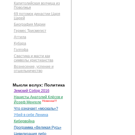
Капитолийская волчица из
Поволжья
69 потомок династии Царя
Царей
Биография Марии
Гермес Трисмегист
Аттила
Кубара
Голгофа
Свастика и масти как
символы христианства
Вознесение, успение и
отшельничество
Мысли вслух: Политика
Земский Собор 2016
Нацисты Анатолий Клёсов и
Новинка!!!
Йозеф Менгеле
Что означает «москаль»?
Убей в себе Ленина
Кибервойна
Программа «Великая Русь»
Цивилизация либо