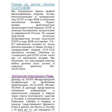
Пляски на костях (потери
СССР в ВОВ)
Мы обнаружили факты прямой
фальсификации людских потерь
военнослужащих и гражданских
лиц СССР в годы ВОВ в несколько
миллионов человек. Подлог
вызван деятельностью
пропагандистской машины СССР и
ложным пониманием патриотизма
в современной России. По нашим
подсчетам истинные
безвозвратные потери населения
СССР в годы ВОВ составляют 7,6–
8,7 миллионов человек из числа
военнослужащих и общие потери с
гражданскими лицами 12,8–13,9
миллиона человек. Сбежали из
сталинского рая СССР сотни тысяч
(до 1,3 миллиона) человек. Мы
полагаем, что имя каждой жертвы
войны должно быть учтено и
озвучено публично. 04–
18.05.2019.
Экспансия поволжского Рима
Доклад на XXXIII Международной
конференции по проблемам
Цивилизации, 24.12.2016, Москва,
РосНоУ. В докладе представлена
обширная информация о
переселении народов в Европу
через порты Боспорского царства
и Босфор в Средиземноморье из
Поволжья, Сибири и Кавказа в
период существования Древнего
Рима в дельте рек Волга и Ахтуба
с VI века до н.э. до середины VI