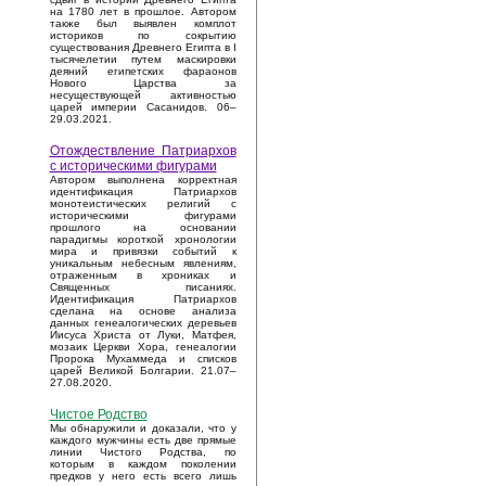
на 1780 лет в прошлое. Автором
также был выявлен комплот
историков по сокрытию
существования Древнего Египта в I
тысячелетии путем маскировки
деяний египетских фараонов
Нового Царства за
несуществующей активностью
царей империи Сасанидов. 06–
29.03.2021.
Отождествление Патриархов
с историческими фигурами
Автором выполнена корректная
идентификация Патриархов
монотеистических религий с
историческими фигурами
прошлого на основании
парадигмы короткой хронологии
мира и привязки событий к
уникальным небесным явлениям,
отраженным в хрониках и
Священных писаниях.
Идентификация Патриархов
сделана на основе анализа
данных генеалогических деревьев
Иисуса Христа от Луки, Матфея,
мозаик Церкви Хора, генеалогии
Пророка Мухаммеда и списков
царей Великой Болгарии. 21.07–
27.08.2020.
Чистое Родство
Мы обнаружили и доказали, что у
каждого мужчины есть две прямые
линии Чистого Родства, по
которым в каждом поколении
предков у него есть всего лишь