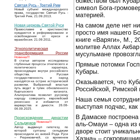
божеством был Кубар 
Святая Русь - Третий Рим
символ Бога-громовер
Новый субъект международного
права, государство Святая Русь -
материей.
Третий Рим, 21.09.2013.
На самом деле нет ни
Новая церковь Святой Руси
Православие и христианство
просто имя нашего Бо
нуждаются в реформировании и
освобождении от ереси и
книге «Варяги», М., 
мракобесия. 21.09.2011.
молитве Аллах Ак6ар (
Этнополитическая
мусульмане провозгл
трансформация России
Новинка!!!
В статье автором исследованы
Прямые потомки Госп
глубинные процессы этнического и
политического характера,
Кубары.
происходящие внутри российского
общества. Русская
государственность и народ
Оказывается, что Куб
находятся на острие исторической
развилки. Выбранный властью
Российской, Римской 
путь ведет в тупик обновленного
Кыргызского каганата.
Альтернатива позволит русскому
Наша семья сотрудни
народу совершить европейский
ренессанс и избавится от
выступая подчас, как
варварства и дикости. 26.08-
06.09.2025.
В Дамаске построена
Происхождение династии
Новинка!!!
аль-Омауи – одна из
Сельджуков
Автор выдвинул гипотезу, по
дворе стоит уникальн
которой султаны сельджуки
происходили из князей Рода Руси
Хазна» – сокровищниц
– Рюриковичей, со временем