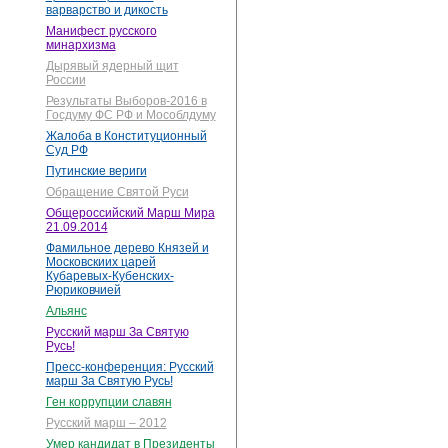
варварство и дикость
Манифест русского
минархизма
Дырявый ядерный щит
России
Результаты Выборов-2016 в
Госдуму ФС РФ и Мособлдуму
Жалоба в Конституционный
Суд РФ
Путинские вериги
Обращение Святой Руси
Общероссийский Марш Мира
21.09.2014
Фамильное дерево Князей и
Московскиих царей
Кубаревых-Кубенских-
Рюриковчией
Альянс
Русский марш За Святую
Русь!
Пресс-конференция: Русский
марш За Святую Русь!
Ген коррупции славян
Русский марш – 2012
Умер кандидат в Президенты