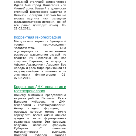
западной столицей финно-угоров
Иделя был город Фанагория или
Финн-Угория, бывший в древности
столицей Боспорского царства и
Великой Болгарии. Сколько бы не
вилась паутина лжи западных
фальсификаторов истории, но ей
всё равно приходит конец. 10-
21.02.2011.
Корректная геногеография
Мы доказали верность булгарской
теории происхождения
человечества. Она
подтверждается естественным
вектором расселения людей по
планете из Поволжья во все
стороны Евразии, а оттуда в
Африку, Австралию и Америку. Все
народы и расы мира произошли от
индоевропейцев, а именно – от
этнических финно-угоров. 01-
07.02.2011.
Корректная ДНК-генеалогия и
глоттохронология
Вашему вниманию представлена
научная работа Великого Князя
Валерия Кубарева по ДНК-
генеалогии и глоттохронологии.
Автор создал формулы, с
помощью которых можно точно
определить время жизни общего
предка и эпохи формирования
различных языков. Эти формулы
получили название формулы
Кубарева. С помощью
математических выкладок,
Валерий Кубарев доказал