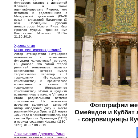
булгарских каганов с династией
Флавиев, а также
идентифицировать Рюрика, его
потомков и родственников с
Македонской династией (IX–XI
века) и династией Лакапинов (X
век). Последним русским
императором Нового Рима был
Ярослав Мудрый, тронное имя
Константин Мономах. 11.09–
21.10.2019.
Хронология
монотеистических религий
Автор отождествил Патриархов
монотеизма с известными
фигурами человеческой истории.
Он доказал, что самой старой
религией монотеизма является
христианство, которое имело
теоретический характер в I
тысячелетии (Ветхозаветное
христианство) и практическое
воплощение в начале II
тысячелетия (Новозаветное
христианство). Ислам и иудаизм
возникли лишь в начале VII века и
стали радикальными ветвями
христианства. На основании
Фотографии ме
изучения солнечных затмений
автор определил дату и место
Омейядов и Куббат 
распятия Иисуса Христа (18 марта
1010 года в Константинополе), год
- сокровищницы К
смерти Пророка Мухаммеда (1152)
и период создания Корана (1130–
1152). 01–27.08.2019.
Локализация Древнего Рима
История Древнего Рима хорошо