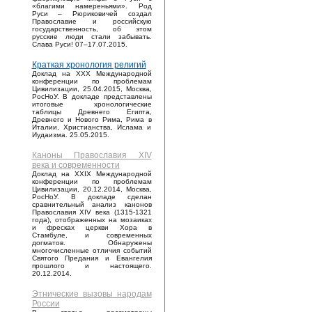
«благими намереньями». Род
Руси – Рюриковичей создал
Православие и российскую
государственность, об этом
русские люди стали забывать.
Слава Руси! 07–17.07.2015.
Краткая хронология религий
Доклад на XXX Международной
конференции по проблемам
Цивилизации, 25.04.2015, Москва,
РосНоУ. В докладе представлены
итоговые хронологические
таблицы Древнего Египта,
Древнего и Нового Рима, Рима в
Италии, Христианства, Ислама и
Иудаизма. 25.05.2015.
Каноны Православия XIV
века и современности
Доклад на XXIX Международной
конференции по проблемам
Цивилизации, 20.12.2014, Москва,
РосНоУ. В докладе сделан
сравнительный анализ канонов
Православия XIV века (1315-1321
года), отображенных на мозаиках
и фресках церкви Хора в
Стамбуле, и современных
догматов. Обнаружены
многочисленные отличия событий
Святого Предания и Евангелия
прошлого и настоящего.
20.12.2014.
Этнические вызовы народам
России