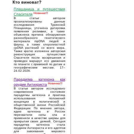
Кто виноват?
Плащаница и путешествия
Новинка!!!
Спасителя
В статье автором
проанализированы данные
исследования Туринской
Плащаницы, уточнена датировка
появления реликвии, а также
объяснена причина обнаружения
разнообразного генетического
материала mpDNA людей и
фауны, а также хлоропластной
cpDNA растений со всего мира.
Также кратко изложена авторская
реконструкция путешествия
Спасителя после воскрешения и
приведен маршрут его движения
по планете с привязкой по датам и
географическим местам. 17–
24.02.2026.
Парадигма катехона как
Новинка!!!
орудие Антихриста
В статье автором исследовано
современное состояние
парадигмы катехона и практика
использования положений
концепции в политической и
общественной жизни Российской
Федерации. По мнению автора,
идею катехона в России
перехватили силы зла и
применили в качестве ширмы для
прикрытия своих деяний. Сегодня
парадигма катехона стала
орудием Антихриста и его адептов
для завоевания мирового