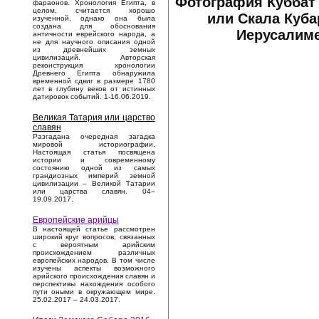
Фотография Куббат 
фараонов. Хронология Египта, в
целом, считается хорошо
или Скала Куба
изученной, однако она была
создана для обоснования
Иерусалим
античности еврейского народа, а
не для научного описания одной
из древнейших земных
цивилизаций. Авторская
реконструкция хронологии
Древнего Египта обнаружила
временной сдвиг в размере 1780
лет в глубину веков от истинных
датировок событий. 1-16.06.2019.
Великая Татария или царство
славян
Разгадана очередная загадка
мировой историографии.
Настоящая статья посвящена
истории и современному
состоянию одной из самых
грандиозных империй земной
цивилизации – Великой Татарии
или царства славян. 04–
19.09.2017.
Европейские арийцы
В настоящей статье рассмотрен
широкий круг вопросов, связанных
с вероятным арийским
происхождением различных
европейских народов. В том числе
изучены аспекты возможного
арийского происхождения славян и
перспективы нахождения особого
пути оными в окружающем мире.
25.02.2017 – 24.03.2017.