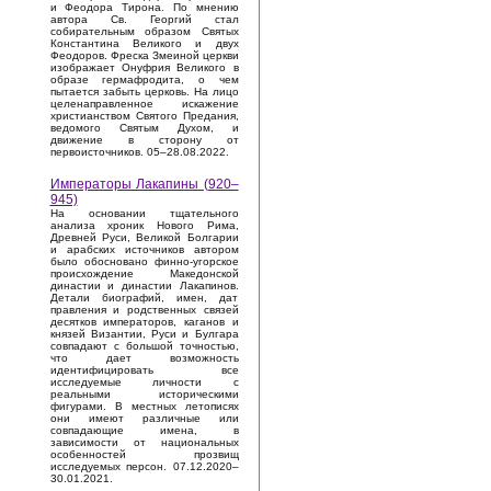
и Феодора Тирона. По мнению
автора Св. Георгий стал
собирательным образом Святых
Константина Великого и двух
Феодоров. Фреска Змеиной церкви
изображает Онуфрия Великого в
образе гермафродита, о чем
пытается забыть церковь. На лицо
целенаправленное искажение
христианством Святого Предания,
ведомого Святым Духом, и
движение в сторону от
первоисточников. 05–28.08.2022.
Императоры Лакапины (920–
945)
На основании тщательного
анализа хроник Нового Рима,
Древней Руси, Великой Болгарии
и арабских источников автором
было обосновано финно-угорское
происхождение Македонской
династии и династии Лакапинов.
Детали биографий, имен, дат
правления и родственных связей
десятков императоров, каганов и
князей Византии, Руси и Булгара
совпадают с большой точностью,
что дает возможность
идентифицировать все
исследуемые личности с
реальными историческими
фигурами. В местных летописях
они имеют различные или
совпадающие имена, в
зависимости от национальных
особенностей прозвищ
исследуемых персон. 07.12.2020–
30.01.2021.