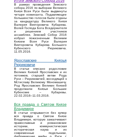
Итоги Земского Собора 2016
В рамках проведения Земского
собора 2016 по выборам Великого
Князя Всея Руси были выдвинуты
четыре номинанта. Подавляющее
большинство голосов были отданы
за кандидатуру Великого Князя
Валерия Викторовича Кубарева.
Волей Господа Бога Вседержителя
и решением участников
ассамблеи, Земский Собор 2016
избрал пожизненным Великим
Князем Всея Руси Валерия
Викторовича Кубарева Большого
Кубенского Рюриковича.
11.05.2016.
Ярославские Князья
Рюриковичи
В статье описано родословие
Великих Князей Ярославских и их
потомков, старшей ветви Рода
Руси – Рюриковичей, восходящей к
Мстиславу Великому Мономашичу.
Род Ярославских Великих Князей
продолжили Князья Большие
Кубенские – Кубаревы.
22.02.2016–11.03.2016.
Вся правда о Святом Князе
Владимире
В статье открывается без купюр
вся правда о Святом Князе
Владимире, которую замалчивают
православные и романовские
историки, коммунистическая
историческая наука и их
современные подельники,
фабрикующие мифы о Руси с