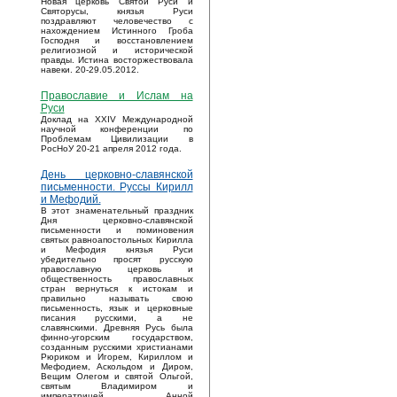
Новая церковь Святой Руси и
Святорусы, князья Руси
поздравляют человечество с
нахождением Истинного Гроба
Господня и восстановлением
религиозной и исторической
правды. Истина восторжествовала
навеки. 20-29.05.2012.
Православие и Ислам на
Руси
Доклад на XXIV Международной
научной конференции по
Проблемам Цивилизации в
РосНоУ 20-21 апреля 2012 года.
День церковно-славянской
письменности. Руссы Кирилл
и Мефодий.
В этот знаменательный праздник
Дня церковно-славянской
письменности и поминовения
святых равноапостольных Кирилла
и Мефодия князья Руси
убедительно просят русскую
православную церковь и
общественность православных
стран вернуться к истокам и
правильно называть свою
письменность, язык и церковные
писания русскими, а не
славянскими. Древняя Русь была
финно-угорским государством,
созданным русскими христианами
Рюриком и Игорем, Кириллом и
Мефодием, Аскольдом и Диром,
Вещим Олегом и святой Ольгой,
святым Владимиром и
императрицей Анной