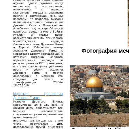
изучена, однако скрывает массу
нестыковок и противоречий,
относящихся к периоду
становления города и экспансии
римлян в окружающий мир. Мы
полагаем, что проблемы вызваны
незнанием истинной локализации
Древнего Рима в Поволжье на
Ахтубе вплоть до пожара 64 года и
переноса города на место Вейи в
Италии. В статье также
рассмотрены аспекты этнического
происхождения народов
Латинского союза, Древнего Рима
и Европы. Обоснован вектор
Фотография меч
экспансии Древнего Рима с
Поволжья в Европу, совпадающий с
потоками миграции Великого
перенаселения народов и
распространения PIE. Кроме того,
в статье рассмотрена динамика
роста и убыли населения
Древнего Рима в местах
локализации с момента его
создания до заката и
трансформации. 23.06–
16.07.2019.
Короткая хронология
Древнего Египта
История Древнего Египта,
сформированная в XIX веке, с
каждым днем обнаруживает всё
большее несоответствие
современным реалиям, новейшим
археологическим и
инструментальным данным, в том
числе результатам ДНК
исследований мумий египетских