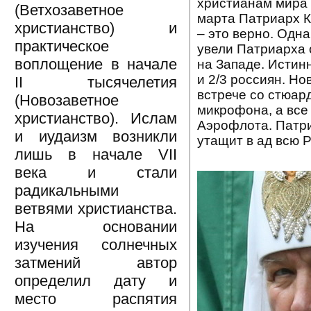
христианам мира 
(Ветхозаветное
марта Патриарх Ки
христианство) и
– это верно. Одн
практическое
увели Патриарха 
воплощение в начале
на Западе. Истин
и 2/3 россиян. Н
II тысячелетия
встрече со стюар
(Новозаветное
микрофона, а все
христианство). Ислам
Аэрофлота. Патри
и иудаизм возникли
утащит в ад всю Р
лишь в начале VII
века и стали
радикальными
ветвями христианства.
На основании
изучения солнечных
затмений автор
определил дату и
место распятия