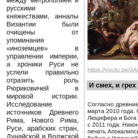
между метрополией и
русскими
княжествами, анналы
Византии были
очищены от
упоминания
«иноземцев» в
управлении империи,
а хроники Руси не
https://youtu.be
успели правильно
отразить роль
И смех, и грех
Рюриковичей в
мировой истории.
Исследование
Согласно древним
марта 2010 года.
источников Древнего
Люцифера и Бога 
Рима, Нового Рима,
с 2011 года. Нак
Руси, арабских стран,
печать Апокалипс
Дунайской и Волжской