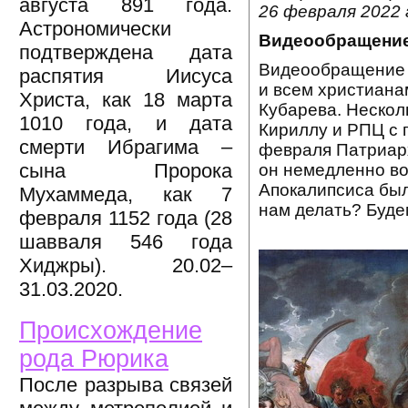
августа 891 года.
26 февраля 2022 
Астрономически
Видеообращение 
подтверждена дата
Видеообращение к
распятия Иисуса
и всем христиана
Христа, как 18 марта
Кубарева. Нескол
1010 года, и дата
Кириллу и РПЦ с 
смерти Ибрагима –
февраля Патриарх
сына Пророка
он немедленно во
Апокалипсиса был
Мухаммеда, как 7
нам делать? Будем
февраля 1152 года (28
шавваля 546 года
Хиджры). 20.02–
31.03.2020.
Происхождение
рода Рюрика
После разрыва связей