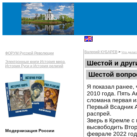
Валерий КУБАРЕВ
>
Что делат
ФОРУМ Русской Революции
Шестой и друг
Электронные книги История мира,
История Руси и История религий
Шестой вопрос
Я показал ранее, 
2010 года. Пять А
сломана первая и
Первый Всадник А
распрей.
Зверь в Кремле с
высвободить Втор
Модернизация России
феврале 2022 год