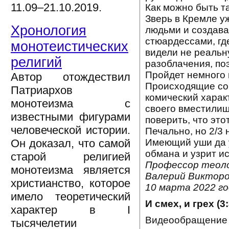
11.09–21.10.2019.
Как можно быть т
Зверь в Кремле у
Хронология
людьми и создава
стюардессами, гд
монотеистических
видели не реальн
религий
разоблачения, поэ
Пройдет немного 
Автор отождествил
Происходящие соб
Патриархов
комический харак
монотеизма с
своего вместилищ
известными фигурами
поверить, что это
человеческой истории.
Печально, но 2/3
Имеющий уши да 
Он доказал, что самой
обмана и узрит ис
старой религией
Профессор теоло
монотеизма является
Валерий Викторо
христианство, которое
10 марта 2022 го
имело теоретический
И смех, и грех (3:
характер в I
Видеообращение 
тысячелетии