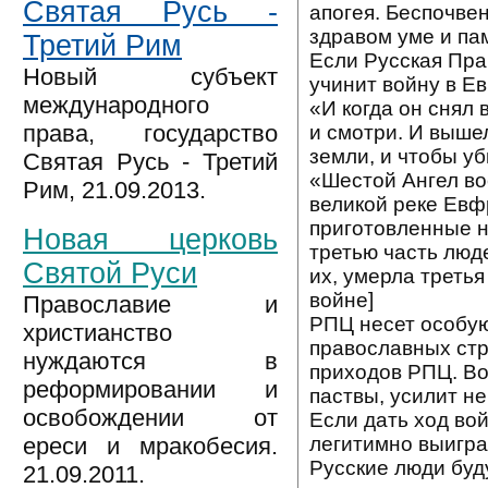
Святая Русь -
апогея. Беспочве
здравом уме и па
Третий Рим
Если Русская Пра
Новый субъект
учинит войну в Е
международного
«И когда он снял 
права, государство
и смотри. И вышел
земли, и чтобы уб
Святая Русь - Третий
«Шестой Ангел во
Рим, 21.09.2013.
великой реке Евф
приготовленные на
Новая церковь
третью часть люд
Святой Руси
их, умерла третья
войне]
Православие и
РПЦ несет особую
христианство
православных стр
нуждаются в
приходов РПЦ. Во
реформировании и
паствы, усилит н
освобождении от
Если дать ход во
легитимно выигра
ереси и мракобесия.
Русские люди буд
21.09.2011.