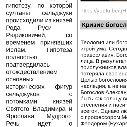
гипотезу, по которой
https://youtu.be
султаны сельджуки
происходили из князей
Кризис богосл
Рода Руси –
Рюриковичей, со
временем принявших
Теология или бог
игрой ума. Сегодн
Ислам. Гипотеза
православия. Бог
полностью
лица. В результа
подтвердилась
прислужников вла
отождествлением
потеряла своё зн
основных
Целью богословия
наследия, а не н
исторических фигур
Богослов Алексан
сельджуков с
быть как солнцу 
потомками князей
стеснения и наси
Святого Владимира и
всего». Однако л
Ярослава Мудрого.
с профессором М
Речь идет о
Феодором (Бухаре