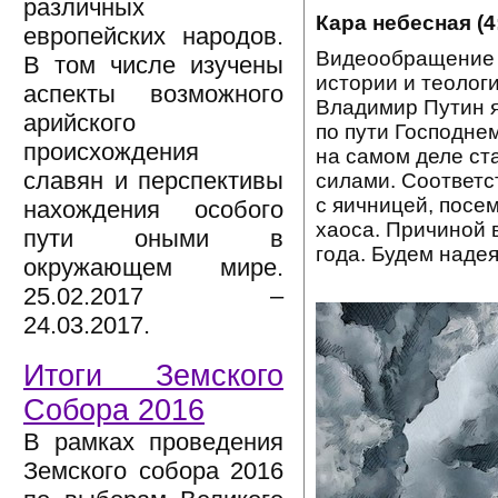
различных
Кара небесная (4
европейских народов.
Видеообращение 
В том числе изучены
истории и теолог
аспекты возможного
Владимир Путин я
арийского
по пути Господнем
происхождения
на самом деле ст
славян и перспективы
силами. Соответс
с яичницей, посе
нахождения особого
хаоса. Причиной 
пути оными в
года. Будем надея
окружающем мире.
25.02.2017 –
24.03.2017.
Итоги Земского
Собора 2016
В рамках проведения
Земского собора 2016