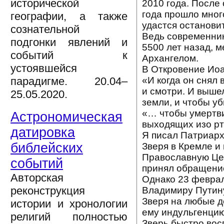
исторической
2010 года. После
года прошло мног
географии, а также
удастся останови
сознательной
Ведь современник
подгонки явлений и
5500 лет назад, 
событий к
Архангелом.
устоявшейся
В Откровение Иоа
«И когда он снял 
парадигме. 20.04–
и смотри. И вышел
25.05.2020.
земли, и чтобы уб
«… чтобы умертви
Астрономическая
выходящих изо рта
датировка
Я писал Патриарх
библейских
Зверя в Кремле и
Православную Цер
событий
принял обращение
Авторская
Однако 23 феврал
реконструкция
Владимиру Путину
Зверя на любые д
истории и хронологии
ему индульгенцию
религий полностью
Зверь быстро вос