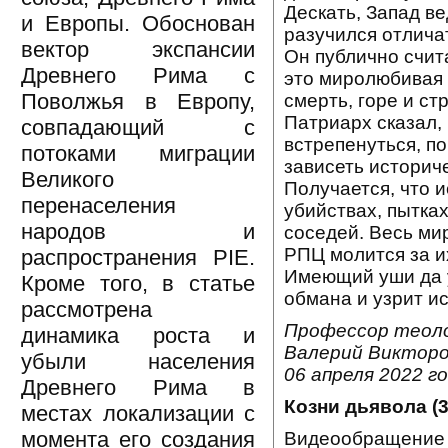
Дескать, Запад в
и Европы. Обоснован
разучился отличат
вектор экспансии
Он публично счит
Древнего Рима с
это миролюбивая 
Поволжья в Европу,
смерть, горе и ст
Патриарх сказал,
совпадающий с
встрепенуться, по
потоками миграции
зависеть историч
Великого
Получается, что 
перенаселения
убийствах, пытка
народов и
соседей. Весь мир
РПЦ молится за и
распространения PIE.
Имеющий уши да 
Кроме того, в статье
обмана и узрит ис
рассмотрена
Профессор теоло
динамика роста и
Валерий Викторо
убыли населения
06 апреля 2022 го
Древнего Рима в
Козни дьявола (3
местах локализации с
момента его создания
Видеообращение 