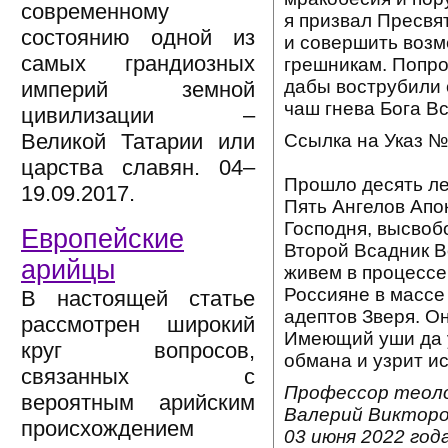
современному
я призвал Пресвя
состоянию одной из
и совершить возм
самых грандиозных
грешникам. Попро
дабы вострубили 
империй земной
чаш гнева Бога В
цивилизации –
Великой Татарии или
Ссылка на Указ №
царства славян. 04–
Прошло десять ле
19.09.2017.
Пять Ангелов Апо
Господня, высвоб
Европейские
Второй Всадник В
арийцы
живем в процессе
Россияне в массе
В настоящей статье
адептов Зверя. Он
рассмотрен широкий
Имеющий уши да 
круг вопросов,
обмана и узрит ис
связанных с
Профессор теоло
вероятным арийским
Валерий Викторо
происхождением
03 июня 2022 года