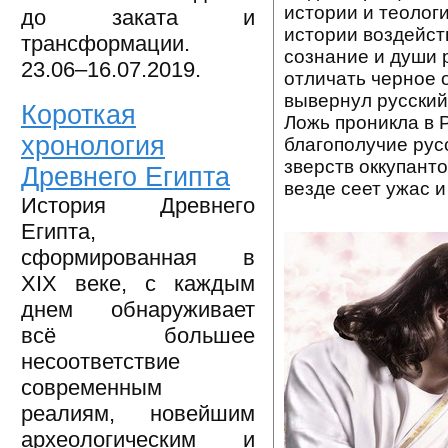
истории и теолог
до заката и
истории воздейст
трансформации.
сознание и души 
23.06–16.07.2019.
отличать черное 
вывернул русский
Короткая
Ложь проникла в 
хронология
благополучие рус
зверств оккупант
Древнего Египта
везде сеет ужас и
История Древнего
Египта,
сформированная в
XIX веке, с каждым
днем обнаруживает
всё большее
несоответствие
современным
реалиям, новейшим
археологическим и