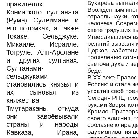
Бухарева выгнали
правителях
Врожденным инсти
Конийского султаната
отрасль науки, к
(Рума) Сулеймане и
человека. Совре
его потомках, а также
свете грядущих в
Токаке, Сельджуке,
Утвердившиеся вз
религий вызвали 
Микаиле, Исраиле,
Церковь забетони
Тогруле, Алп-Арслане
проявлению сомне
и других султанах.
светоча духа и в
Султанами-
беде.
сельджуками
В XX веке Правос
становились князья и
Россию и стала ж
утратив своё преж
их сыновья из
Сегодня РПЦ проз
княжества
руками Зверя, ко
Тмутаракань, откуда
Кремле. Притворс
они завоёвывали
своего влияния, 
страны и народы
соблазне клира 
одурманивания це
Кавказа, Ирана,