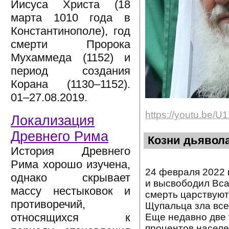
Иисуса Христа (18
марта 1010 года в
Константинополе), год
смерти Пророка
Мухаммеда (1152) и
период создания
Корана (1130–1152).
01–27.08.2019.
https://youtu.be/
Локализация
Древнего Рима
Козни дьявол
История Древнего
Рима хорошо изучена,
24 февраля 2022 
однако скрывает
и высвободил Всад
массу нестыковок и
смерть царствуют
противоречий,
Щупальца зла все
относящихся к
Еще недавно две 
процентов населе