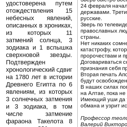
удостоверена путем
24 февраля нача
отождествления 15
державами. Третий
небесных явлений,
русские.
Зверь по телевид
описанных в хрониках,
православных люд
из которых 11
страны.
затмений солнца, 3
Нет никаких сомн
зодиака и 1 вспышка
катастрофу, кото
сверхновой звезды.
пророчествам и п
Подтвержден
Договариваться с
признания себя п
хронологический сдвиг
Вторая печать Ап
на 1780 лет в истории
будут освобожден
Древнего Египта по 6
В наших силах поп
явлениям, из которых
на Алтае, пока н
3 солнечных затмения
Имеющий уши да 
обмана и узрит ис
и 3 зодиака, в том
числе затмение
Профессор теоло
фараона Такелота 8
Валерий Викторо