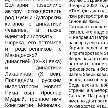
бойню с Украиной
Болгарии позволило
9 марта 2022 год
«Там, где диавол,
автору отождествить
лжи распространя
род Руси и булгарских
синоним лжи»
каганов с династией
Патриарх сослалс
Флавиев, а также
сказал, что надо
идентифицировать
Я направил Патри
Рюрика, его потомков
развернутую стать
Кирилл ослеп и п
и родственников с
и притворством З
Македонской
Зверь послал войс
династией (IX–XI века)
оставив в намест
и династией
греховность и бе
Лакапинов (X век).
Затем Зверь кова
перед этим обеща
Последним русским
Ведь, дескать, в
императором Нового
страны, а в Бело
Рима был Ярослав
Сегодня Патриарх
Мудрый, тронное имя
именно для проти
Константин Мономах.
руководство РПЦ,