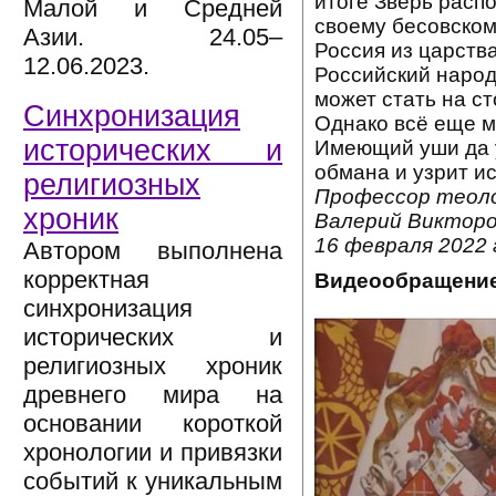
итоге Зверь расп
Малой и Средней
своему бесовском
Азии. 24.05–
Россия из царства
12.06.2023.
Российский народ
может стать на с
Синхронизация
Однако всё еще м
исторических и
Имеющий уши да 
обмана и узрит ис
религиозных
Профессор теоло
хроник
Валерий Викторо
16 февраля 2022 
Автором выполнена
корректная
Видеообращение
синхронизация
исторических и
религиозных хроник
древнего мира на
основании короткой
хронологии и привязки
событий к уникальным