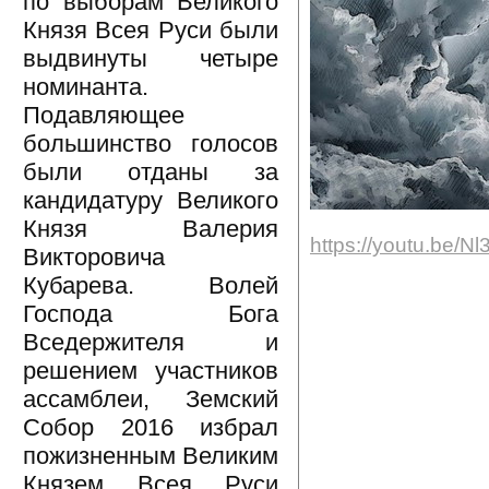
по выборам Великого
Князя Всея Руси были
выдвинуты четыре
номинанта.
Подавляющее
большинство голосов
были отданы за
кандидатуру Великого
Князя Валерия
https://youtu.be/
Викторовича
Кубарева. Волей
Господа Бога
Вседержителя и
решением участников
ассамблеи, Земский
Собор 2016 избрал
пожизненным Великим
Князем Всея Руси