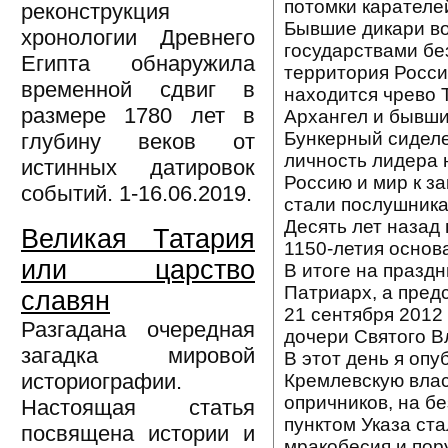
потомки карателе
реконструкция
Бывшие дикари во
хронологии Древнего
государствами бе
Египта обнаружила
территория Росси
временной сдвиг в
находится чрево 
размере 1780 лет в
Архангел и бывши
Бункерный сиделе
глубину веков от
личность лидера 
истинных датировок
Россию и мир к з
событий. 1-16.06.2019.
стали послушника
Десять лет назад
Великая Татария
1150-летия основ
или царство
В итоге на праздн
Патриарх, а пред
славян
21 сентября 2012
Разгадана очередная
дочери Святого В
загадка мировой
В этот день я оп
историографии.
Кремлевскую власт
опричников, на б
Настоящая статья
пунктом Указа ст
посвящена истории и
мракобесия и пору