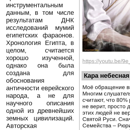
инструментальным
данным, в том числе
результатам ДНК
исследований мумий
египетских фараонов.
Хронология Египта, в
целом, считается
хорошо изученной,
https://youtu.be/
однако она была
создана для
Кара небесная
обоснования
Моё обращение вн
античности еврейского
Многим слушателя
народа, а не для
считают, что 80%
научного описания
не верит, просто 
одной из древнейших
этих людей не ве
земных цивилизаций.
Святой Руси. Сна
Авторская
Семейства – Рюри