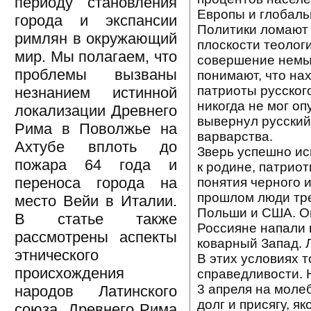
периоду становления
Европы и глобаль
города и экспансии
Политики ломают 
римлян в окружающий
плоскости теолог
мир. Мы полагаем, что
совершение немыс
проблемы вызваны
понимают, что нах
патриоты русског
незнанием истинной
никогда не мог оп
локализации Древнего
вывернул русский
Рима в Поволжье на
варварства.
Ахтубе вплоть до
Зверь успешно ис
пожара 64 года и
к родине, патрио
переноса города на
понятия черного и
прошлом люди тр
место Вейи в Италии.
Польши и США. Он
В статье также
Россияне напали 
рассмотрены аспекты
коварный Запад. 
этнического
В этих условиях 
происхождения
справедливости. 
3 апреля на моле
народов Латинского
долг и присягу, я
союза, Древнего Рима